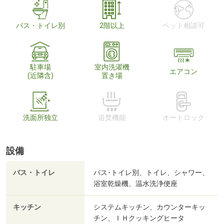
バス・トイレ別
2階以上
ペット相談可
駐車場
室内洗濯機
エアコン
(近隣含)
置き場
洗面所独立
追焚機能
オートロック
設備
バス・トイレ
バス･トイレ別、トイレ、シャワー、
浴室乾燥機、温水洗浄便座
キッチン
システムキッチン、カウンターキッ
チン、ＩＨクッキングヒータ