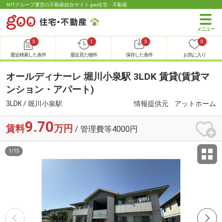
NTTグループ運営の不動産総合サイト goo住宅・不動産
0
1
0
0
最近検索した条件
最近見た物件
保存した条件
お気に入り
オールディナーレ 堀川小泉駅 3LDK 賃貸(賃貸マ
ンション・アパート)
3LDK / 堀川小泉駅
情報提供元
アットホーム
9.70
賃料
万円
/ 管理費等4000円
1
/
15