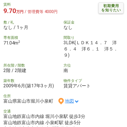
賃料
初期費用
9.70
を知りたい
/ 管理費等 4000円
万円
敷 / 礼
保証金
なし / 1ヶ月
なし
専有面積
間取り
2
3LDK(ＬＤＫ１４．７ 洋
71.04m
６．４ 洋６．１ 洋５．
９)
所在階 / 階数
方位
2階 / 2階建
南
築年数
物件タイプ
2009年6月(築17年3ヶ月)
賃貸アパート
住所
富山県富山市堀川小泉町
地図
交通
富山地鉄富山市内線 堀川小泉駅 徒歩3分
富山地鉄富山市内線 小泉町駅 徒歩5分