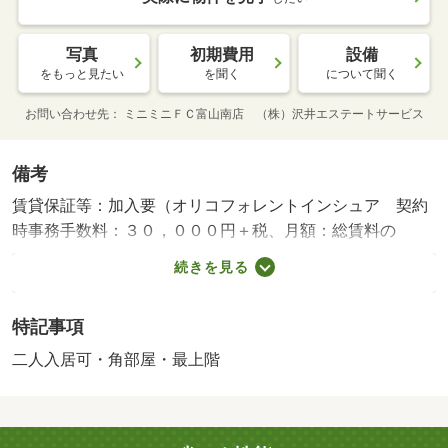
写真
初期費用
設備
をもっと見たい
を聞く
について聞く
お問い合わせ先
ミニミニＦＣ富山南店 （株）沢井エステートサービス
備考
賃貸保証等：加入要（オリコフォレントインシュア 契約
時事務手数料：３０，０００円＋税、月額：総賃料の
２％）・維持費等：町費６００円／月・ＣＡＴＶ料５５０
続きを見る
円／月・緊急サポート１，３２０円／月・積水ハウス施
工、インターネット無料、融雪付駐車場、バルコニー、モ
特記事項
ニタ付ドアホン、対面キッチン、追い焚き、浴室乾燥機、
エアコン、トランクルーム、温水洗浄便座 他・仲介手数
二人入居可・角部屋・最上階
料：１０６，７００円/カギ交換代 19800円/ルームクリー
ニング費 90200円