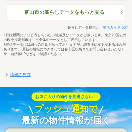
富山市の暮らしデータをもっと見る
暮らしデータ提供元：
生活ガイド.com
※行政機関により公表していない地域及びデータがございます。東京23区以外
の政令指定都市は、市全体のデータとして表示しています。
※提供データには細心の注意を払っておりますが、調査後に変更がある場合が
あります。 最新の情報につきましては各市区役所までお問い合わせいただく
か、自治体HPなどをご確認ください。
情報の見方
お気に入りの物件を見逃さない！
プッシュ通知で
最新の物件情報が届く