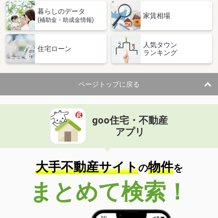
暮らしのデータ
家賃相場
(補助金・助成金情報)
人気タウン
住宅ローン
ランキング
ページトップに戻る
goo住宅・不動産
アプリ
大手不動産サイト
物件
の
を
まとめて検索！