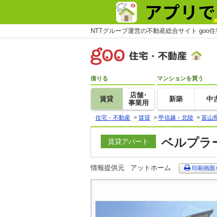
NTTグループ運営の不動産総合サイト goo
借りる
マンションを買う
店舗･
賃貸
新築
中
事業用
住宅・不動産
>
賃貸
>
甲信越・北陸
>
富山
ベルプラー
賃貸アパート
情報提供元
アットホーム
印刷画面