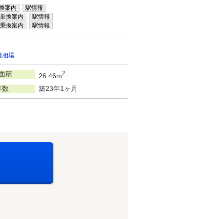
換案内
駅情報
乗換案内
駅情報
乗換案内
駅情報
賃相場
面積
2
26.46m
年数
築23年1ヶ月