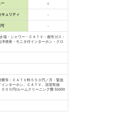
ニー
○
セキュリティ
-
居可
-
置き場・シャワー・ＣＡＴＶ・都市ガス・
洗浄便座・モニタ付インターホン・クロ
持費等：ＣＡＴＶ料５５０円／月・緊急
Ｖインターホン、ＣＡＴＶ、浴室乾燥
０円/ルームクリーニング費 55000