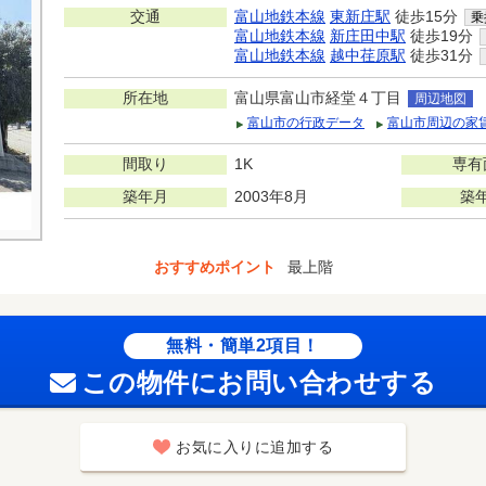
交通
富山地鉄本線
東新庄駅
徒歩15分
乗
富山地鉄本線
新庄田中駅
徒歩19分
富山地鉄本線
越中荏原駅
徒歩31分
所在地
富山県富山市経堂４丁目
周辺地図
富山市の行政データ
富山市周辺の家
間取り
1K
専有
築年月
2003年8月
築
おすすめポイント
最上階
無料・簡単2項目！
この物件にお問い合わせする
お気に入りに追加する