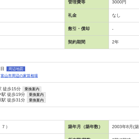
管理費等
3000円
礼金
なし
敷引・償却
-
契約期間
2年
丁目
周辺地図
富山市周辺の家賃相場
 徒歩15分
乗換案内
駅 徒歩19分
乗換案内
駅 徒歩31分
乗換案内
．７）
築年月（築年数）
2003年8月(