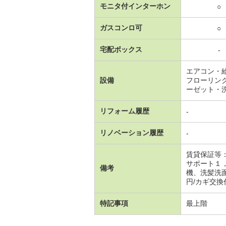
モニタ付インターホン
○
ガスコンロ可
○
宅配ボックス
-
エアコン・
設備
フローリン
ーゼット・
リフォーム履歴
-
リノベーション履歴
-
賃貸保証等
サポート１
備考
機、洗髪洗面
円/カギ交換代
特記事項
最上階