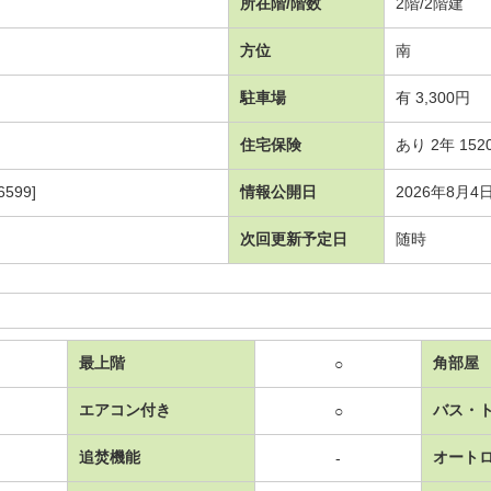
所在階/階数
2階/2階建
方位
南
駐車場
有 3,300円
住宅保険
あり 2年 152
599]
情報公開日
2026年8月4
次回更新予定日
随時
最上階
角部屋
○
エアコン付き
バス・
○
追焚機能
オート
-