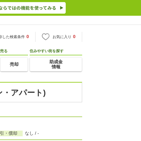
0
0
存した検索条件
お気に入り
売る
住みやすい街を探す
助成金
売却
情報
ン・アパート)
敷引・償却
なし / -