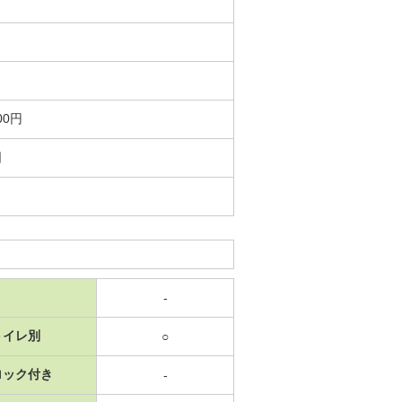
00円
日
-
トイレ別
○
ロック付き
-