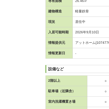
専有面積
26.46㎡
建物構造
軽量鉄骨
現況
居住中
入居可能時期
2026年9月10日
情報提供元
アットホーム[1074776
情報更新日
-
設備など
2階以上
○
駐車場（近隣含）
○
室内洗濯機置き場
○