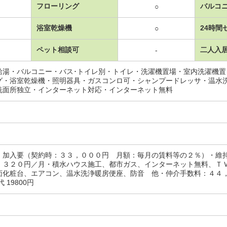
フローリング
バルコ
○
浴室乾燥機
24時間
○
ペット相談可
二人入
-
給湯・バルコニー・バス･トイレ別・トイレ・洗濯機置場・室内洗濯機
グ・浴室乾燥機・照明器具・ガスコンロ可・シャンプードレッサ・温水
洗面所独立・インターネット対応・インターネット無料
：加入要（契約時：３３，０００円 月額：毎月の賃料等の２％）・維
，３２０円／月・積水ハウス施工、都市ガス、インターネット無料、Ｔ
化粧台、エアコン、温水洗浄暖房便座、防音 他・仲介手数料：４４，００
 19800円