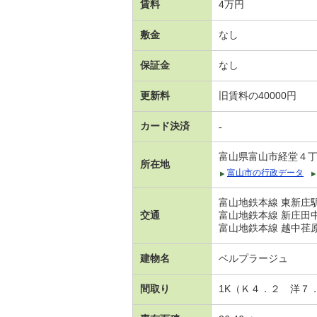
賃料
4万円
敷金
なし
保証金
なし
更新料
旧賃料の40000円
カード決済
-
富山県富山市経堂４
所在地
富山市の行政データ
富山地鉄本線 東新庄駅
交通
富山地鉄本線 新庄田中
富山地鉄本線 越中荏原
建物名
ベルプラージュ
間取り
1K（Ｋ４．２ 洋７