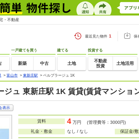
住宅・不動産
1
最近見た物件
保
一戸建てを買う
建てる
投資する
不動産
古
新築
中古
土地
土地活用
投資
県
>
富山市
>
東新庄駅
>
ベルプラージュ 1K
ジュ 東新庄駅 1K 賃貸(賃貸マンショ
を表示
4
賃料
万円 (管理費等：3000円)
礼金・敷金
なし / なし
保証金/