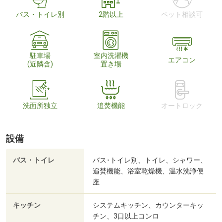
バス・トイレ別
2階以上
ペット相談可
駐車場
室内洗濯機
エアコン
(近隣含)
置き場
洗面所独立
追焚機能
オートロック
設備
バス・トイレ
バス･トイレ別、トイレ、シャワー、
追焚機能、浴室乾燥機、温水洗浄便
座
キッチン
システムキッチン、カウンターキッ
チン、3口以上コンロ