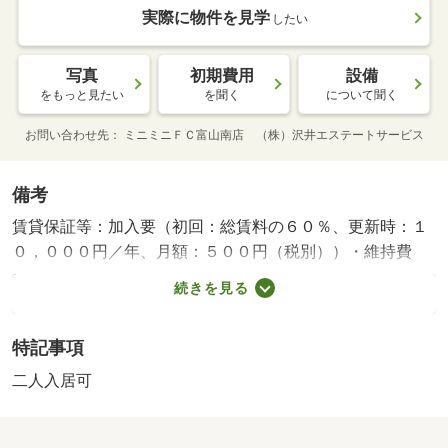
実際に物件を見学
したい
写真
初期費用
設備
をもっと見たい
を聞く
について聞く
お問い合わせ先
ミニミニＦＣ富山南店 （株）沢井エステートサービス
備考
賃貸保証等：加入要（初回：総賃料の６０％、更新時：１
０，０００円／年、月額：５００円（税別））・維持費
等：安心入居サポート１，３２０円／月・町費４００円／
続きを見る
月・鉄筋コンクリート造、融雪付駐車場、インターネット
無料、ＴＶインターホン、システムキッチン、追い焚き、
特記事項
浴室乾燥機、独立洗面台、エアコン、照明器具、敷地内ゴ
ミ置場 他・仲介手数料：６６，０００円/カギ交換
二人入居可
代 18700円/除菌施工費 16500円/防災セット 20350円