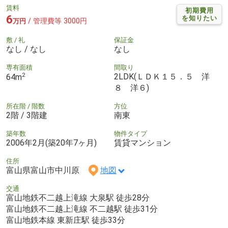
賃料
初期費用
6
を知りたい
/ 管理費等 3000円
万円
敷 / 礼
保証金
なし / なし
なし
専有面積
間取り
2
2LDK(ＬＤＫ１５．５ 洋
64m
８ 洋６)
所在階 / 階数
方位
2階 / 3階建
南東
築年数
物件タイプ
2006年2月(築20年7ヶ月)
賃貸マンション
住所
富山県富山市中川原
地図
交通
富山地鉄不二越上滝線 大泉駅 徒歩28分
富山地鉄不二越上滝線 不二越駅 徒歩31分
富山地鉄本線 東新庄駅 徒歩33分