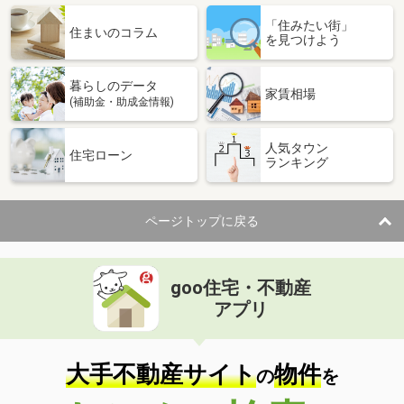
「住みたい街」
住まいのコラム
を見つけよう
暮らしのデータ
家賃相場
(補助金・助成金情報)
人気タウン
住宅ローン
ランキング
ページトップに戻る
goo住宅・不動産
アプリ
大手不動産サイト
物件
の
を