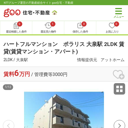
NTTグループ運営の不動産総合サイト goo住宅・不動産
0
1
0
0
最近検索した条件
最近見た物件
保存した条件
お気に入り
ハートフルマンション ポラリス 大泉駅 2LDK 賃
貸(賃貸マンション・アパート)
2LDK / 大泉駅
情報提供元
アットホーム
6
賃料
万円
/ 管理費等3000円
1
/
12