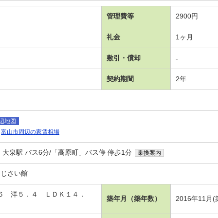
管理費等
2900円
礼金
1ヶ月
敷引・償却
-
契約期間
2年
辺地図
富山市周辺の家賃相場
大泉駅 バス6分/「高原町」バス停 停歩1分
乗換案内
あじさい館
洋６ 洋５．４ ＬＤＫ１４．
築年月（築年数）
2016年11月