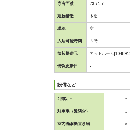
専有面積
73.71㎡
建物構造
木造
現況
空
入居可能時期
即時
情報提供元
アットホーム[1048911
情報更新日
-
設備など
2階以上
○
駐車場（近隣含）
○
室内洗濯機置き場
○