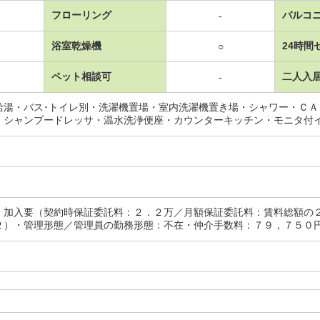
フローリング
バルコ
-
浴室乾燥機
24時間
○
ペット相談可
二人入
-
給湯・バス･トイレ別・洗濯機置場・室内洗濯機置き場・シャワー・Ｃ
・シャンプードレッサ・温水洗浄便座・カウンターキッチン・モニタ付
：加入要（契約時保証委託料：２．２万／月額保証委託料：賃料総額の
２）・管理形態／管理員の勤務形態：不在・仲介手数料：７９，７５０