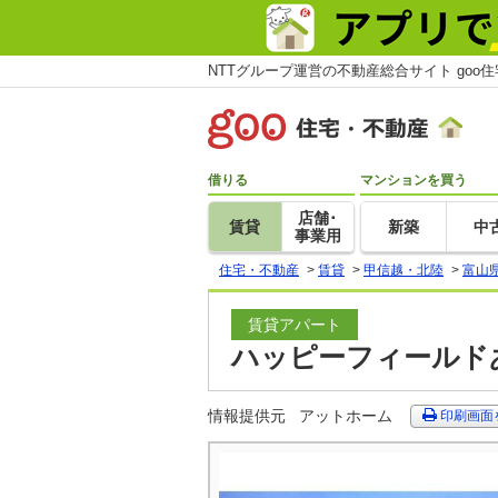
NTTグループ運営の不動産総合サイト goo
借りる
マンションを買う
店舗･
賃貸
新築
中
事業用
住宅・不動産
>
賃貸
>
甲信越・北陸
>
富山
賃貸アパート
ハッピーフィールドあ
情報提供元
アットホーム
印刷画面