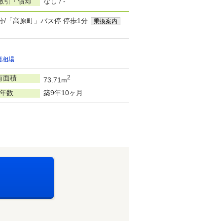
敷引・償却
なし / -
分/「高原町」バス停 停歩1分
乗換案内
賃相場
有面積
2
73.71m
年数
築9年10ヶ月