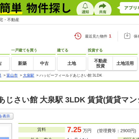
住宅・不動産
1
最近見た物件
保
一戸建てを買う
建てる
投資する
不動産
古
新築
中古
土地
土地活用
投資
県
>
富山市
>
大泉駅
>
ハッピーフィールドあじさい館 3LDK
じさい館 大泉駅 3LDK 賃貸(賃貸マ
を表示
7.25
賃料
万円 (管理費等：2900円)