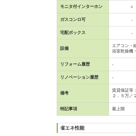
モニタ付インターホン
○
ガスコンロ可
-
宅配ボックス
-
エアコン・
設備
浴室乾燥機
リフォーム履歴
-
リノベーション履歴
-
賃貸保証等
備考
２．５万／
特記事項
最上階
省エネ性能