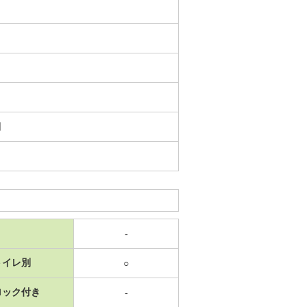
日
-
トイレ別
○
ロック付き
-