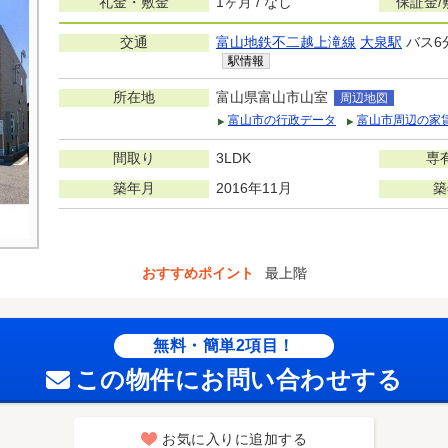
礼金・敷金
1ヶ月 / なし
保証金/
交通
富山地鉄不二越上滝線
大泉駅
バス6
駅情報
所在地
富山県富山市山室
周辺地図
富山市の行政データ
富山市周辺の家
間取り
3LDK
専
築年月
2016年11月
築
おすすめポイント
最上階
無料・簡単2項目！
この物件にお問い合わせする
お気に入りに追加する