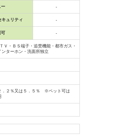
ニー
-
セキュリティ
-
居可
-
ＡＴＶ・ＢＳ端子・追焚機能・都市ガス・
インターホン・洗面所独立
２．２％又は５．５％ ※ペット可は
円