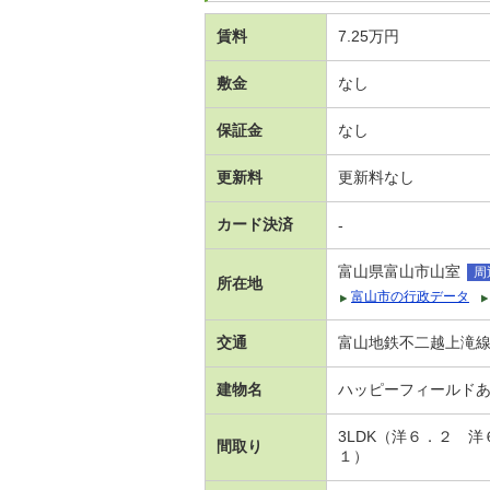
賃料
7.25万円
敷金
なし
保証金
なし
更新料
更新料なし
カード決済
-
富山県富山市山室
周
所在地
富山市の行政データ
交通
富山地鉄不二越上滝線 
建物名
ハッピーフィールド
3LDK（洋６．２ 
間取り
１）