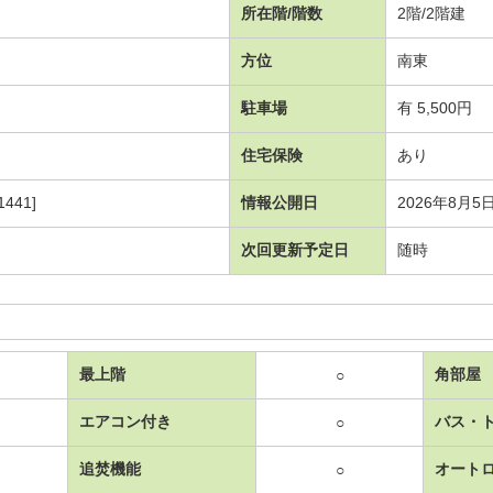
所在階/階数
2階/2階建
方位
南東
駐車場
有 5,500円
住宅保険
あり
441]
情報公開日
2026年8月5
次回更新予定日
随時
最上階
角部屋
○
エアコン付き
バス・
○
追焚機能
オート
○