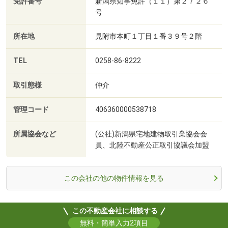
免許番号
新潟県知事免許（１１）第２７２６
号
所在地
見附市本町１丁目１番３９号２階
TEL
0258-86-8222
取引態様
仲介
管理コード
406360000538718
所属協会など
(公社)新潟県宅地建物取引業協会会
員、北陸不動産公正取引協議会加盟
この会社の他の物件情報を見る
この不動産会社に相談する
無料・簡単入力2項目