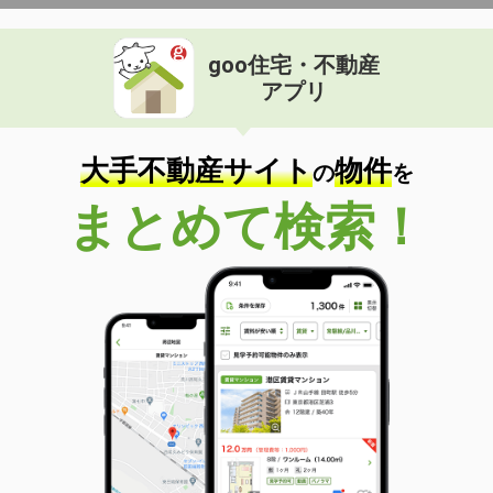
goo住宅・不動産
アプリ
大手不動産サイト
物件
の
を
まとめて検索！