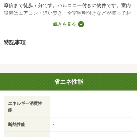
原信まで徒歩７分です。バルコニー付きの物件です。室内
設備はエアコン・追い焚き・全室照明付きなどが揃ってお
り、とても充実しています。月々の賃料が５万円以下の物
続きを見る
件です。見附市エリアや信越本線見附付近までのお引っ越
しをご検討されているなら、お問い合わせやご連絡をお待
特記事項
ちしております。知識が豊富なスタッフがご対応させて頂
きます。原信まで徒歩７分と近くて、買い物を気軽に済ま
せたい主婦の方に嬉しい立地です。家賃が５万円以下のお
部屋になっております。これまでも、これからも新潟化成
株式会社は為になる不動産情報をご提供して参ります。信
省エネ性能
越本線見附を中心に住まい探しをお手伝い致します。・賃
貸保証等：利用可（ジェイリース 初回保証料：家賃総額
５０％（最低保証料２０，０００円） 月々８００円）・
エネルギー消費性
鍵交換代：あり１８，７００円～・管理形態／管理員の勤
-
能
務形態：不在・他交通手段：ＪＲ信越本線押切駅バス９分
本町十字路停歩４分／ＪＲ信越本線帯織駅バス１５分本町
断熱性能
-
十字路停歩４分・原信まで徒歩７分と近くて、買い物を気
軽に済ませたい主婦の方に嬉しい立地です。女性に嬉しい