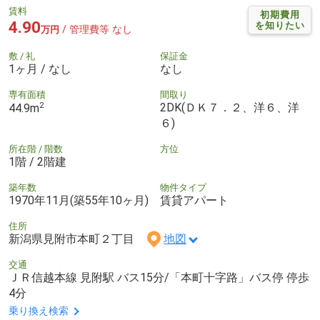
賃料
初期費用
4.90
を知りたい
/ 管理費等 なし
万円
敷 / 礼
保証金
1ヶ月 / なし
なし
専有面積
間取り
2
2DK(ＤＫ７．２、洋６、洋
44.9m
６)
所在階 / 階数
方位
1階 / 2階建
築年数
物件タイプ
1970年11月(築55年10ヶ月)
賃貸アパート
住所
新潟県見附市本町２丁目
地図
交通
ＪＲ信越本線 見附駅 バス15分/「本町十字路」バス停 停歩
4分
乗り換え検索