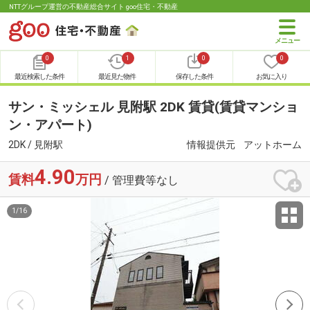
NTTグループ運営の不動産総合サイト goo住宅・不動産
0
1
0
0
最近検索した条件
最近見た物件
保存した条件
お気に入り
サン・ミッシェル 見附駅 2DK 賃貸(賃貸マンショ
ン・アパート)
2DK / 見附駅
情報提供元
アットホーム
4.90
賃料
万円
/ 管理費等なし
1
/
16