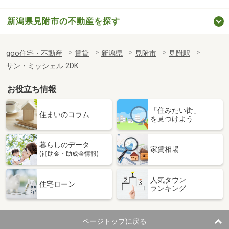
新潟県見附市の不動産を探す
goo住宅・不動産
賃貸
新潟県
見附市
見附駅
サン・ミッシェル 2DK
お役立ち情報
「住みたい街」
住まいのコラム
を見つけよう
暮らしのデータ
家賃相場
(補助金・助成金情報)
人気タウン
住宅ローン
ランキング
ページトップに戻る