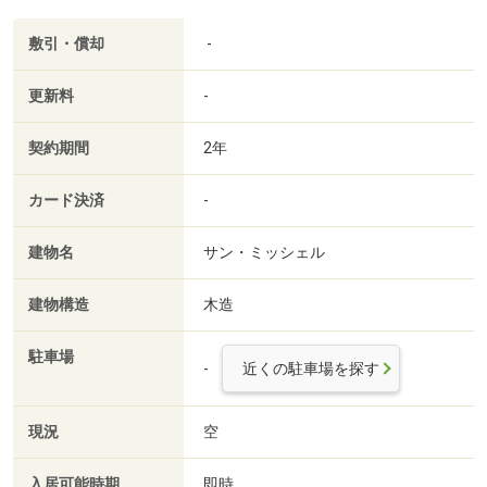
敷引・償却
-
更新料
-
契約期間
2年
カード決済
-
建物名
サン・ミッシェル
建物構造
木造
駐車場
-
近くの駐車場を探す
現況
空
入居可能時期
即時