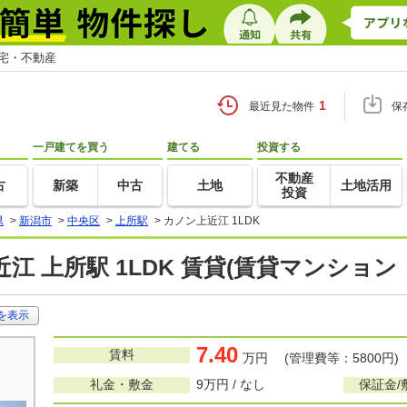
住宅・不動産
1
最近見た物件
保
一戸建てを買う
建てる
投資する
不動産
古
新築
中古
土地
土地活用
投資
県
>
新潟市
>
中央区
>
上所駅
>
カノン上近江 1LDK
江 上所駅 1LDK 賃貸(賃貸マンション
を表示
7.40
賃料
万円 (管理費等：5800円)
礼金・敷金
9万円 / なし
保証金/