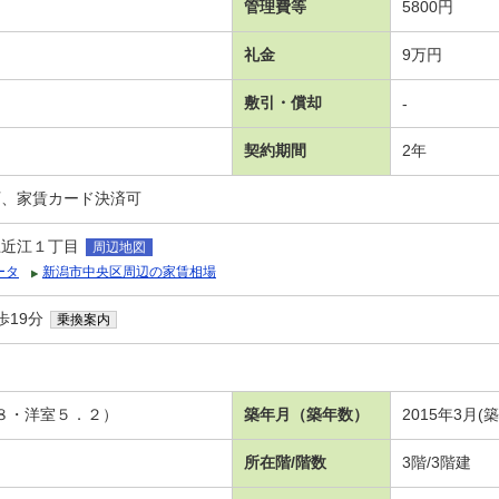
管理費等
5800円
礼金
9万円
敷引・償却
-
契約期間
2年
可、家賃カード決済可
上近江１丁目
周辺地図
ータ
新潟市中央区周辺の家賃相場
歩19分
乗換案内
．８・洋室５．２）
築年月（築年数）
2015年3月(
所在階/階数
3階/3階建