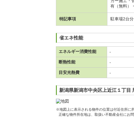
カー施工・
有（無料）・
特記事項
駐車場2台
省エネ性能
エネルギー消費性能
-
断熱性能
-
目安光熱費
-
新潟県新潟市中央区上近江１丁目 
※地図上に表示される物件の位置は付近住所に
正確な物件所在地は、取扱い不動産会社にお問