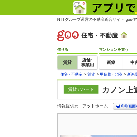
NTTグループ運営の不動産総合サイト goo
借りる
マンションを買う
店舗･
賃貸
新築
中
事業用
住宅・不動産
>
賃貸
>
甲信越・北陸
>
新潟
カノン上近
賃貸アパート
情報提供元
アットホーム
印刷画面