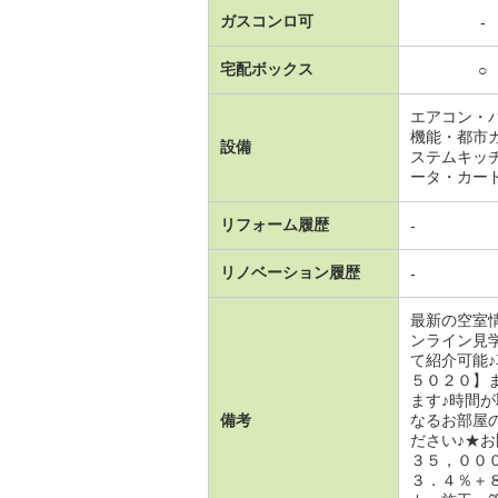
ガスコンロ可
-
宅配ボックス
○
エアコン・
機能・都市
設備
ステムキッ
ータ・カー
リフォーム履歴
-
リノベーション履歴
-
最新の空室
ンライン見
て紹介可能
５０２０】
ます♪時間
備考
なるお部屋
ださい♪★
３５，００
３．４％＋