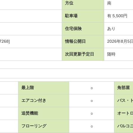
方位
南
駐車場
有 5,500円
住宅保険
あり
268]
情報公開日
2026年8月5
次回更新予定日
随時
最上階
角部屋
○
エアコン付き
バス・
○
追焚機能
オート
○
フローリング
バルコ
○