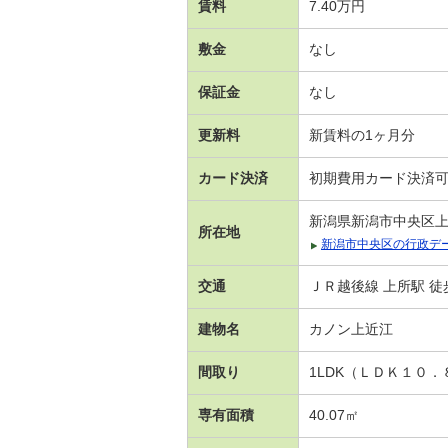
賃料
7.40万円
敷金
なし
保証金
なし
更新料
新賃料の1ヶ月分
カード決済
初期費用カード決済
新潟県新潟市中央区
所在地
新潟市中央区の行政デ
交通
ＪＲ越後線 上所駅 徒
建物名
カノン上近江
間取り
1LDK（ＬＤＫ１０
専有面積
40.07㎡