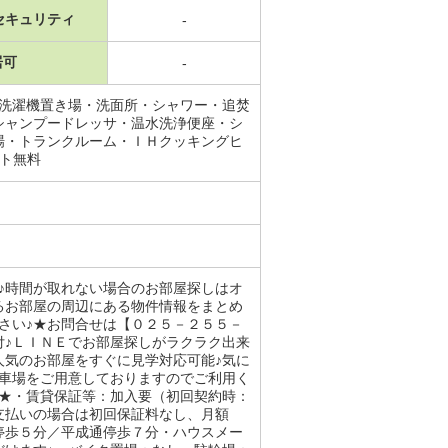
セキュリティ
-
居可
-
内洗濯機置き場・洗面所・シャワー・追焚
シャンプードレッサ・温水洗浄便座・シ
場・トランクルーム・ＩＨクッキングヒ
ット無料
♪時間が取れない場合のお部屋探しはオ
るお部屋の周辺にある物件情報をまとめ
さい♪★お問合せは【０２５－２５５－
付♪ＬＩＮＥでお部屋探しがラクラク出来
人気のお部屋をすぐに見学対応可能♪気に
駐車場をご用意しておりますのでご利用く
い★・賃貸保証等：加入要（初回契約時：
支払いの場合は初回保証料なし、月額
停歩５分／平成通停歩７分・ハウスメー