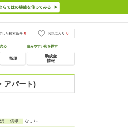
0
0
存した検索条件
お気に入り
売る
住みやすい街を探す
助成金
売却
情報
・アパート)
敷引・償却
なし / -