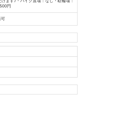
だけます♪・バイク置場：なし・駐輪場：
500円
済可