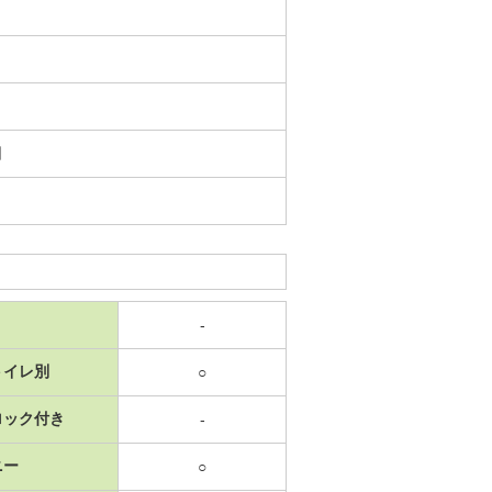
日
-
トイレ別
○
ロック付き
-
ニー
○