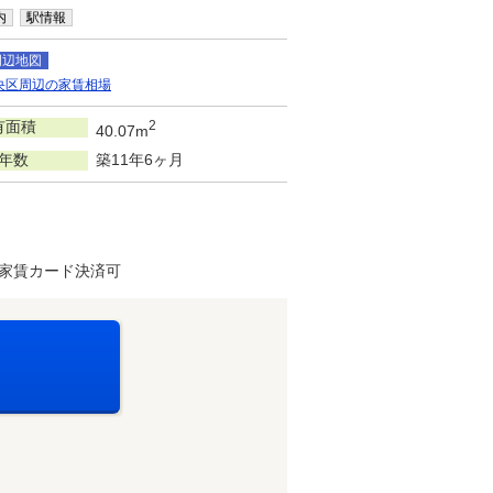
内
駅情報
周辺地図
央区周辺の家賃相場
有面積
2
40.07m
年数
築11年6ヶ月
・家賃カード決済可