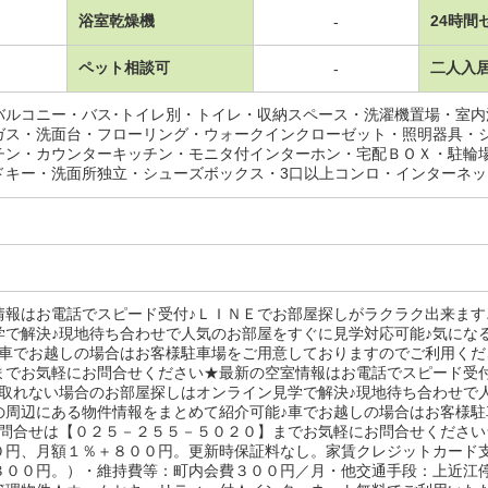
浴室乾燥機
24時間
-
ペット相談可
二人入
-
バルコニー・バス･トイレ別・トイレ・収納スペース・洗濯機置場・室
ガス・洗面台・フローリング・ウォークインクローゼット・照明器具・
チン・カウンターキッチン・モニタ付インターホン・宅配ＢＯＸ・駐輪
ドキー・洗面所独立・シューズボックス・3口以上コンロ・インターネ
情報はお電話でスピード受付♪ＬＩＮＥでお部屋探しがラクラク出来ます
学で解決♪現地待ち合わせで人気のお部屋をすぐに見学対応可能♪気にな
♪車でお越しの場合はお客様駐車場をご用意しておりますのでご利用くだ
までお気軽にお問合せください★最新の空室情報はお電話でスピード受
が取れない場合のお部屋探しはオンライン見学で解決♪現地待ち合わせで
の周辺にある物件情報をまとめて紹介可能♪車でお越しの場合はお客様
お問合せは【０２５－２５５－５０２０】までお気軽にお問合せくださ
０円、月額１％＋８００円。更新時保証料なし。家賃クレジットカード
８００円。）・維持費等：町内会費３００円／月・他交通手段：上近江