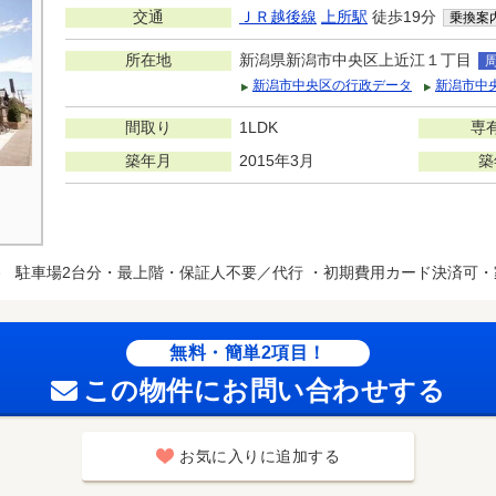
交通
ＪＲ越後線
上所駅
徒歩19分
乗換案
所在地
新潟県新潟市中央区上近江１丁目
新潟市中央区の行政データ
新潟市中
間取り
1LDK
専
築年月
2015年3月
築
ト
駐車場2台分・最上階・保証人不要／代行 ・初期費用カード決済可
無料・簡単2項目！
この物件にお問い合わせする
お気に入りに追加する