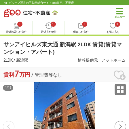
NTTグループ運営の不動産総合サイト goo住宅・不動産
0
1
0
0
最近検索した条件
最近見た物件
保存した条件
お気に入り
サンアイヒルズ東大通 新潟駅 2LDK 賃貸(賃貸マ
ンション・アパート)
2LDK / 新潟駅
情報提供元
アットホーム
7
賃料
万円
/ 管理費等なし
1
/
16