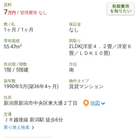
賃料
初期費用
7
を知りたい
/ 管理費等 なし
万円
敷 / 礼
保証金
1ヶ月 / 1ヶ月
なし
専有面積
間取り
2
2LDK(洋室４．２畳／洋室６
55.47m
畳／ＬＤＫ１０畳)
所在階 / 階数
方位
1階 / 5階建
南
築年数
物件タイプ
1990年5月(築36年4ヶ月)
賃貸マンション
住所
新潟県新潟市中央区東大通２丁目
地図
交通
ＪＲ越後線 新潟駅 徒歩6分
乗り換え検索