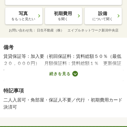
写真
初期費用
設備
をもっと見たい
を聞く
について聞く
お問い合わせ先
日生不動産（株） エイブルネットワーク新潟中央店
備考
賃貸保証等：加入要（初回保証料：賃料総額５０％（最低
２０，０００円） 月額保証料：賃料総額１％ 更新保証
料：２０，０００円（２年毎） ※法人契約時は更新事務
続きを見る
手数料２２，０００円（税込））・維持費等：Ｌｉｆｅ２
４（月額）８２５円／月・他交通手段：明石一丁目停歩２
特記事項
分・新潟駅から徒歩６分！ネット無料！エアコン２基！・
仲介手数料：１．１ヶ月/鍵交換費 27500円/消毒費
二人入居可・角部屋・保証人不要／代行 ・初期費用カード
用 16500円/投てき消火剤（任意） 3300円
決済可