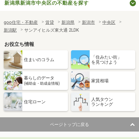
新潟県新潟市中央区の不動産を探す
goo住宅・不動産
賃貸
新潟県
新潟市
中央区
新潟駅
サンアイヒルズ東大通 2LDK
お役立ち情報
「住みたい街」
住まいのコラム
を見つけよう
暮らしのデータ
家賃相場
(補助金・助成金情報)
人気タウン
住宅ローン
ランキング
ページトップに戻る