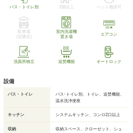
バス・トイレ別
2階以上
ペット相談可
駐車場
室内洗濯機
エアコン
(近隣含)
置き場
洗面所独立
追焚機能
オートロック
設備
バス・トイレ
バス･トイレ別、トイレ、追焚機能、
温水洗浄便座
キッチン
システムキッチン、コンロ2口以上
収納
収納スペース、クローゼット、シュ