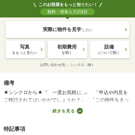
このお部屋をもっと知りたい！
無料・簡単入力2項目
実際に物件を見学
したい
写真
初期費用
設備
をもっと見たい
を聞く
について聞く
お問い合わせ先
シンクロ（株）
備考
★シンクロから★『 一度お気軽に…』 「申込や内見を
ご検討されてはいかがでしょうか？」 「この物件をきっ
かけに、本格的にお探しになりませんか？」 ↓↓『 シ
続きを見る
ンクロでは…』 「お客様のご希望をお聞きし、焦らず丁
寧なご提案を心がけております」 ↓↓『 初回のお客様
特記事項
は…』 ◯ ご来店．オンラインからお願いしておりま