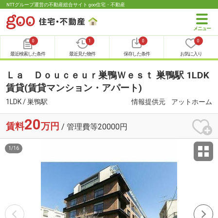
NTTグループ運営の不動産総合サイト goo住宅・不動産
0
1
0
0
最近検索した条件
最近見た物件
保存した条件
お気に入り
Ｌａ Ｄｏｕｃｅｕｒ巣鴨Ｗｅｓｔ 巣鴨駅 1LDK
賃貸(賃貸マンション・アパート)
1LDK / 巣鴨駅
情報提供元
アットホーム
20
賃料
万円
/ 管理費等20000円
1
/
16