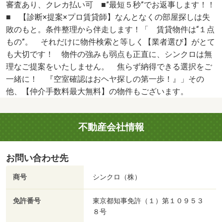
審査あり、クレカ払い可 ■”最短５秒”でお返事します！！
■ 【診断×提案×プロ賃貸師】なんとなくの部屋探しは失
敗のもと。条件整理から伴走します！「 賃貸物件は“１点
もの”。 それだけに物件検索と等しく【業者選び】がとて
も大切です！ 物件の強みも弱点も正直に、シンクロは無
理なご提案をいたしません。 焦らず納得できる選択をご
一緒に！ 『空室確認はおヘヤ探しの第一歩！』」その
他、【仲介手数料最大無料】の物件もございます。
不動産会社情報
お問い合わせ先
商号
シンクロ（株）
免許番号
東京都知事免許（１）第１０９５３
８号