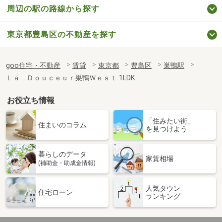
周辺の駅の路線から探す
東京都豊島区の不動産を探す
goo住宅・不動産
賃貸
東京都
豊島区
巣鴨駅
Ｌａ Ｄｏｕｃｅｕｒ巣鴨Ｗｅｓｔ 1LDK
お役立ち情報
「住みたい街」
住まいのコラム
を見つけよう
暮らしのデータ
家賃相場
(補助金・助成金情報)
人気タウン
住宅ローン
ランキング