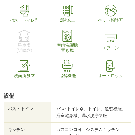
バス・トイレ別
2階以上
ペット相談可
駐車場
室内洗濯機
エアコン
(近隣含)
置き場
洗面所独立
追焚機能
オートロック
設備
バス・トイレ
バス･トイレ別、トイレ、追焚機能、
浴室乾燥機、温水洗浄便座
キッチン
ガスコンロ可、システムキッチン、