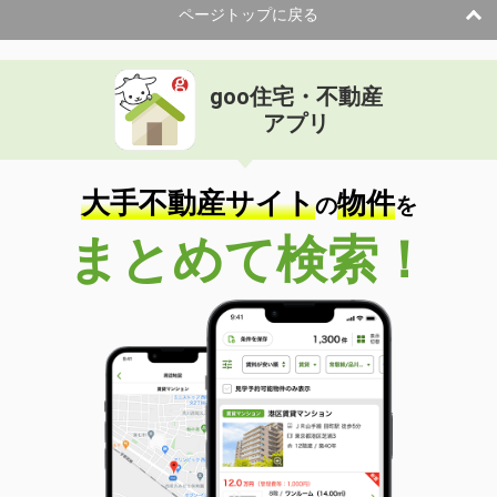
ページトップに戻る
goo住宅・不動産
アプリ
大手不動産サイト
物件
の
を
まとめて検索！