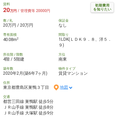
賃料
初期費用
20
を知りたい
/ 管理費等 20000円
万円
敷 / 礼
保証金
20万円 / 20万円
なし
専有面積
間取り
2
1LDK(ＬＤＫ９．８、洋５．
40.08m
９)
所在階 / 階数
方位
4階 / 5階建
南東
築年数
物件タイプ
2020年2月(築6年7ヶ月)
賃貸マンション
住所
東京都豊島区巣鴨３丁目
地図
交通
都営三田線 巣鴨駅 徒歩5分
ＪＲ山手線 巣鴨駅 徒歩8分
ＪＲ山手線 大塚駅 徒歩9分