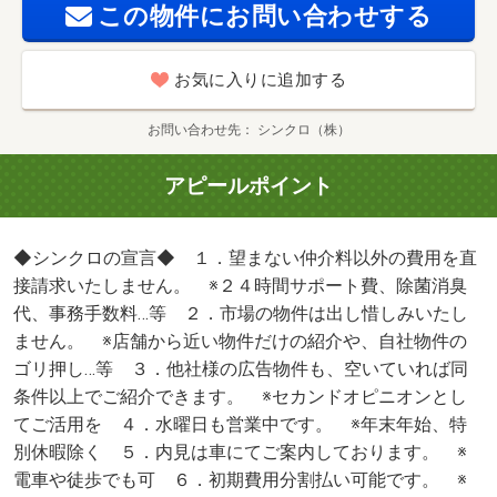
点も正直に、私達は無理な提案をしません！ 焦らず納得
この物件にお問い合わせする
できるお部屋探しを！！』・仲介手数料：１．１ヶ月/エア
コン清掃費 22000円/室内清掃費用 44000円
お気に入りに追加する
お問い合わせ先
シンクロ（株）
アピールポイント
◆シンクロの宣言◆ １．望まない仲介料以外の費用を直
接請求いたしません。 ※２４時間サポート費、除菌消臭
代、事務手数料…等 ２．市場の物件は出し惜しみいたし
ません。 ※店舗から近い物件だけの紹介や、自社物件の
ゴリ押し…等 ３．他社様の広告物件も、空いていれば同
条件以上でご紹介できます。 ※セカンドオピニオンとし
てご活用を ４．水曜日も営業中です。 ※年末年始、特
別休暇除く ５．内見は車にてご案内しております。 ※
電車や徒歩でも可 ６．初期費用分割払い可能です。 ※