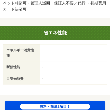
す × 問合せ物件の無条件内見、現地集合は行っており
ペット相談可・管理人巡回・保証人不要／代行 ・初期費用
ません ↓↓『 その理由が…』 １． お客様と貸主
カード決済可
様、双方の条件をきちんと確認．調整を重視するため
２． 物件は「先着順」の１点もの、先に申込が入るとご
紹介できないため ↓↓『 お部屋探しの流れは…』
省エネ性能
１． ご相談 ：ご来店．オンラインでヒアリング
２． 条件整理：状況と条件を整理 ２． 情報確認：最
新情報・未公開・洗い出しで情報をチェック ３． 内
エネルギー消費性
見 ：空室ならその場で内見 ４． 申込 ：気に入
-
能
ればその場でお申込みも可能 ↓↓↓焦らず納得できるご選
択のため、「お問合せはお部屋探しの第一歩！」です！お
断熱性能
-
気軽にご予約下さい！・賃貸保証等：加入要（加入要 エ
ポスカード（ＲＰ） 保証料：賃料等の５０％（最低２
目安光熱費
-
万）、月額保証料：賃料等の１％（更新料無））・鍵交換
代：あり３３，０００円～・ペット条件：小型犬可／猫
可・管理形態／管理員の勤務形態：巡回・【”最短５秒”で
お返事！】【診断×提案】 『賃貸物件は“１点もの” それ
だけに【業者選び】がとても大切です！ 物件の強みも弱
無料・簡単2項目！