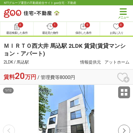
NTTグループ運営の不動産総合サイト goo住宅・不動産
0
1
0
0
最近検索した条件
最近見た物件
保存した条件
お気に入り
ＭＩＲＴＯ西大井 馬込駅 2LDK 賃貸(賃貸マンシ
ョン・アパート)
2LDK / 馬込駅
情報提供元
アットホーム
20
賃料
万円
/ 管理費等8000円
1
/
12