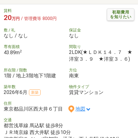
賃料
初期費用
20
を知りたい
/ 管理費等 8000円
万円
敷 / 礼
保証金
なし / なし
なし
専有面積
間取り
2
2LDK(★ＬＤＫ１４．７ ★
43.89m
洋室３．９ ★洋室３．６)
所在階 / 階数
方位
1階 / 地上3階地下1階建
南東
築年数
物件タイプ
2026年6月
賃貸マンション
新築
住所
東京都品川区西大井６丁目
地図
交通
都営浅草線 馬込駅 徒歩8分
ＪＲ埼京線 西大井駅 徒歩10分