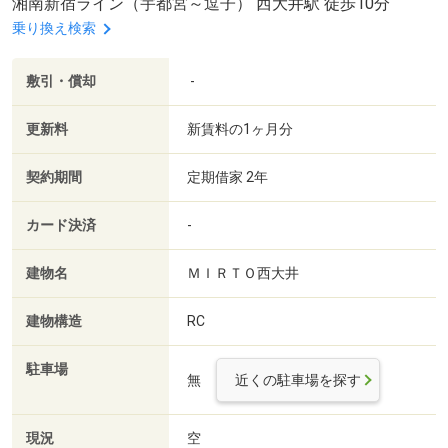
湘南新宿ライン（宇都宮～逗子） 西大井駅 徒歩10分
乗り換え検索
敷引・償却
-
更新料
新賃料の1ヶ月分
契約期間
定期借家 2年
カード決済
-
建物名
ＭＩＲＴＯ西大井
建物構造
RC
駐車場
無
近くの駐車場を探す
現況
空