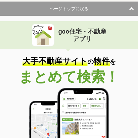
ページトップに戻る
goo住宅・不動産
アプリ
大手不動産サイト
物件
の
を
まとめて検索！