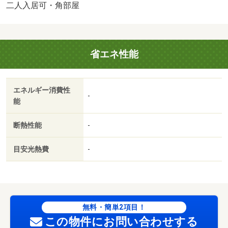
キッチン、ハンガーパイプクローゼット等インテリアにも
二人入居可・角部屋
こだわりたい方へ♪・仲介手数料：２２０，０００円
省エネ性能
エネルギー消費性
-
能
断熱性能
-
目安光熱費
-
無料・簡単2項目！
この物件にお問い合わせする