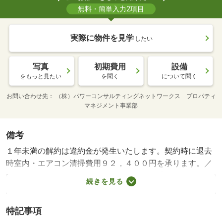
無料・簡単入力2項目
実際に物件を見学
したい
写真
初期費用
設備
をもっと見たい
を聞く
について聞く
お問い合わせ先
（株）パワーコンサルティングネットワークス プロパティ
マネジメント事業部
備考
１年未満の解約は違約金が発生いたします。契約時に退去
時室内・エアコン清掃費用９２，４００円を承ります。／
賃料引落としサービス３３０円～／月・賃貸保証等：加入
続きを見る
要（要相談 保証会社のご加入必須）・★新築★高速ｗｉ
－ｆｉ無料、プロジェクター付で快適な新生活♪２駅３路線
特記事項
利用可能で暮らしも移動もスマートに。大型ワークトップ