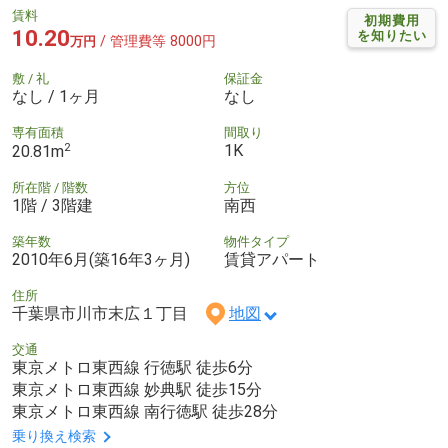
賃料
初期費用
10.20
を知りたい
/ 管理費等 8000円
万円
敷 / 礼
保証金
なし / 1ヶ月
なし
専有面積
間取り
2
1K
20.81m
所在階 / 階数
方位
1階 / 3階建
南西
築年数
物件タイプ
2010年6月(築16年3ヶ月)
賃貸アパート
住所
千葉県市川市末広１丁目
地図
交通
東京メトロ東西線 行徳駅 徒歩6分
東京メトロ東西線 妙典駅 徒歩15分
東京メトロ東西線 南行徳駅 徒歩28分
乗り換え検索