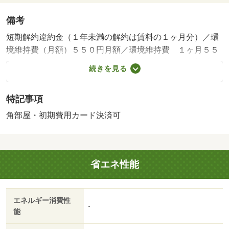
備考
短期解約違約金（１年未満の解約は賃料の１ヶ月分）／環
境維持費（月額）５５０円月額／環境維持費 １ヶ月５５
０円（税込）／引落手数料 ５２４円（税込）／更新手数
続きを見る
料１６５００円（税込）／角部屋／Ｓｍａｒｔｌｏｃｋ／
ＬＥＯＮＥＴベーシックプラン 月額３６３０円（税込）
特記事項
／家具家電設備が充実／駐輪場代借主負担（使用時）・賃
貸保証等：加入要（月額賃料等の１００％（初回保証
角部屋・初期費用カード決済可
料）、２年目以降は１万円／年）・オンラインで申込から
契約手続き、ＬＩＮＥでのご相談も可能です／当物件は初
期費用分割払い可（クレジットカード決済も可）／お客様
省エネ性能
のご希望に合わせた方法（店頭、オンライン等）で物件を
ご提案いたします・駐輪場：有（無料）
エネルギー消費性
-
能