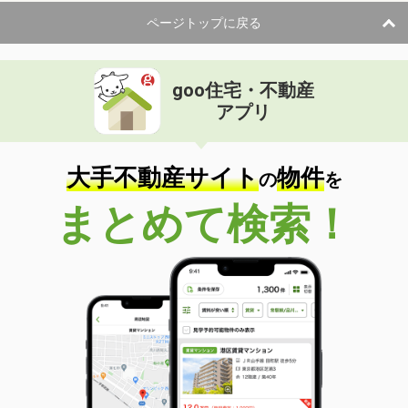
ページトップに戻る
goo住宅・不動産
アプリ
大手不動産サイト
物件
の
を
まとめて検索！