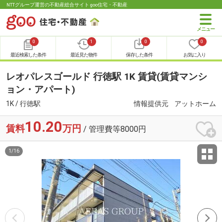
NTTグループ運営の不動産総合サイト goo住宅・不動産
0
1
0
0
最近検索した条件
最近見た物件
保存した条件
お気に入り
レオパレスゴールド 行徳駅 1K 賃貸(賃貸マンシ
ョン・アパート)
1K / 行徳駅
情報提供元
アットホーム
10.20
賃料
万円
/ 管理費等8000円
1
/
16