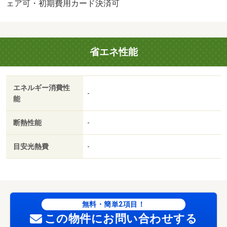
トカード決済も可）／お客様のご希望に合わせた方法（店
ェア可・初期費用カード決済可
頭、オンライン等）で物件をご提案いたします・駐輪場：
有（無料）
省エネ性能
エネルギー消費性
-
能
断熱性能
-
目安光熱費
-
無料・簡単2項目！
この物件にお問い合わせする