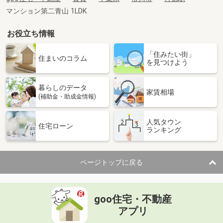
マンション第二青山 1LDK
お役立ち情報
「住みたい街」
住まいのコラム
を見つけよう
暮らしのデータ
家賃相場
(補助金・助成金情報)
人気タウン
住宅ローン
ランキング
ページトップに戻る
goo住宅・不動産
アプリ