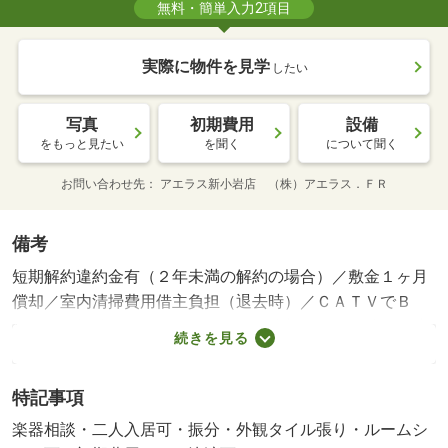
無料・簡単入力2項目
実際に物件を見学
したい
写真
初期費用
設備
をもっと見たい
を聞く
について聞く
お問い合わせ先
アエラス新小岩店 （株）アエラス．ＦＲ
備考
短期解約違約金有（２年未満の解約の場合）／敷金１ヶ月
償却／室内清掃費用借主負担（退去時）／ＣＡＴＶでＢ
Ｓ、ＣＳ視聴可（ＣＡＴＶ、ＢＳ別途契約要、有償）／駐
続きを見る
車場代月額１５０００円（使用時）・賃貸保証等：加入要
（初回賃料等の５０％￣）・鍵交換代：あり１６，５００
特記事項
円～・オンラインで申込から契約手続き、ＬＩＮＥでのご
相談も可能です／当物件は初期費用分割払い可（クレジッ
楽器相談・二人入居可・振分・外観タイル張り・ルームシ