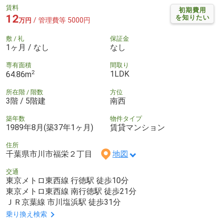
賃料
初期費用
12
を知りたい
/ 管理費等 5000円
万円
敷 / 礼
保証金
1ヶ月 / なし
なし
専有面積
間取り
2
1LDK
64.86m
所在階 / 階数
方位
3階 / 5階建
南西
築年数
物件タイプ
1989年8月(築37年1ヶ月)
賃貸マンション
住所
千葉県市川市福栄２丁目
地図
交通
東京メトロ東西線 行徳駅 徒歩10分
東京メトロ東西線 南行徳駅 徒歩21分
ＪＲ京葉線 市川塩浜駅 徒歩31分
乗り換え検索