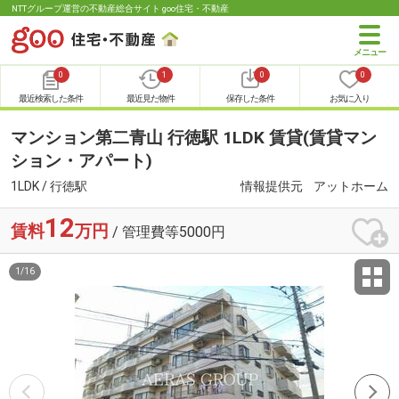
NTTグループ運営の不動産総合サイト goo住宅・不動産
0
1
0
0
最近検索した条件
最近見た物件
保存した条件
お気に入り
マンション第二青山 行徳駅 1LDK 賃貸(賃貸マン
ション・アパート)
1LDK / 行徳駅
情報提供元
アットホーム
12
賃料
万円
/ 管理費等5000円
1
/
16