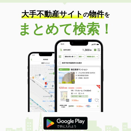
大手不動産サイト
物件
の
を
まとめて検索！