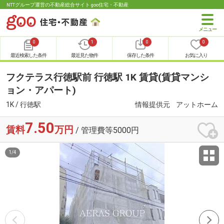
NTTグループ運営の不動産総合サイト goo住宅・不動産
0
1
0
0
最近検索した条件
最近見た物件
保存した条件
お気に入り
フクテラス行徳駅前 行徳駅 1K 賃貸(賃貸マンシ
ョン・アパート)
1K / 行徳駅
情報提供元
アットホーム
7.50
賃料
万円
/ 管理費等5000円
1
/
4