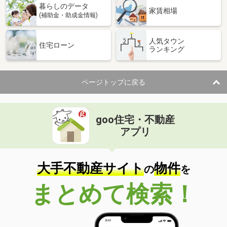
暮らしのデータ
家賃相場
(補助金・助成金情報)
人気タウン
住宅ローン
ランキング
ページトップに戻る
goo住宅・不動産
アプリ
大手不動産サイト
物件
の
を
まとめて検索！