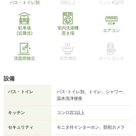
バス・トイレ別
2階以上
ペット相談可
駐車場
室内洗濯機
エアコン
(近隣含)
置き場
洗面所独立
追焚機能
オートロック
設備
バス・トイレ
バス･トイレ別、トイレ、シャワー、
温水洗浄便座
キッチン
コンロ2口以上
セキュリティ
モニタ付インターホン、防犯カメラ