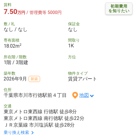
賃料
初期費用
7.50
を知りたい
/ 管理費等 5000円
万円
敷 / 礼
保証金
なし / なし
なし
専有面積
間取り
2
1K
18.02m
所在階 / 階数
方位
1階 / 3階建
築年数
物件タイプ
2026年9月
賃貸アパート
新築
住所
千葉県市川市行徳駅前４丁目
地図
交通
東京メトロ東西線 行徳駅 徒歩8分
東京メトロ東西線 南行徳駅 徒歩22分
ＪＲ京葉線 市川塩浜駅 徒歩28分
乗り換え検索