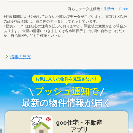
暮らしデータ提供元：
生活ガイド.com
※行政機関により公表していない地域及びデータがございます。東京23区以外
の政令指定都市は、市全体のデータとして表示しています。
※提供データには細心の注意を払っておりますが、調査後に変更がある場合が
あります。 最新の情報につきましては各市区役所までお問い合わせいただく
か、自治体HPなどをご確認ください。
情報の見方
お気に入りの物件を見逃さない！
プッシュ通知で
最新の物件情報が届く
goo住宅・不動産
アプリ