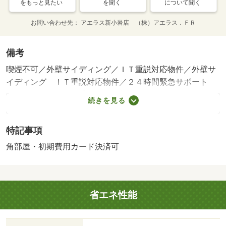
をもっと見たい
を聞く
について聞く
お問い合わせ先
アエラス新小岩店 （株）アエラス．ＦＲ
備考
喫煙不可／外壁サイディング／ＩＴ重説対応物件／外壁サ
イディング ＩＴ重説対応物件／２４時間緊急サポート
月額１１００円・賃貸保証等：加入要（初回総賃料６
続きを見る
０％、更新料１２，０００円、１年、最低保証額３０，０
００円）・オンラインで申込から契約手続き、ＬＩＮＥで
特記事項
のご相談も可能です／当物件は初期費用分割払い可（クレ
ジットカード決済も可）／お客様のご希望に合わせた方法
角部屋・初期費用カード決済可
（店頭、オンライン等）で物件をご提案いたします
省エネ性能