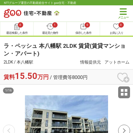
NTTグループ運営の不動産総合サイト goo住宅・不動産
0
1
0
0
最近検索した条件
最近見た物件
保存した条件
お気に入り
ラ・ペッシュ 本八幡駅 2LDK 賃貸(賃貸マンショ
ン・アパート)
2LDK / 本八幡駅
情報提供元
アットホーム
15.50
賃料
万円
/ 管理費等8000円
1
/
16