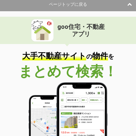
ページトップに戻る
goo住宅・不動産
アプリ
大手不動産サイト
物件
の
を
まとめて検索！