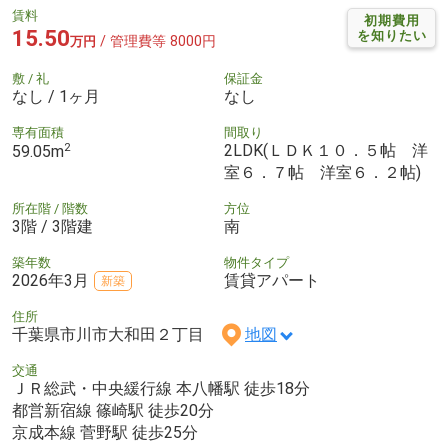
賃料
初期費用
15.50
を知りたい
/ 管理費等 8000円
万円
敷 / 礼
保証金
なし / 1ヶ月
なし
専有面積
間取り
2
2LDK(ＬＤＫ１０．５帖 洋
59.05m
室６．７帖 洋室６．２帖)
所在階 / 階数
方位
3階 / 3階建
南
築年数
物件タイプ
2026年3月
賃貸アパート
新築
住所
千葉県市川市大和田２丁目
地図
交通
ＪＲ総武・中央緩行線 本八幡駅 徒歩18分
都営新宿線 篠崎駅 徒歩20分
京成本線 菅野駅 徒歩25分