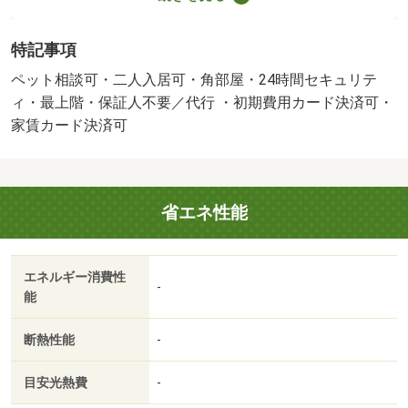
証料３５０００円 月額総賃料の１％＋８００円 口座振
替手数料９９円／月）・鍵交換代：あり１６，５００円
特記事項
～・ペット条件：小型犬可・ハウスパートナー船橋店で
す。ネット上で気になる物件がございましたらお気軽にご
ペット相談可・二人入居可・角部屋・24時間セキュリテ
相談下さい。当社でまとめてご紹介・ご案内が可能です。
ィ・最上階・保証人不要／代行 ・初期費用カード決済可・
オンライン内見、初期費用のご相談もお気軽にお問合せ下
家賃カード決済可
さい。・バイク置場：有（２，２００円／月）・駐輪場：
有
省エネ性能
エネルギー消費性
-
能
断熱性能
-
目安光熱費
-