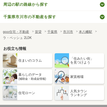
周辺の駅の路線から探す
千葉県市川市の不動産を探す
goo住宅・不動産
賃貸
千葉県
市川市
本八幡駅
ラ・ペッシュ 2LDK
お役立ち情報
「住みたい街」
住まいのコラム
を見つけよう
暮らしのデータ
家賃相場
(補助金・助成金情報)
人気タウン
住宅ローン
ランキング