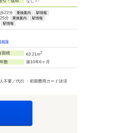
敷引・償却
なし / -
歩22分
乗換案内
駅情報
25分
乗換案内
駅情報
駅情報
賃相場
有面積
2
63.21m
年数
築10年6ヶ月
人不要／代行 ・初期費用カード決済