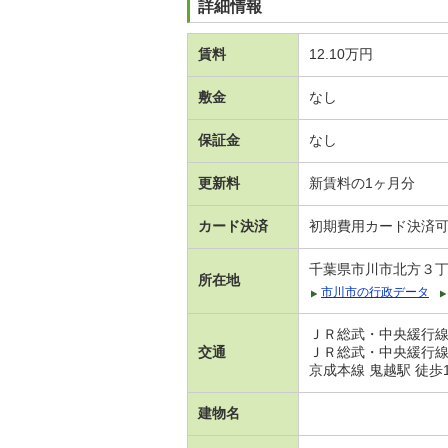
詳細情報
賃料
12.10万円
敷金
なし
保証金
なし
更新料
新賃料の1ヶ月分
カード決済
初期費用カード決済
千葉県市川市北方３
所在地
市川市の行政データ
ＪＲ総武・中央緩行線 
交通
ＪＲ総武・中央緩行線 
京成本線 鬼越駅 徒歩
建物名