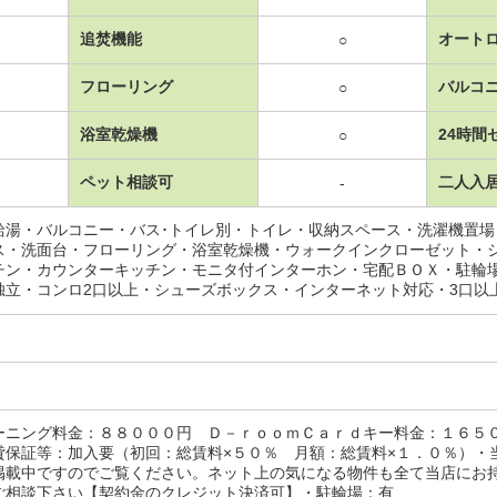
追焚機能
オート
○
フローリング
バルコ
○
浴室乾燥機
24時間
○
ペット相談可
二人入
-
給湯・バルコニー・バス･トイレ別・トイレ・収納スペース・洗濯機置
ス・洗面台・フローリング・浴室乾燥機・ウォークインクローゼット・
チン・カウンターキッチン・モニタ付インターホン・宅配ＢＯＸ・駐輪
独立・コンロ2口以上・シューズボックス・インターネット対応・3口以
ーニング料金：８８０００円 Ｄ－ｒｏｏｍＣａｒｄキー料金：１６５
貸保証等：加入要（初回：総賃料×５０％ 月額：総賃料×１．０％）・
掲載中ですのでご覧ください。ネット上の気になる物件も全て当店にお
ご相談下さい【契約金のクレジット決済可】・駐輪場：有