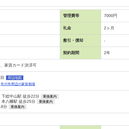
管理費等
7000円
礼金
2ヶ月
敷引・償却
-
契約期間
2年
可、家賃カード決済可
丁目
周辺地図
市川市周辺の家賃相場
下総中山駅 徒歩22分
乗換案内
本八幡駅 徒歩25分
乗換案内
18分
乗換案内