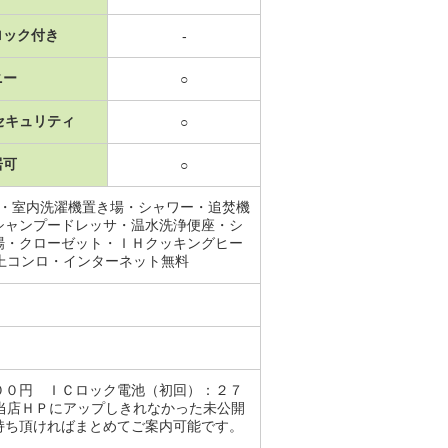
ロック付き
-
ニー
○
セキュリティ
○
居可
○
場・室内洗濯機置き場・シャワー・追焚機
シャンプードレッサ・温水洗浄便座・シ
場・クローゼット・ＩＨクッキングヒー
上コンロ・インターネット無料
００円 ＩＣロック電池（初回）：２７
当店ＨＰにアップしきれなかった未公開
持ち頂ければまとめてご案内可能です。