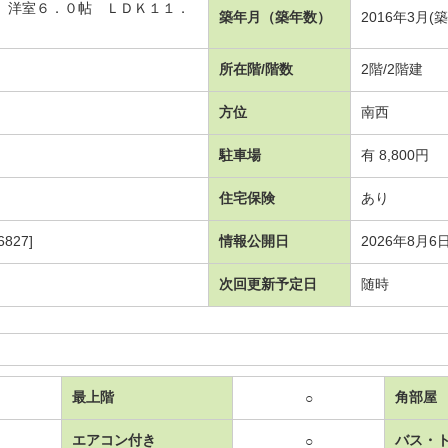
帖 洋室６．０帖 ＬＤＫ１１．
築年月（築年数）
2016年3月(
所在階/階数
2階/2階建
方位
南西
駐車場
有 8,800円
住宅保険
あり
827]
情報公開日
2026年8月6
次回更新予定日
随時
最上階
角部屋
○
エアコン付き
バス・
○