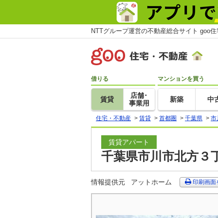
NTTグループ運営の不動産総合サイト goo
借りる
マンションを買う
店舗･
賃貸
新築
中
事業用
住宅・不動産
>
賃貸
>
首都圏
>
千葉県
>
市
賃貸アパート
千葉県市川市北方３丁
情報提供元
アットホーム
印刷画面