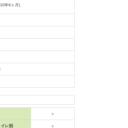
築10年6ヶ月)
日
○
トイレ別
○