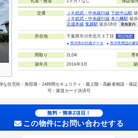
礼金・敷金
2ヶ月 / なし
保証金/
交通
ＪＲ総武・中央緩行線
下総中山駅
徒
ＪＲ総武・中央緩行線
本八幡駅
徒歩
京成本線
鬼越駅
徒歩18分
乗換案内
所在地
千葉県市川市北方３丁目
周辺地図
市川市の行政データ
市川市周辺の家
間取り
2LDK
専
築年月
2016年3月
築
静な住宅街・角部屋・24時間セキュリティ・最上階・高齢者相談・保証
可・家賃カード決済可
無料・簡単2項目！
この物件にお問い合わせする