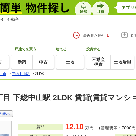
住宅・不動産
1
最近見た物件
保
一戸建てを買う
建てる
投資する
不動産
古
新築
中古
土地
土地活用
投資
川市
>
下総中山駅
>
2LDK
目 下総中山駅 2LDK 賃貸(賃貸マンシ
を表示
12.10
賃料
万円 (管理費等：7000円