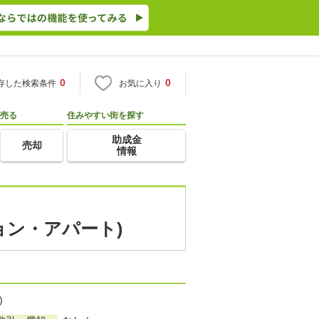
0
0
存した検索条件
お気に入り
売る
住みやすい街を探す
助成金
売却
情報
ョン・アパート)
)