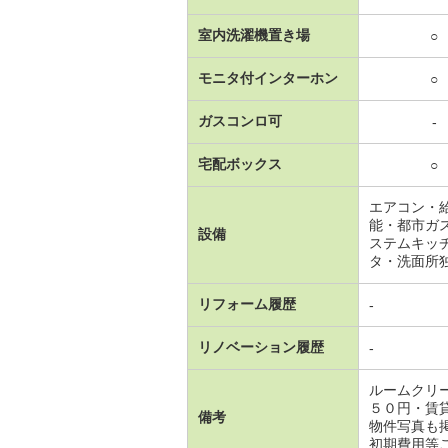
室内洗濯機置き場
○
モニタ付インターホン
○
ガスコンロ可
-
宅配ボックス
○
エアコン・
能・都市ガ
設備
ステムキッ
タ・洗面所
リフォーム履歴
-
リノベーション履歴
-
ルームクリ
５０円・賃
備考
物件写真も
初期費用等