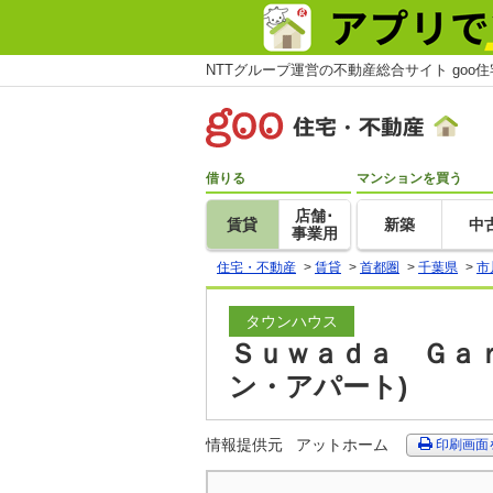
NTTグループ運営の不動産総合サイト goo
借りる
マンションを買う
店舗･
賃貸
新築
中
事業用
住宅・不動産
>
賃貸
>
首都圏
>
千葉県
>
市
タウンハウス
Ｓｕｗａｄａ Ｇａｒ
ン・アパート)
情報提供元
アットホーム
印刷画面