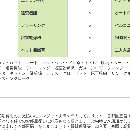
エアコン付き
バス・
○
追焚機能
オート
○
フローリング
バルコ
○
浴室乾燥機
24時間
○
ペット相談可
二人入
○
コン・ロフト・オートロック・バス･トイレ別・トイレ・収納スペース
子・追焚機能・フローリング・浴室乾燥機・ガスコンロ可・シャンプー
ンターキッチン・駐輪場・テラス・クローゼット・床下収納・ＣＳ・グ
ーズインクローク
初期費用のお支払いにクレジット決済を導入しております！首都圏直営
様々な条件でのお部屋探しに対応させて頂きます。契約時ご来店頂かな
緒に楽しくお部屋探しをしましょう！・賃貸保証等：加入要（初回：総