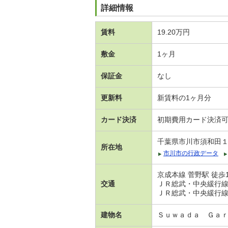
詳細情報
賃料
19.20万円
敷金
1ヶ月
保証金
なし
更新料
新賃料の1ヶ月分
カード決済
初期費用カード決済
千葉県市川市須和田
所在地
市川市の行政データ
京成本線 菅野駅 徒歩
交通
ＪＲ総武・中央緩行線 
ＪＲ総武・中央緩行線 
建物名
Ｓｕｗａｄａ Ｇａ