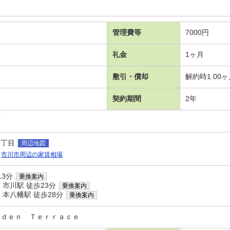
管理費等
7000円
礼金
1ヶ月
敷引・償却
解約時1.00
契約期間
2年
可
１丁目
周辺地図
市川市周辺の家賃相場
13分
乗換案内
市川駅 徒歩23分
乗換案内
本八幡駅 徒歩28分
乗換案内
ｒｄｅｎ Ｔｅｒｒａｃｅ