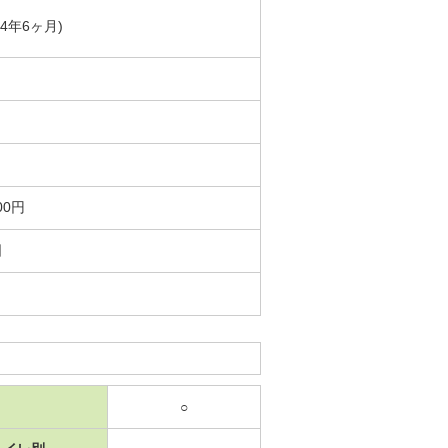
築4年6ヶ月)
00円
日
○