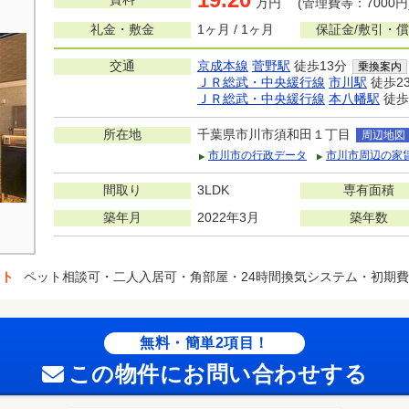
万円 (管理費等：7000円
礼金・敷金
1ヶ月 / 1ヶ月
保証金/敷引・
交通
京成本線
菅野駅
徒歩13分
乗換案内
ＪＲ総武・中央緩行線
市川駅
徒歩2
ＪＲ総武・中央緩行線
本八幡駅
徒歩
所在地
千葉県市川市須和田１丁目
周辺地図
市川市の行政データ
市川市周辺の家
間取り
3LDK
専有面積
築年月
2022年3月
築年数
ント
ペット相談可・二人入居可・角部屋・24時間換気システム・初期
無料・簡単2項目！
この物件にお問い合わせする