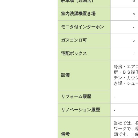
駐車場（近隣含）
○
室内洗濯機置き場
○
モニタ付インターホン
-
ガスコンロ可
○
宅配ボックス
-
冷房・エア
所・ＢＳ端
設備
チン・カウ
き場・シュ
リフォーム履歴
-
リノベーション履歴
-
当社では、
ワークで、
備考
舗です。一