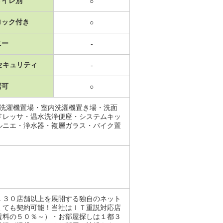
トイレ別
○
ロック付き
○
ニー
-
セキュリティ
-
居可
○
・洗濯機置場・室内洗濯機置き場・洗面
ドレッサ・温水洗浄便座・システムキッ
ルニエ・浄水器・複層ガラス・バイク置
１３０店舗以上を展開する独自のネット
くても契約可能！当社はＩＴ重説対応店
賃料の５０％～）・お部屋探しは１都３