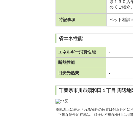
県１３０店
めてご紹介、
特記事項
ペット相談
省エネ性能
エネルギー消費性能
-
断熱性能
-
目安光熱費
-
千葉県市川市須和田１丁目 周辺地
※地図上に表示される物件の位置は付近住所に
正確な物件所在地は、取扱い不動産会社にお問