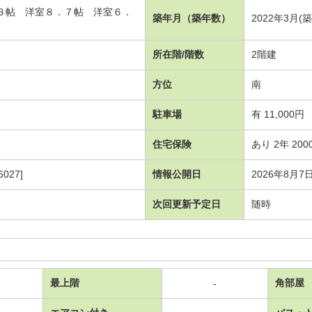
．３帖 洋室８．７帖 洋室６．
築年月（築年数）
2022年3月(
）
所在階/階数
2階建
方位
南
駐車場
有 11,000円
住宅保険
あり 2年 200
027]
情報公開日
2026年8月7
次回更新予定日
随時
最上階
角部屋
-