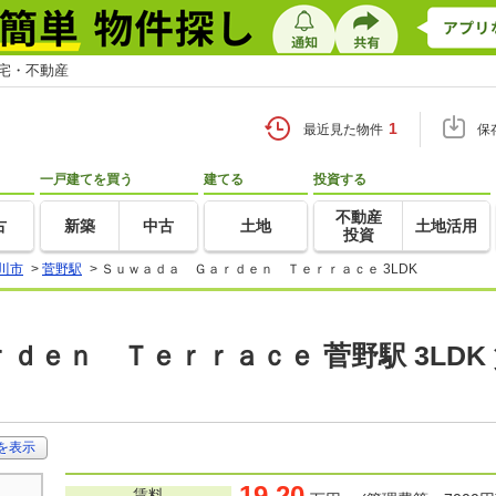
住宅・不動産
1
最近見た物件
保
一戸建てを買う
建てる
投資する
不動産
古
新築
中古
土地
土地活用
投資
川市
>
菅野駅
>
Ｓｕｗａｄａ Ｇａｒｄｅｎ Ｔｅｒｒａｃｅ 3LDK
ｄｅｎ Ｔｅｒｒａｃｅ 菅野駅 3LDK
を表示
19.20
賃料