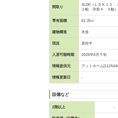
3LDK（ＬＤＫ１５
間取り
２帖 洋室４．０帖
専有面積
81.35㎡
建物構造
木造
現況
居住中
入居可能時期
2026年8月下旬
情報提供元
アットホーム[1125446
情報更新日
-
設備など
2階以上
-