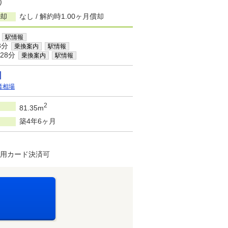
)
償却
なし / 解約時1.00ヶ月償却
駅情報
3分
乗換案内
駅情報
28分
乗換案内
駅情報
賃相場
2
81.35m
築4年6ヶ月
費用カード決済可