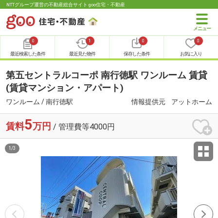
NTTグループ運営の不動産総合サイト goo住宅・不動産
0
1
0
0
最近検索した条件
最近見た物件
保存した条件
お気に入り
第五セントラルコーポ 南行徳駅 ワンルーム 賃貸
(賃貸マンション・アパート)
ワンルーム / 南行徳駅
情報提供元
アットホーム
5
賃料
万円
/ 管理費等4000円
1
/
3