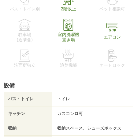
バス・トイレ別
2階以上
ペット相談可
駐車場
室内洗濯機
エアコン
(近隣含)
置き場
洗面所独立
追焚機能
オートロック
設備
バス・トイレ
トイレ
キッチン
ガスコンロ可
収納
収納スペース、シューズボックス