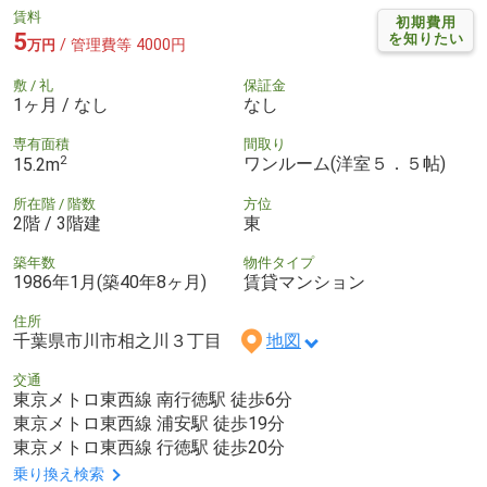
賃料
初期費用
5
を知りたい
/ 管理費等 4000円
万円
敷 / 礼
保証金
1ヶ月 / なし
なし
専有面積
間取り
2
ワンルーム(洋室５．５帖)
15.2m
所在階 / 階数
方位
2階 / 3階建
東
築年数
物件タイプ
1986年1月(築40年8ヶ月)
賃貸マンション
住所
千葉県市川市相之川３丁目
地図
交通
東京メトロ東西線 南行徳駅 徒歩6分
東京メトロ東西線 浦安駅 徒歩19分
東京メトロ東西線 行徳駅 徒歩20分
乗り換え検索