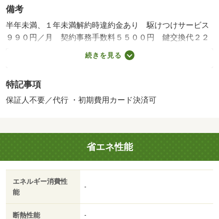
備考
半年未満、１年未満解約時違約金あり 駆けつけサービス
９９０円／月 契約事務手数料５５００円 鍵交換代２２
０００円 火災保険１８０００円／２年・賃貸保証等：加
続きを見る
入要（初回保証料６０％ 月額保証料１．５％）・ネット
上の気になる物件まとめてご相談ください！
特記事項
保証人不要／代行 ・初期費用カード決済可
省エネ性能
エネルギー消費性
-
能
断熱性能
-