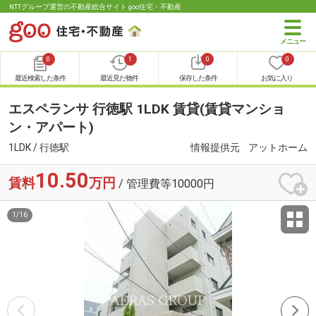
NTTグループ運営の不動産総合サイト goo住宅・不動産
0
1
0
0
最近検索した条件
最近見た物件
保存した条件
お気に入り
エスペランサ 行徳駅 1LDK 賃貸(賃貸マンショ
ン・アパート)
1LDK / 行徳駅
情報提供元
アットホーム
10.50
賃料
万円
/ 管理費等10000円
1
/
16