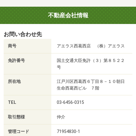
不動産会社情報
お問い合わせ先
商号
アエラス西葛西店 （株）アエラス
免許番号
国土交通大臣免許（３）第８５２２
号
所在地
江戸川区西葛西６丁目８－１０朝日
生命西葛西ビル ７階
TEL
03-6456-0315
取引態様
仲介
管理コード
71954830-1