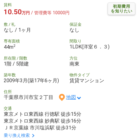
賃料
初期費用
10.50
を知りたい
/ 管理費等 10000円
万円
敷 / 礼
保証金
なし / 1ヶ月
なし
専有面積
間取り
2
1LDK(洋室６．３)
44m
所在階 / 階数
方位
1階 / 5階建
南東
築年数
物件タイプ
2009年3月(築17年6ヶ月)
賃貸マンション
住所
千葉県市川市宝２丁目
地図
交通
東京メトロ東西線 行徳駅 徒歩15分
東京メトロ東西線 妙典駅 徒歩16分
ＪＲ京葉線 市川塩浜駅 徒歩31分
乗り換え検索