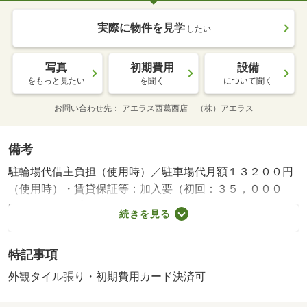
実際に物件を見学
したい
写真
初期費用
設備
をもっと見たい
を聞く
について聞く
お問い合わせ先
アエラス西葛西店 （株）アエラス
備考
駐輪場代借主負担（使用時）／駐車場代月額１３２００円
（使用時）・賃貸保証等：加入要（初回：３５，０００
円、月額保証委託料：賃料等総額の１％＋８００円）・鍵
続きを見る
交換代：あり１６，５００円～・オンラインで申込から契
約手続き、ＬＩＮＥでのご相談も可能です／当物件は初期
特記事項
費用分割払い可（クレジットカード決済も可）／お客様の
ご希望に合わせた方法（店頭、オンライン等）で物件をご
外観タイル張り・初期費用カード決済可
提案いたします・駐輪場：有/室内清掃費用 60500円