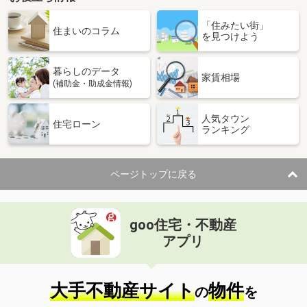
「住みたい街」
住まいのコラム
を見つけよう
暮らしのデータ
家賃相場
(補助金・助成金情報)
人気タウン
住宅ローン
ランキング
ページトップに戻る
goo住宅・不動産
アプリ
大手不動産サイト
物件
の
を