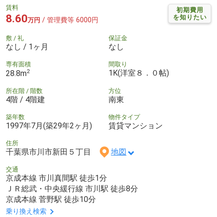
賃料
初期費用
8.60
を知りたい
/ 管理費等 6000円
万円
敷 / 礼
保証金
なし / 1ヶ月
なし
専有面積
間取り
2
1K(洋室８．０帖)
28.8m
所在階 / 階数
方位
4階 / 4階建
南東
築年数
物件タイプ
1997年7月(築29年2ヶ月)
賃貸マンション
住所
千葉県市川市新田５丁目
地図
交通
京成本線 市川真間駅 徒歩1分
ＪＲ総武・中央緩行線 市川駅 徒歩8分
京成本線 菅野駅 徒歩10分
乗り換え検索