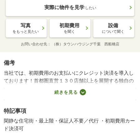
実際に物件を見学
したい
写真
初期費用
設備
をもっと見たい
を聞く
について聞く
お問い合わせ先
（株）タウンハウジング千葉 西船橋店
備考
当社では、初期費用のお支払いにクレジット決済を導入し
ております！首都圏直営１３０店舗以上を展開する独自の
ネットワークで、様々な条件でのお部屋探しに対応させて
続きを見る
頂きます。契約時ご来店頂かなくても契約可能！当社はＩ
Ｔ重説対応店舗です。・賃貸保証等：加入要（機関保証加
特記事項
入必須。 初回保証料：月額賃料等合計額×５０％、月額
保証料：月額賃料等×１．０％）・創業４５周年、首都圏
閑静な住宅街・最上階・保証人不要／代行 ・初期費用カー
で直営１３０店舗以上を展開するタウングループへお部屋
ド決済可
探しをお任せ下さい♪グループ会社に引越会社もございます