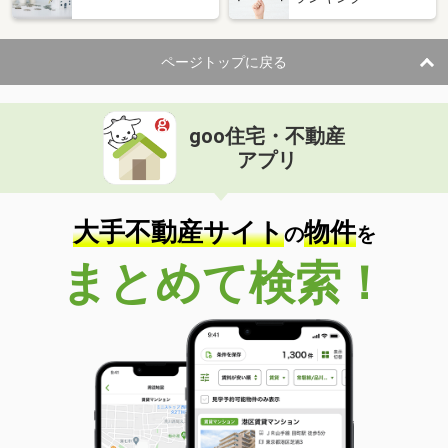
ページトップに戻る
goo住宅・不動産
アプリ
大手不動産サイト
物件
の
を
まとめて検索！