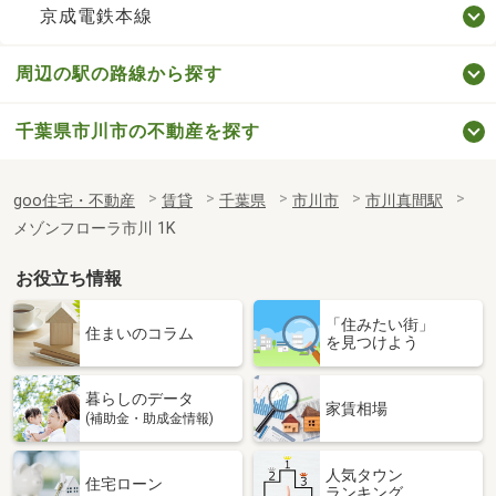
京成電鉄本線
周辺の駅の路線から探す
千葉県市川市の不動産を探す
goo住宅・不動産
賃貸
千葉県
市川市
市川真間駅
メゾンフローラ市川 1K
お役立ち情報
「住みたい街」
住まいのコラム
を見つけよう
暮らしのデータ
家賃相場
(補助金・助成金情報)
人気タウン
住宅ローン
ランキング