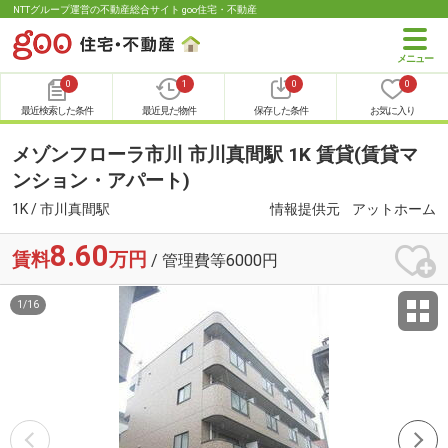
NTTグループ運営の不動産総合サイト goo住宅・不動産
0
1
0
0
最近検索した条件
最近見た物件
保存した条件
お気に入り
メゾンフローラ市川 市川真間駅 1K 賃貸(賃貸マ
ンション・アパート)
1K / 市川真間駅
情報提供元
アットホーム
8.60
賃料
万円
/ 管理費等6000円
1
/
16