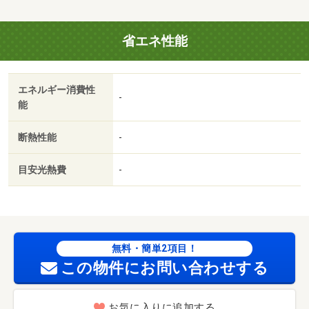
のでお部屋探しからお引越し会社の選定までワンストップ
で対応させて頂きます♪・駐輪場：有/室内清掃費用 49500
省エネ性能
円/町会費/2年 2400円
エネルギー消費性
-
能
断熱性能
-
目安光熱費
-
無料・簡単2項目！
この物件にお問い合わせする
お気に入りに追加する