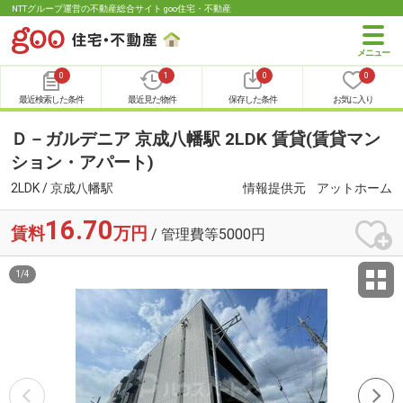
NTTグループ運営の不動産総合サイト goo住宅・不動産
0
1
0
0
最近検索した条件
最近見た物件
保存した条件
お気に入り
Ｄ－ガルデニア 京成八幡駅 2LDK 賃貸(賃貸マン
ション・アパート)
2LDK / 京成八幡駅
情報提供元
アットホーム
16.70
賃料
万円
/ 管理費等5000円
1
/
4