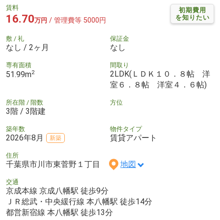
賃料
初期費用
16.70
を知りたい
/ 管理費等 5000円
万円
敷 / 礼
保証金
なし / 2ヶ月
なし
専有面積
間取り
2
2LDK(ＬＤＫ１０．８帖 洋
51.99m
室６．８帖 洋室４．６帖)
所在階 / 階数
方位
3階 / 3階建
築年数
物件タイプ
2026年8月
賃貸アパート
新築
住所
千葉県市川市東菅野１丁目
地図
交通
京成本線 京成八幡駅 徒歩9分
ＪＲ総武・中央緩行線 本八幡駅 徒歩14分
都営新宿線 本八幡駅 徒歩13分