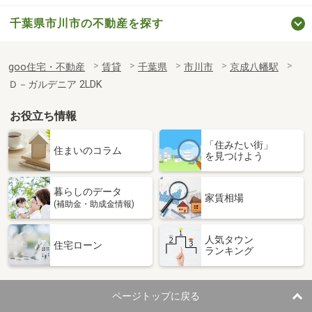
千葉県市川市の不動産を探す
goo住宅・不動産
賃貸
千葉県
市川市
京成八幡駅
Ｄ－ガルデニア 2LDK
お役立ち情報
「住みたい街」
住まいのコラム
を見つけよう
暮らしのデータ
家賃相場
(補助金・助成金情報)
人気タウン
住宅ローン
ランキング
ページトップに戻る