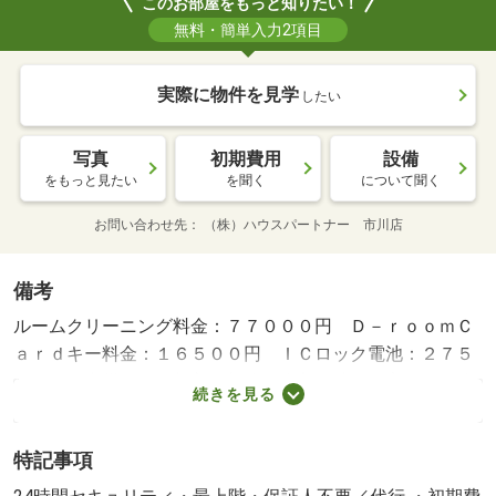
このお部屋をもっと知りたい！
無料・簡単入力2項目
実際に物件を見学
したい
写真
初期費用
設備
をもっと見たい
を聞く
について聞く
お問い合わせ先
（株）ハウスパートナー 市川店
備考
ルームクリーニング料金：７７０００円 Ｄ－ｒｏｏｍＣ
ａｒｄキー料金：１６５００円 ＩＣロック電池：２７５
０円 火災保険要加入 新築の為入居時期の変更の可能
続きを見る
性あり・賃貸保証等：加入要（機関保証加入必須。初回保
証料３５０００円、月額保証料賃料等総額の１％＋８００
特記事項
円／月（商品あり））・鍵交換代：あり１６，５００円
～・☆こちらの物件の初期費用・設備の詳細情報や、ご来