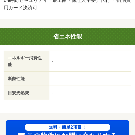
24時間セキュリティ・最上階・保証人不要／代行 ・初期費
店予約をお急ぎのお客様は０４７－７１１－１６７５まで
用カード決済可
お電話下さい。ご提案、内見手配、ご契約まで女性専任ス
タッフによるお部屋探しも実施しております☆・バイク置
場：有（５，５００円／月）・駐輪場：有/室内清掃費
省エネ性能
用 77000円/ＩＣロック電池（初回） 2750円
エネルギー消費性
-
能
断熱性能
-
目安光熱費
-
無料・簡単2項目！