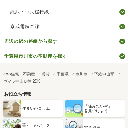
総武・中央緩行線
京成電鉄本線
周辺の駅の路線から探す
千葉県市川市の不動産を探す
goo住宅・不動産
賃貸
千葉県
市川市
下総中山駅
ヴィラ中山Ｂ棟 2DK
お役立ち情報
「住みたい街」
住まいのコラム
を見つけよう
暮らしのデータ
家賃相場