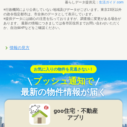
暮らしデータ提供元：
生活ガイド.com
※行政機関により公表していない地域及びデータがございます。東京23区以外
の政令指定都市は、市全体のデータとして表示しています。
※提供データには細心の注意を払っておりますが、調査後に変更がある場合が
あります。 最新の情報につきましては各市区役所までお問い合わせいただく
か、自治体HPなどをご確認ください。
情報の見方
お気に入りの物件を見逃さない！
プッシュ通知で
最新の物件情報が届く
goo住宅・不動産
アプリ