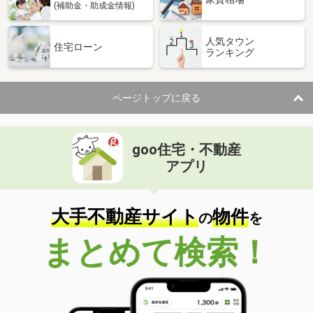
(補助金・助成金情報)
人気タウン
住宅ローン
ランキング
ページトップに戻る
goo住宅・不動産
アプリ
大手不動産サイト
物件
の
を
まとめて検索！