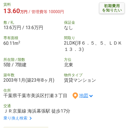
賃料
初期費用
13.60
を知りたい
/ 管理費等 10000円
万円
敷 / 礼
保証金
13.6万円 / 13.6万円
なし
専有面積
間取り
2
2LDK(洋６．５、５、ＬＤＫ
60.11m
１３．３)
所在階 / 階数
方位
5階 / 7階建
北東
築年数
物件タイプ
2003年1月(築23年8ヶ月)
賃貸マンション
住所
千葉県千葉市美浜区打瀬３丁目
地図
交通
ＪＲ京葉線 海浜幕張駅 徒歩17分
乗り換え検索