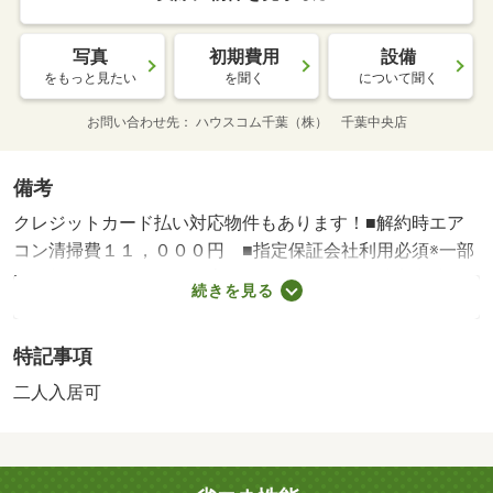
写真
初期費用
設備
をもっと見たい
を聞く
について聞く
お問い合わせ先
ハウスコム千葉（株） 千葉中央店
備考
クレジットカード払い対応物件もあります！■解約時エア
コン清掃費１１，０００円 ■指定保証会社利用必須※一部
法人契約除く・敷金積み増し１ヶ月分 ■解約時室内清掃
続きを見る
料借主実費負担 ■解約予告２ヶ月 ■楽器演奏相談 ■駐
車場・駐輪場等は管理外となります ■駐輪場：有料 室
特記事項
内清掃費用 ６３８００円・賃貸保証等：加入要（オリコ
フォレントインシュア 初回保証料：総賃料の５０％（最
二人入居可
低２万）、月額保証料：総賃料の１％）・鍵交換代：あり
３３，０００円～・収納はシューズボックス・クロゼット
など豊富なので、衣類や履き物の整理がしやすく便利で