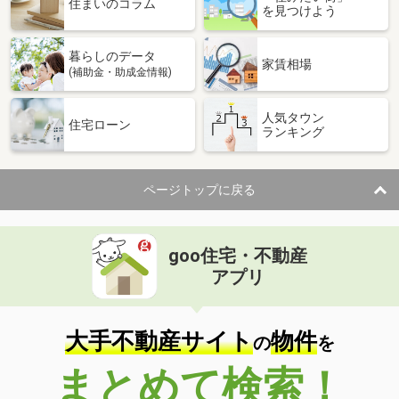
住まいのコラム
を見つけよう
暮らしのデータ
家賃相場
(補助金・助成金情報)
人気タウン
住宅ローン
ランキング
ページトップに戻る
goo住宅・不動産
アプリ
大手不動産サイト
物件
の
を
まとめて検索！