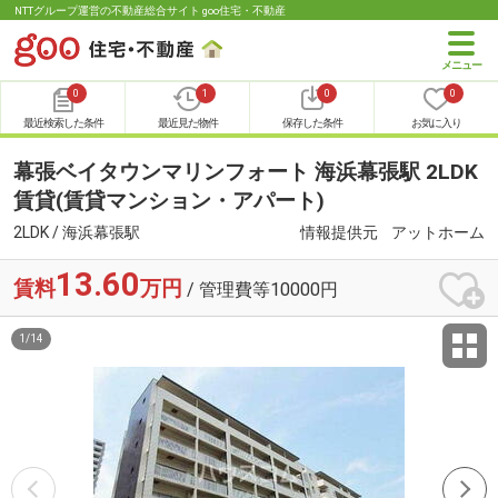
NTTグループ運営の不動産総合サイト goo住宅・不動産
0
1
0
0
最近検索した条件
最近見た物件
保存した条件
お気に入り
幕張ベイタウンマリンフォート 海浜幕張駅 2LDK
賃貸(賃貸マンション・アパート)
2LDK / 海浜幕張駅
情報提供元
アットホーム
13.60
賃料
万円
/ 管理費等10000円
1
/
14