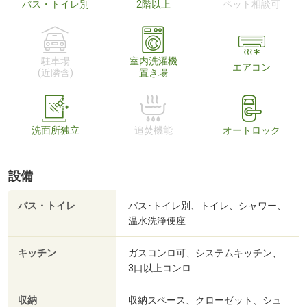
バス・トイレ別
2階以上
ペット相談可
駐車場
室内洗濯機
エアコン
(近隣含)
置き場
洗面所独立
追焚機能
オートロック
設備
バス・トイレ
バス･トイレ別、トイレ、シャワー、
温水洗浄便座
キッチン
ガスコンロ可、システムキッチン、
3口以上コンロ
収納
収納スペース、クローゼット、シュ