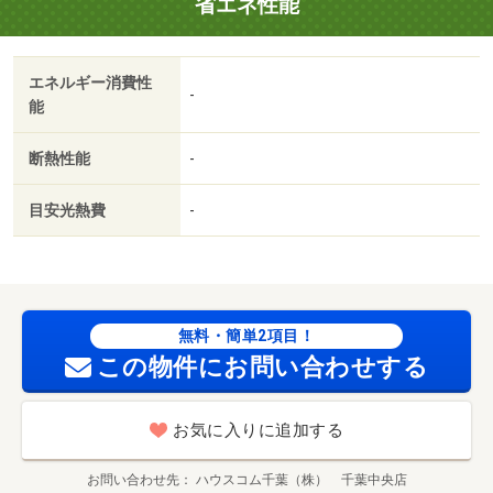
省エネ性能
す。お風呂が好きな方にはうれしい追い焚き機能付き。素
敵な生活はゆとりある間取りの２ＬＤＫ物件で。・バイク
置場：なし/鍵交換代 44000円
エネルギー消費性
-
能
断熱性能
-
目安光熱費
-
無料・簡単2項目！
この物件にお問い合わせする
お気に入りに追加する
お問い合わせ先
ハウスコム千葉（株） 千葉中央店