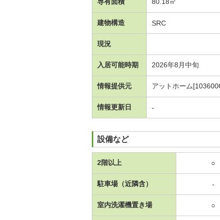
専有面積
80.18㎡
建物構造
SRC
現況
入居可能時期
2026年8月中旬
情報提供元
アットホーム[1036006
情報更新日
-
設備など
2階以上
○
駐車場（近隣含）
-
室内洗濯機置き場
○