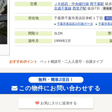
交通
ＪＲ総武・中央緩行線
西千葉駅
徒歩
京成千葉線
西登戸駅
徒歩7分
乗換案
所在地
千葉県千葉市美浜区幸町１丁目
周辺
千葉市美浜区の行政データ
千葉市美
間取り
3LDK
専
築年月
1999年2月
おすすめポイント
ペット相談可・二人入居可・分譲タイプ
無料・簡単2項目！
この物件にお問い合わせする
お気に入りに追加する