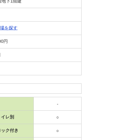
4階地下1階建
場を探す
00円
日
-
トイレ別
○
ロック付き
○