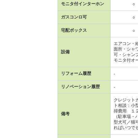
モニタ付インターホン
○
ガスコンロ可
○
宅配ボックス
○
エアコン・
面所・シャ
設備
可・シャン
モニタ付オ
リフォーム履歴
-
リノベーション履歴
-
クレジット
ト相談：小
掃費用 １
備考
（駐車場・
型犬可／猫
ればいつで