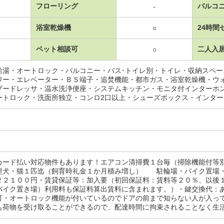
フローリング
バルコ
-
浴室乾燥機
24時間
○
ペット相談可
二人入
○
給湯・オートロック・バルコニー・バス･トイレ別・トイレ・収納スペ
ワー・エレベーター・ＢＳ端子・追焚機能・都市ガス・浴室乾燥機・ウ
プードレッサ・温水洗浄便座・システムキッチン・モニタ付インターホ
ートロック・洗面所独立・コンロ2口以上・シューズボックス・インタ
カード払い対応物件もあります！エアコン清掃費１台毎（掃除機能付
型犬・猫１匹迄（飼育時礼金１か月積み増し） 駐輪場・バイク置場
２２１００円・賃貸保証等：加入要（初回保証料：賃料等２０％、以後
バイク置き場）利用料も保証料算出賃料に含まれます。）・鍵交換代：
可・オートロック機能が付いているのでドアの前まで知らない人が入っ
も荷物を受け取ることができるので、配達時間に拘束されることなく生