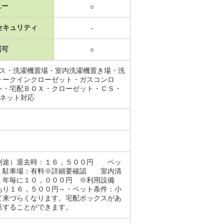
ニー
○
セキュリティ
-
居可
○
ース・洗濯機置場・室内洗濯機置き場・洗
ォークインクローゼット・ガスコンロ
ン・宅配ＢＯＸ・クローゼット・ＣＳ・
ーネット対応
等別途）退去時：１６，５００円 ペッ
・駐車場：有料※詳細要確認 室内清
１年毎に１０，０００円 ※利用設備
あり１６，５００円～・ペット条件：小
て来づらくなります。宅配ボックスがあ
活することができます。