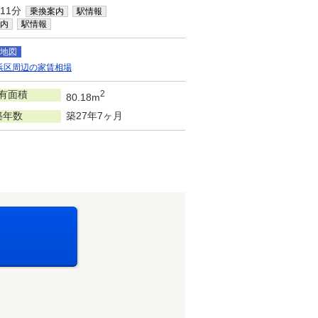
11分
乗換案内
駅情報
内
駅情報
地図
浜区周辺の家賃相場
有面積
2
80.18m
築年数
築27年7ヶ月