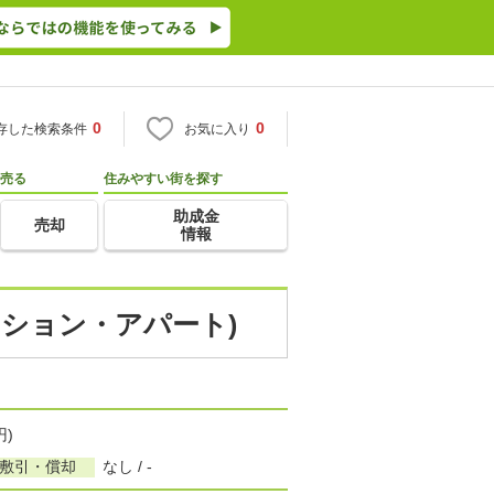
0
0
存した検索条件
お気に入り
売る
住みやすい街を探す
助成金
売却
情報
ンション・アパート)
円)
/敷引・償却
なし / -