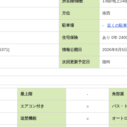
所在階/階数
13階/地上1
方位
南西
駐車場
-
近くの駐車
住宅保険
あり 0年 240
371]
情報公開日
2026年8月5
次回更新予定日
随時
最上階
角部屋
-
エアコン付き
バス・
○
追焚機能
オート
○