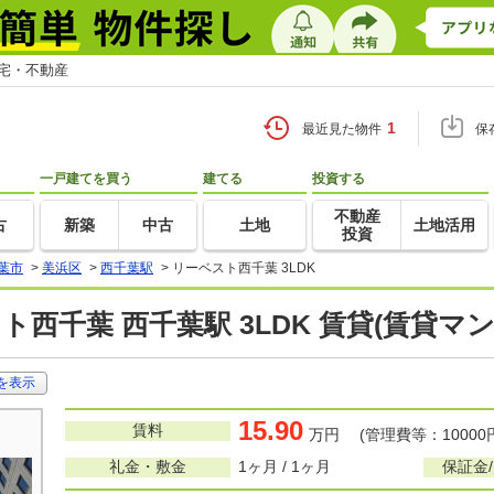
住宅・不動産
1
最近見た物件
保
一戸建てを買う
建てる
投資する
不動産
古
新築
中古
土地
土地活用
投資
葉市
>
美浜区
>
西千葉駅
>
リーベスト西千葉 3LDK
ト西千葉 西千葉駅 3LDK 賃貸(賃貸マ
を表示
15.90
賃料
万円 (管理費等：10000
礼金・敷金
1ヶ月 / 1ヶ月
保証金