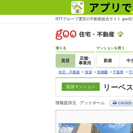
NTTグループ運営の不動産総合サイト goo
借りる
マンションを買う
店舗･
賃貸
新築
中
事業用
住宅・不動産
>
賃貸
>
首都圏
>
千葉県
>
千
リーベス
賃貸マンション
情報提供元
アットホーム
印刷画面