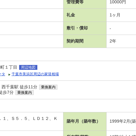
管理費等
10000円
礼金
1ヶ月
敷引・償却
-
契約期間
2年
幸町１丁目
周辺地図
ータ
千葉市美浜区周辺の家賃相場
西千葉駅 徒歩11分
乗換案内
徒歩7分
乗換案内
８．１、Ｓ５．５、ＬＤ１２、Ｋ
築年月（築年数）
1999年2月(