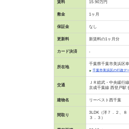
賃料
15.90万円
敷金
1ヶ月
保証金
なし
更新料
新賃料の1ヶ月分
カード決済
-
千葉県千葉市美浜区
所在地
千葉市美浜区の行政デ
ＪＲ総武・中央緩行線 
交通
京成千葉線 西登戸駅 
建物名
リーベスト西千葉
3LDK（洋７．２、
間取り
３．３）