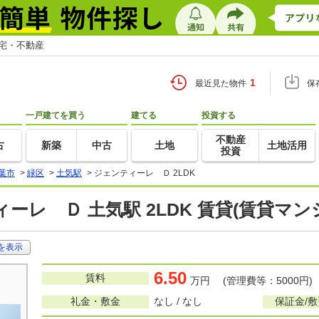
住宅・不動産
1
最近見た物件
保
一戸建てを買う
建てる
投資する
不動産
古
新築
中古
土地
土地活用
投資
葉市
>
緑区
>
土気駅
>
ジェンティーレ Ｄ 2LDK
ーレ Ｄ 土気駅 2LDK 賃貸(賃貸マ
を表示
6.50
賃料
万円 (管理費等：5000円)
礼金・敷金
なし / なし
保証金/