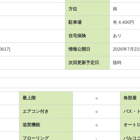
方位
南
駐車場
有 4,400円
住宅保険
あり
617]
情報公開日
2026年7月2
次回更新予定日
随時
最上階
角部屋
○
エアコン付き
バス・
○
追焚機能
オート
○
フローリング
バルコ
-