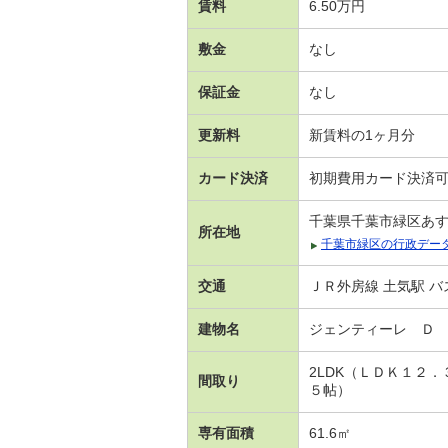
賃料
6.50万円
敷金
なし
保証金
なし
更新料
新賃料の1ヶ月分
カード決済
初期費用カード決済
千葉県千葉市緑区あ
所在地
千葉市緑区の行政デー
交通
ＪＲ外房線 土気駅 バ
建物名
ジェンティーレ Ｄ
2LDK（ＬＤＫ１２
間取り
５帖）
専有面積
61.6㎡