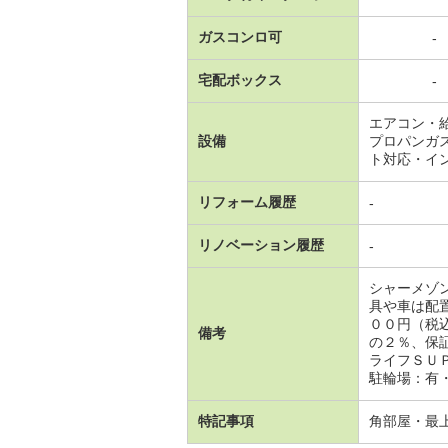
ガスコンロ可
-
宅配ボックス
-
エアコン・
設備
プロパンガ
ト対応・イ
リフォーム履歴
-
リノベーション履歴
-
シャーメゾ
具や車は配
００円（税
備考
の２％、保
ライフＳＵ
駐輪場：有・
特記事項
角部屋・最