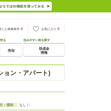
0
0
存した検索条件
お気に入り
売る
住みやすい街を探す
助成金
売却
情報
ンション・アパート)
敷引・償却
なし / -