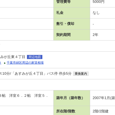
管理費等
5000円
礼金
なし
敷引・償却
-
契約期間
2年
可
すみが丘東４丁目
周辺地図
タ
千葉市緑区周辺の家賃相場
ス10分/「あすみが丘４丁目」バス停 停歩5分
乗換案内
．３帖 洋室６．２帖 洋室５．
築年月（築年数）
2007年1月(
所在階/階数
2階/2階建