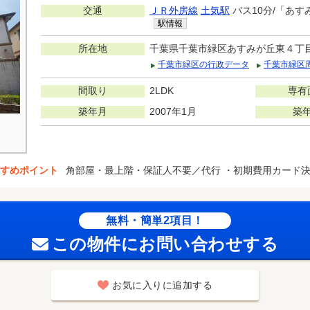
交通
ＪＲ外房線
土気駅
バス10分/「あす
駅情報
所在地
千葉県千葉市緑区あすみが丘東４丁
千葉市緑区の行政データ
千葉市緑区
間取り
2LDK
専有
築年月
2007年1月
築
すめポイント
角部屋・最上階・保証人不要／代行 ・初期費用カード
無料・簡単2項目！
この物件にお問い合わせする
お気に入りに追加する