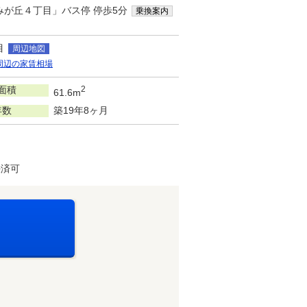
みが丘４丁目」バス停 停歩5分
乗換案内
目
周辺地図
周辺の家賃相場
面積
2
61.6m
年数
築19年8ヶ月
決済可