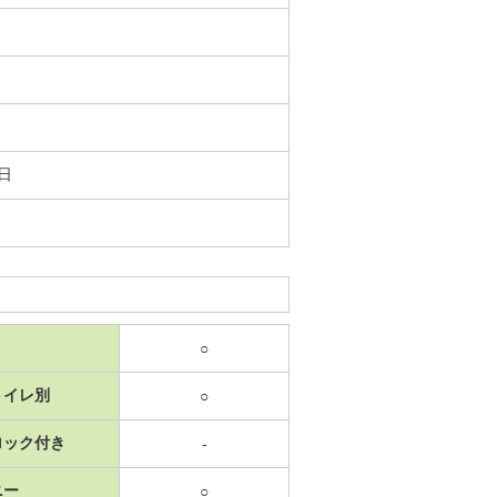
2日
○
トイレ別
○
ロック付き
-
ニー
○