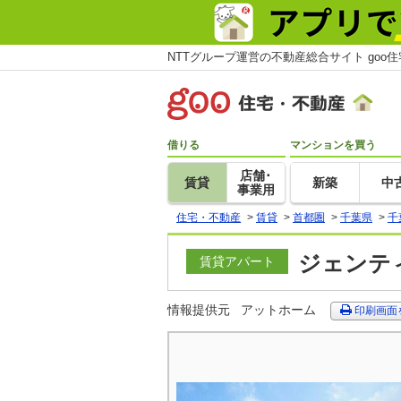
NTTグループ運営の不動産総合サイト goo
借りる
マンションを買う
店舗･
賃貸
新築
中
事業用
住宅・不動産
>
賃貸
>
首都圏
>
千葉県
>
千
ジェンティ
賃貸アパート
情報提供元
アットホーム
印刷画面