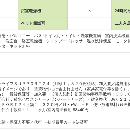
浴室乾燥機
24時間
○
ペット相談可
二人入
-
給湯・バルコニー・バス･トイレ別・トイレ・洗濯機置場・室内洗濯機
ス・洗面台・浴室乾燥機・シャンプードレッサ・温水洗浄便座・モニタ
ンターネット無料
ンライフＳＵＰＰＯＲＴ２４（月額１，３２０円税込）加入要／諸費用
置イメージであり、賃貸物件には含まれません（家具家電付等を除く）
込）・賃貸保証等：加入要（【個人契約】初回契約事務手数料：３３，
証会社：積水ハウスシャーメゾンパートナーズ）・鍵交換代：あり２１
ＰＰＯＲＴ２４月額１，３２０円／月・●Ｗｉ－Ｆｉ使い放題無料♪録画
仲介手数料：１．１ヶ月/室内清掃費用 88440円
上階・保証人不要／代行 ・初期費用カード決済可