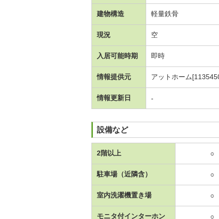
建物構造
軽量鉄骨
現況
空
入居可能時期
即時
情報提供元
アットホーム[1135450
情報更新日
-
設備など
2階以上
○
駐車場（近隣含）
○
室内洗濯機置き場
○
モニタ付インターホン
○