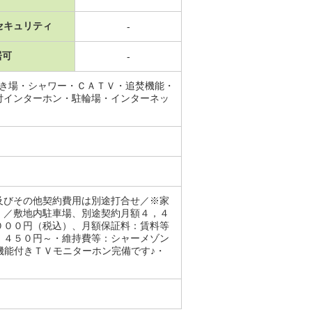
セキュリティ
-
居可
-
置き場・シャワー・ＣＡＴＶ・追焚機能・
付インターホン・駐輪場・インターネッ
及びその他契約費用は別途打合せ／※家
。／敷地内駐車場、別途契約月額４，４
０００円（税込）、月額保証料：賃料等
，４５０円～・維持費等：シャーメゾン
機能付きＴＶモニターホン完備です♪・