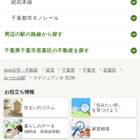
総武本線
千葉都市モノレール
周辺の駅の路線から探す
千葉県千葉市若葉区の不動産を探す
goo住宅・不動産
賃貸
千葉県
千葉市
若葉区
みつわ台駅
ステジュアンＢ 2LDK
お役立ち情報
「住みたい街」
住まいのコラム
を見つけよう
暮らしのデータ
家賃相場
(補助金・助成金情報)