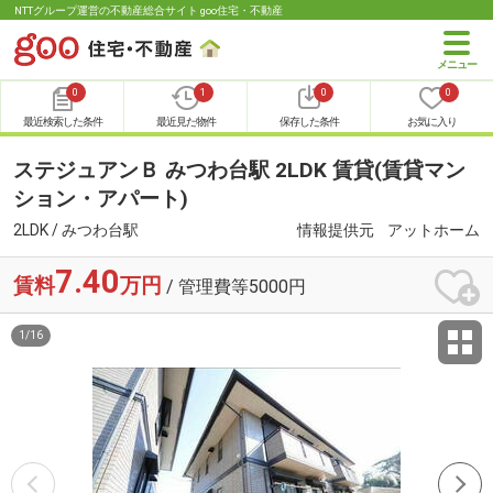
NTTグループ運営の不動産総合サイト goo住宅・不動産
0
1
0
0
最近検索した条件
最近見た物件
保存した条件
お気に入り
ステジュアンＢ みつわ台駅 2LDK 賃貸(賃貸マン
ション・アパート)
2LDK / みつわ台駅
情報提供元
アットホーム
7.40
賃料
万円
/ 管理費等5000円
1
/
16