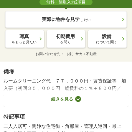
無料・簡単入力2項目
実際に物件を見学
したい
写真
初期費用
設備
をもっと見たい
を聞く
について聞く
お問い合わせ先
（株）サカエ不動産
備考
ルームクリーニング代 ７７，０００円・賃貸保証等：加
入要（初回３５，０００円 総賃料の１％＋８００円／
月）・管理形態／管理員の勤務形態：巡回・インターネッ
続きを見る
トが無料でご利用いただけます。都市ガス仕様がうれしい
ですね。人気の２階角部屋！都賀駅・千葉市若葉区でのお
特記事項
部屋探しは、地元都賀にて昭和４８年創業の「サカエ不動
産」にお任せください。・バイク置場：なし・駐輪場：有
二人入居可・閑静な住宅街・角部屋・管理人巡回・最上