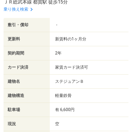
ＪＲ総武本線 都賀駅 徒歩15分
乗り換え検索
敷引・償却
-
更新料
新賃料の1ヶ月分
契約期間
2年
カード決済
家賃カード決済可
建物名
ステジュアンＢ
建物構造
軽量鉄骨
駐車場
有 6,600円
現況
空