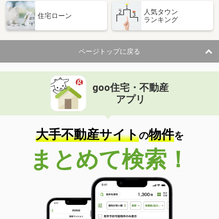
人気タウン
住宅ローン
ランキング
ページトップに戻る
goo住宅・不動産
アプリ
大手不動産サイト
物件
の
を
まとめて検索！