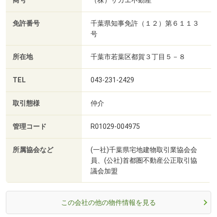
商号
（株）サカエ不動産
免許番号
千葉県知事免許（１２）第６１１３
号
所在地
千葉市若葉区都賀３丁目５－８
TEL
043-231-2429
取引態様
仲介
管理コード
R01029-004975
所属協会など
(一社)千葉県宅地建物取引業協会会
員、(公社)首都圏不動産公正取引協
議会加盟
この会社の他の物件情報を見る