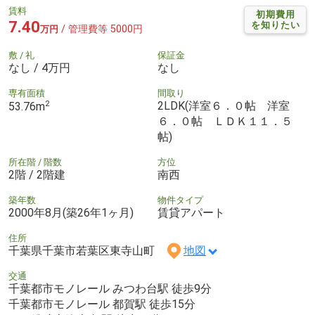
賃料
初期費用
7.40
を知りたい
/ 管理費等 5000円
万円
敷 / 礼
保証金
なし / 4万円
なし
専有面積
間取り
2
2LDK(洋室６．０帖 洋室
53.76m
６．０帖 ＬＤＫ１１．５
帖)
所在階 / 階数
方位
2階 / 2階建
南西
築年数
物件タイプ
2000年8月(築26年1ヶ月)
賃貸アパート
住所
千葉県千葉市若葉区東寺山町
地図
交通
千葉都市モノレール みつわ台駅 徒歩9分
千葉都市モノレール 都賀駅 徒歩15分