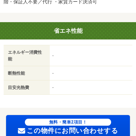
（無料）
階・保証人不要／代行 ・家賃カード決済可
省エネ性能
エネルギー消費性
-
能
断熱性能
-
目安光熱費
-
無料・簡単2項目！
この物件にお問い合わせする