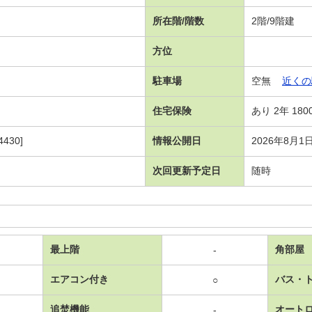
所在階/階数
2階/9階建
方位
駐車場
空無
近くの
住宅保険
あり 2年 180
430]
情報公開日
2026年8月1
次回更新予定日
随時
最上階
角部屋
-
エアコン付き
バス・
○
追焚機能
オート
-