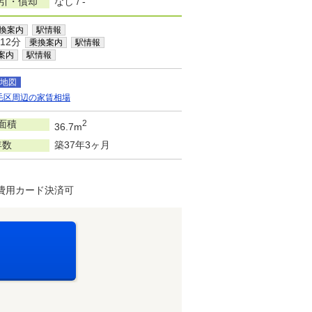
敷引・償却
なし / -
換案内
駅情報
12分
乗換案内
駅情報
案内
駅情報
地図
毛区周辺の家賃相場
面積
2
36.7m
年数
築37年3ヶ月
費用カード決済可