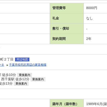
管理費等
8000円
礼金
なし
敷引・償却
-
契約期間
2年
可
緑町２丁目
周辺地図
ータ
千葉市稲毛区周辺の家賃相場
 徒歩10分
乗換案内
西千葉駅 徒歩12分
乗換案内
徒歩13分
乗換案内
築年月（築年数）
1989年6月(