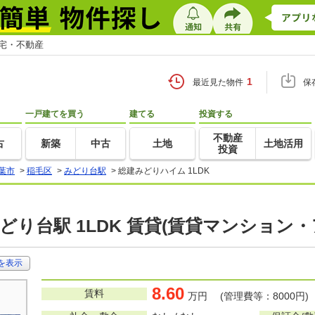
住宅・不動産
1
最近見た物件
保
一戸建てを買う
建てる
投資する
不動産
古
新築
中古
土地
土地活用
投資
葉市
>
稲毛区
>
みどり台駅
>
総建みどりハイム 1LDK
どり台駅 1LDK 賃貸(賃貸マンション・
を表示
8.60
賃料
万円 (管理費等：8000円)