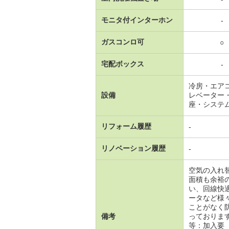
モニタ付インターホン
-
ガスコンロ可
○
宅配ボックス
-
冷房・エア
設備
レベーター
座・システ
リフォーム履歴
-
リノベーション履歴
-
空気の入れ
面積も余裕
い、回線快
ータなど様
ことがなく
備考
っておりま
等：加入要