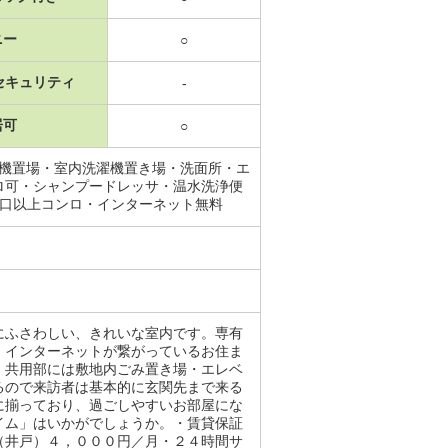
ニー
○
セキュリティ
-
居可
○
濯機置場・室内洗濯機置き場・洗面所・エ
ロ可・シャンプードレッサ・温水洗浄便
3口以上コンロ・インターネット無料
にふさわしい、きれいな室内です。専有
。インターネットが繋がっているお住ま
。共用部には敷地内ごみ置き場・エレベ
るので来訪者は基本的に玄関先まで来る
に揃っており、過ごしやすいお部屋にな
イム」はいかがでしょうか。・賃貸保証
（井戸）４，０００円／月・２４時間サ