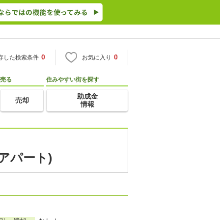
0
0
存した検索条件
お気に入り
売る
住みやすい街を探す
助成金
売却
情報
アパート)