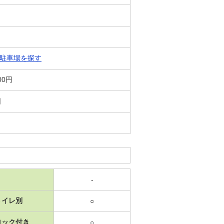
駐車場を探す
00円
日
-
トイレ別
○
ロック付き
○