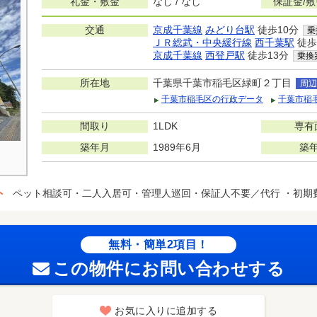
礼金・敷金
なし / なし
保証金/
交通
京成千葉線
みどり台駅
徒歩10分
乗
ＪＲ総武・中央緩行線
西千葉駅
徒歩
京成千葉線
西登戸駅
徒歩13分
乗換
所在地
千葉県千葉市稲毛区緑町２丁目
周辺
千葉市稲毛区の行政データ
千葉市稲
間取り
1LDK
専有
築年月
1989年6月
築
ト
ペット相談可・二人入居可・管理人巡回・保証人不要／代行 ・初期
無料・簡単2項目！
この物件にお問い合わせする
お気に入りに追加する