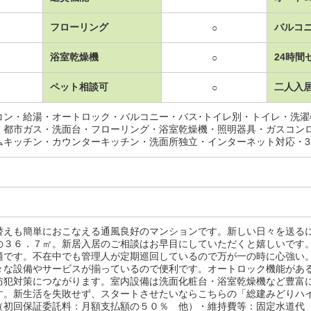
フローリング
バルコ
○
浴室乾燥機
24時間
○
ペット相談可
二人入
○
コン・給湯・オートロック・バルコニー・バス･トイレ別・トイレ・洗
・都市ガス・洗面台・フローリング・浴室乾燥機・照明器具・ガスコン
ムキッチン・カウンターキッチン・洗面所独立・インターネット対応・
替えも簡単におこなえる通風良好のマンションです。新しい日々を送る
の３６．７㎡。新居入居のご相談はお早目にしていただくと嬉しいです
適です。不在中でも管理人が定期巡回しているので万が一の時に心強い
々な設備やサービスが揃っているので便利です。オートロック機能があ
防犯対策につながります。室内設備は洗面化粧台・浴室乾燥機など豊富
す。新生活を失敗せず、スタートさせたいならこちらの「総建みどりハ
（初回保証委託料：月額支払額の５０％ 他）・維持費等：固定水道代