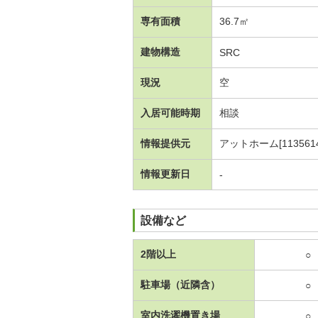
専有面積
36.7㎡
建物構造
SRC
現況
空
入居可能時期
相談
情報提供元
アットホーム[1135614
情報更新日
-
設備など
2階以上
○
駐車場（近隣含）
○
室内洗濯機置き場
○