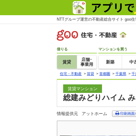
NTTグループ運営の不動産総合サイト goo
借りる
マンションを買う
店舗･
賃貸
新築
中
事業用
住宅・不動産
>
賃貸
>
首都圏
>
千葉県
>
千
賃貸マンション
総建みどりハイム み
情報提供元
アットホーム
印刷画面