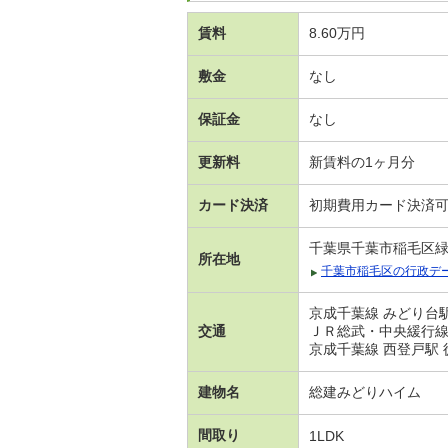
賃料
8.60万円
敷金
なし
保証金
なし
更新料
新賃料の1ヶ月分
カード決済
初期費用カード決済
千葉県千葉市稲毛区
所在地
千葉市稲毛区の行政デ
京成千葉線 みどり台駅
交通
ＪＲ総武・中央緩行線 
京成千葉線 西登戸駅 
建物名
総建みどりハイム
間取り
1LDK