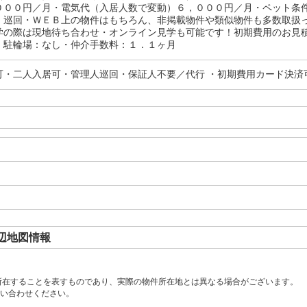
０００円／月・電気代（入居人数で変動）６，０００円／月・ペット条
：巡回・ＷＥＢ上の物件はもちろん、非掲載物件や類似物件も多数取扱
学の際は現地待ち合わせ・オンライン見学も可能です！初期費用のお見
・駐輪場：なし・仲介手数料：１．１ヶ月
可・二人入居可・管理人巡回・保証人不要／代行 ・初期費用カード決済
辺地図情報
所在することを表すものであり、実際の物件所在地とは異なる場合がございます。
い合わせください。