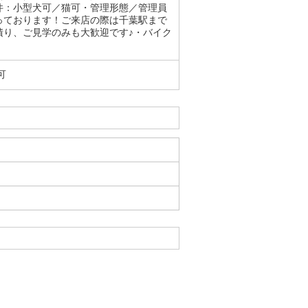
件：小型犬可／猫可・管理形態／管理員
っております！ご来店の際は千葉駅まで
積り、ご見学のみも大歓迎です♪・バイク
可