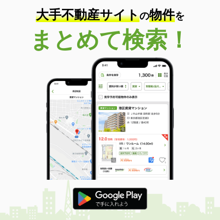
大手不動産サイト
物件
の
を
まとめて検索！