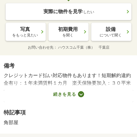
実際に物件を見学
したい
写真
初期費用
設備
をもっと見たい
を聞く
について聞く
お問い合わせ先
ハウスコム千葉（株） 千葉店
備考
クレジットカード払い対応物件もあります！短期解約違約
金有り：１年未満賃料１カ月 楽天保険要加入：３０平米
未満７００円／月 ３０平米以上８５０円／月 室内
続きを見る
清掃費用 ７１５００円・賃貸保証等：加入要（ジェイリ
ース ジェイリース：初回保証料月額賃料の５０％、年間
特記事項
保証料１００００円／年、引落手数料５５０円／月）・鍵
交換代：あり２８，６００円～・維持費等：保険料相当額
角部屋
８５０円／月/エアコン洗浄費用 19800円