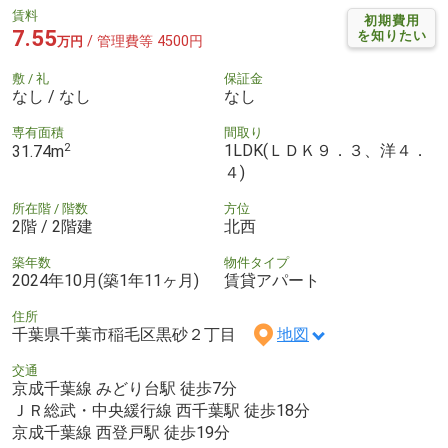
賃料
初期費用
7.55
を知りたい
/ 管理費等 4500円
万円
敷 / 礼
保証金
なし / なし
なし
専有面積
間取り
2
1LDK(ＬＤＫ９．３、洋４．
31.74m
４)
所在階 / 階数
方位
2階 / 2階建
北西
築年数
物件タイプ
2024年10月(築1年11ヶ月)
賃貸アパート
住所
千葉県千葉市稲毛区黒砂２丁目
地図
交通
京成千葉線 みどり台駅 徒歩7分
ＪＲ総武・中央緩行線 西千葉駅 徒歩18分
京成千葉線 西登戸駅 徒歩19分