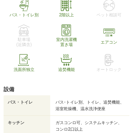
バス・トイレ別
2階以上
ペット相談可
駐車場
室内洗濯機
エアコン
(近隣含)
置き場
洗面所独立
追焚機能
オートロック
設備
バス・トイレ
バス･トイレ別、トイレ、追焚機能、
浴室乾燥機、温水洗浄便座
キッチン
ガスコンロ可、システムキッチン、
コンロ2口以上