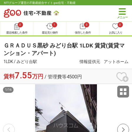
NTTグループ運営の不動産総合サイト goo住宅・不動産
0
1
0
0
最近検索した条件
最近見た物件
保存した条件
お気に入り
ＧＲＡＤＵＳ黒砂 みどり台駅 1LDK 賃貸(賃貸マ
ンション・アパート)
1LDK / みどり台駅
情報提供元
アットホーム
7.55
賃料
万円
/ 管理費等4500円
1
/
16