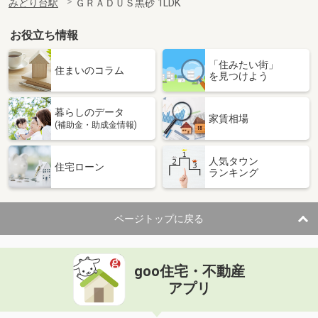
みどり台駅
ＧＲＡＤＵＳ黒砂 1LDK
お役立ち情報
「住みたい街」
住まいのコラム
を見つけよう
暮らしのデータ
家賃相場
(補助金・助成金情報)
人気タウン
住宅ローン
ランキング
ページトップに戻る
goo住宅・不動産
アプリ