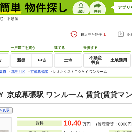
住宅・不動産
1
最近見た物件
保
一戸建てを買う
建てる
投資する
不動産
古
新築
中古
土地
土地活用
投資
葉市
>
花見川区
>
京成幕張駅
>
レオネクストＴＯＭＹ ワンルーム
 京成幕張駅 ワンルーム 賃貸(賃貸マ
を表示
10.40
賃料
万円 (管理費等：6000円