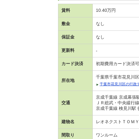
賃料
10.40万円
敷金
なし
保証金
なし
更新料
-
カード決済
初期費用カード決済
千葉県千葉市花見川
所在地
千葉市花見川区の行政
京成千葉線 京成幕張駅
交通
ＪＲ総武・中央緩行線 
京成千葉線 検見川駅 
建物名
レオネクストＴＯＭ
間取り
ワンルーム