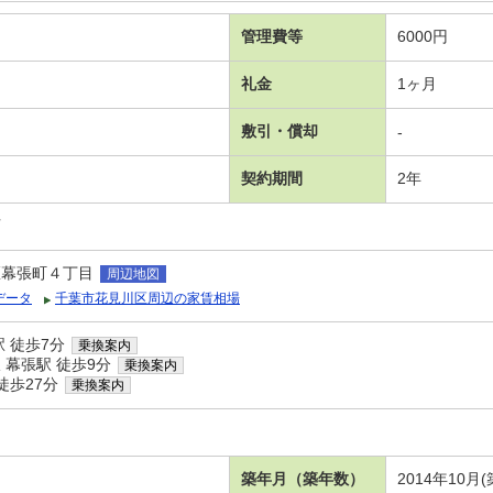
管理費等
6000円
礼金
1ヶ月
敷引・償却
-
契約期間
2年
可
区幕張町４丁目
周辺地図
データ
千葉市花見川区周辺の家賃相場
 徒歩7分
乗換案内
幕張駅 徒歩9分
乗換案内
徒歩27分
乗換案内
Ｙ
築年月（築年数）
2014年10月(