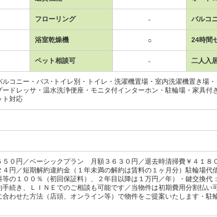
フローリング
バルコ
-
浴室乾燥機
24時間
○
ペット相談可
二人入
-
バルコニー・バス･トイレ別・トイレ・洗濯機置場・室内洗濯機置き場
プードレッサ・温水洗浄便座・モニタ付インターホン・駐輪場・家具付
ット対応
５５０円／ベーシックプラン 月額３６３０円／退去時清掃費￥４１８
２４円／短期解約違約金（１年未満の解約は賃料の１ヶ月分）駐輪場代
料等の１００％（初回保証料）、２年目以降は１万円／年）・鍵交換代
約手続き、ＬＩＮＥでのご相談も可能です／当物件は初期費用分割払い
合わせた方法（店頭、オンライン等）で物件をご提案いたします・駐輪場：