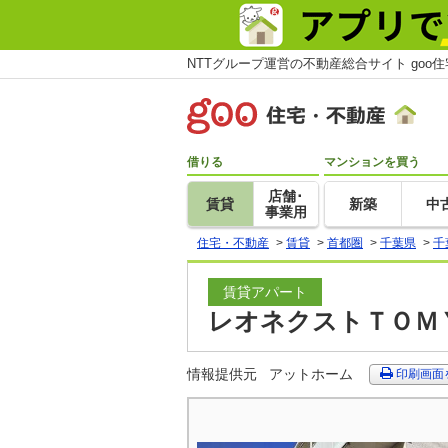
NTTグループ運営の不動産総合サイト goo
借りる
マンションを買う
店舗･
賃貸
新築
中
事業用
住宅・不動産
>
賃貸
>
首都圏
>
千葉県
>
千
賃貸アパート
レオネクストＴＯＭＹ
情報提供元
アットホーム
印刷画面