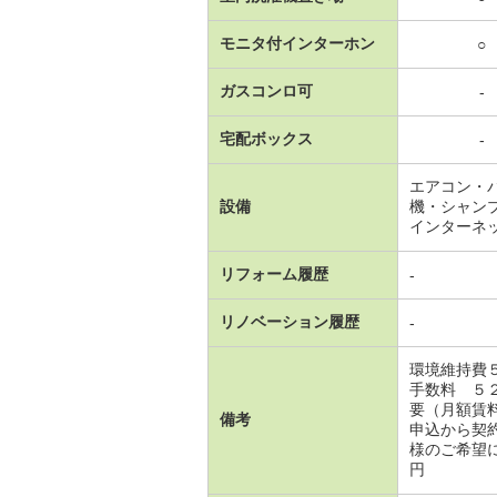
モニタ付インターホン
○
ガスコンロ可
-
宅配ボックス
-
エアコン・
設備
機・シャン
インターネ
リフォーム履歴
-
リノベーション履歴
-
環境維持費
手数料 ５
要（月額賃
備考
申込から契
様のご希望に
円