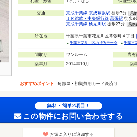
礼金・敷金
1ヶ月 / なし
保証金/
交通
京成千葉線
京成幕張駅
徒歩7分
乗
ＪＲ総武・中央緩行線
幕張駅
徒歩9
京成千葉線
検見川駅
徒歩27分
乗換
所在地
千葉県千葉市花見川区幕張町４丁目
千葉市花見川区の行政データ
千葉市
間取り
ワンルーム
専有
築年月
2014年10月
築
おすすめポイント
角部屋・初期費用カード決済可
無料・簡単2項目！
この物件にお問い合わせする
お気に入りに追加する