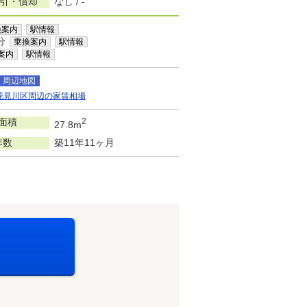
敷引・償却
なし / -
換案内
駅情報
分
乗換案内
駅情報
案内
駅情報
周辺地図
花見川区周辺の家賃相場
面積
2
27.8m
年数
築11年11ヶ月