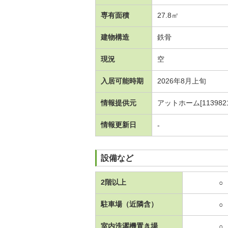
専有面積
27.8㎡
建物構造
鉄骨
現況
空
入居可能時期
2026年8月上旬
情報提供元
アットホーム[1139821
情報更新日
-
設備など
2階以上
○
駐車場（近隣含）
○
室内洗濯機置き場
○