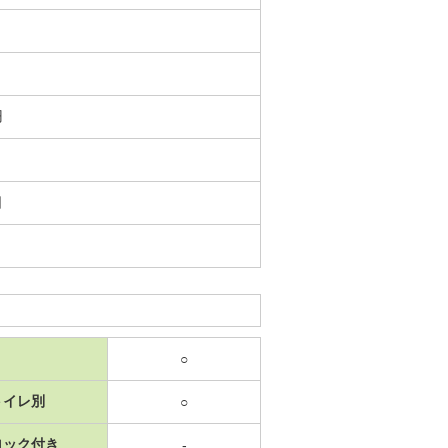
円
日
○
トイレ別
○
ロック付き
-