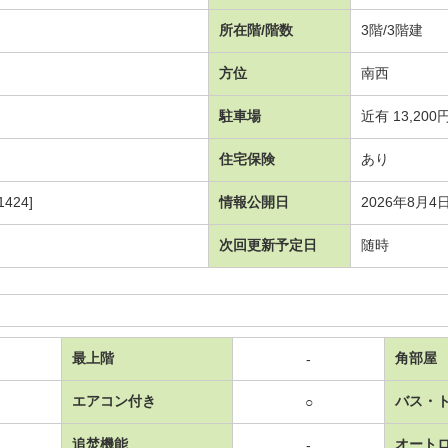
所在階/階数
3階/3階建
方位
南西
駐車場
近有 13,200
住宅保険
あり
424]
情報公開日
2026年8月4
次回更新予定日
随時
最上階
角部屋
-
エアコン付き
バス・
○
追焚機能
オート
-