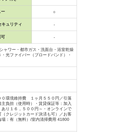
ニー
○
セキュリティ
-
居可
-
・シャワー・都市ガス・洗面台・浴室乾燥
き・光ファイバー（ブロードバンド）・
００環境維持費 １ヶ月５５０円／引落
借主負担（使用時）・賃貸保証等：加入
：あり１６，５００円～・オンラインで
可（クレジットカード決済も可）／お客
有（無料）/室内清掃費用 41800