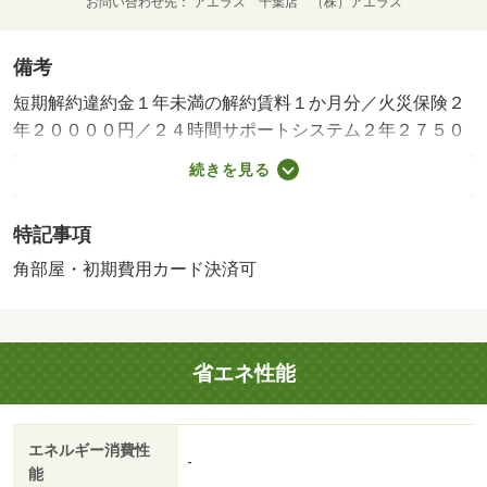
お問い合わせ先
アエラス 千葉店 （株）アエラス
備考
短期解約違約金１年未満の解約賃料１か月分／火災保険２
年２００００円／２４時間サポートシステム２年２７５０
０円・賃貸保証等：加入要（初回：月額総賃料の５０％、
続きを見る
年間保証料：１５，０００円、年、月間保証料：８８０円
／月（振替手数料込み））・鍵交換代：あり２７，５００
特記事項
円～・オンラインで申込から契約手続き、ＬＩＮＥでのご
相談も可能です／当物件は初期費用分割払い可（クレジッ
角部屋・初期費用カード決済可
トカード決済も可）／お客様のご希望に合わせた方法（店
頭、オンライン等）で物件をご提案いたします/室内清掃費
用 44000円
省エネ性能
エネルギー消費性
-
能