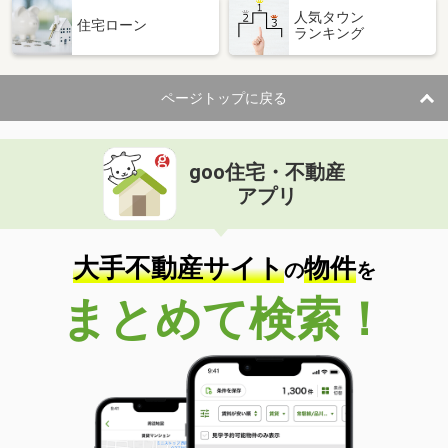
人気タウン
住宅ローン
ランキング
ページトップに戻る
goo住宅・不動産
アプリ
大手不動産サイト
物件
の
を
まとめて検索！