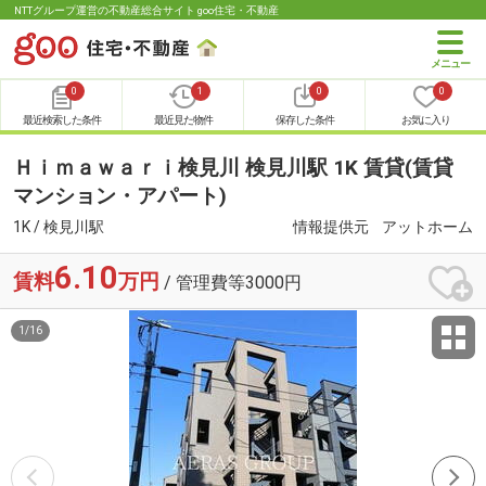
NTTグループ運営の不動産総合サイト goo住宅・不動産
0
1
0
0
最近検索した条件
最近見た物件
保存した条件
お気に入り
Ｈｉｍａｗａｒｉ検見川 検見川駅 1K 賃貸(賃貸
マンション・アパート)
1K / 検見川駅
情報提供元
アットホーム
6.10
賃料
万円
/ 管理費等3000円
1
/
16