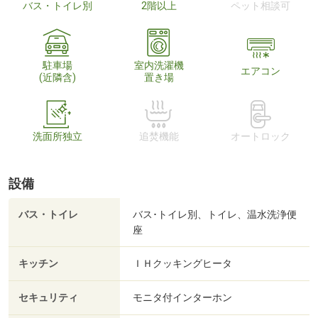
バス・トイレ別
2階以上
ペット相談可
駐車場
室内洗濯機
エアコン
(近隣含)
置き場
洗面所独立
追焚機能
オートロック
設備
バス・トイレ
バス･トイレ別、トイレ、温水洗浄便
座
キッチン
ＩＨクッキングヒータ
セキュリティ
モニタ付インターホン