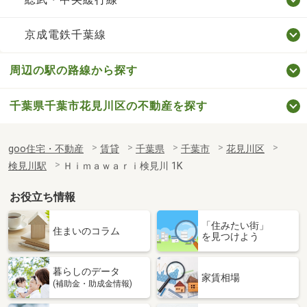
京成電鉄千葉線
周辺の駅の路線から探す
千葉県千葉市花見川区の不動産を探す
goo住宅・不動産
賃貸
千葉県
千葉市
花見川区
検見川駅
Ｈｉｍａｗａｒｉ検見川 1K
お役立ち情報
「住みたい街」
住まいのコラム
を見つけよう
暮らしのデータ
家賃相場
(補助金・助成金情報)