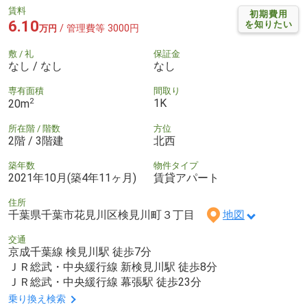
賃料
初期費用
6.10
を知りたい
/ 管理費等 3000円
万円
敷 / 礼
保証金
なし / なし
なし
専有面積
間取り
2
1K
20m
所在階 / 階数
方位
2階 / 3階建
北西
築年数
物件タイプ
2021年10月(築4年11ヶ月)
賃貸アパート
住所
千葉県千葉市花見川区検見川町３丁目
地図
交通
京成千葉線 検見川駅 徒歩7分
ＪＲ総武・中央緩行線 新検見川駅 徒歩8分
ＪＲ総武・中央緩行線 幕張駅 徒歩23分
乗り換え検索