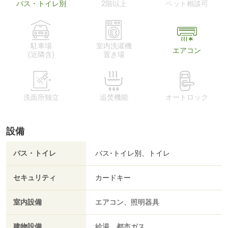
バス・トイレ別
2階以上
ペット相談可
駐車場
室内洗濯機
エアコン
(近隣含)
置き場
洗面所独立
追焚機能
オートロック
設備
バス・トイレ
バス･トイレ別、トイレ
セキュリティ
カードキー
室内設備
エアコン、照明器具
建物設備
給湯、都市ガス