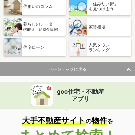
「住みたい街」
住まいのコラム
を見つけよう
暮らしのデータ
家賃相場
(補助金・助成金情報)
人気タウン
住宅ローン
ランキング
ページトップに戻る
goo住宅・不動産
アプリ
大手不動産サイト
物件
の
を