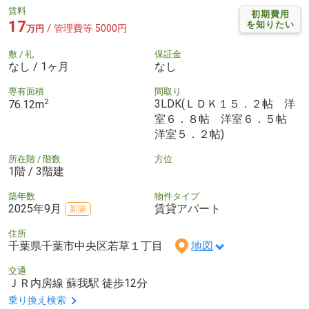
賃料
初期費用
17
を知りたい
/ 管理費等 5000円
万円
敷 / 礼
保証金
なし / 1ヶ月
なし
専有面積
間取り
2
3LDK(ＬＤＫ１５．２帖 洋
76.12m
室６．８帖 洋室６．５帖
洋室５．２帖)
所在階 / 階数
方位
1階 / 3階建
築年数
物件タイプ
2025年9月
賃貸アパート
新築
住所
千葉県千葉市中央区若草１丁目
地図
交通
ＪＲ内房線 蘇我駅 徒歩12分
乗り換え検索