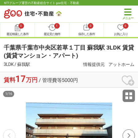
NTTグループ運営の不動産総合サイト goo住宅・不動産
0
1
0
0
最近検索した条件
最近見た物件
保存した条件
お気に入り
千葉県千葉市中央区若草１丁目 蘇我駅 3LDK 賃貸
(賃貸マンション・アパート)
3LDK / 蘇我駅
情報提供元
アットホーム
17
賃料
万円
/ 管理費等5000円
1
/
16