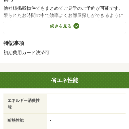
他社様掲載物件でもまとめてご見学のご予約が可能です。
限られたお時間の中で効率よくお部屋探しができるように
お手伝いさせていただきます。お部屋探しは【タウンハウ
続きを見る
ジング】にお任せください！★現地待ち合わせも可能です
★・賃貸保証等：加入要（機関保証加入必須。初回保証料
特記事項
１８０００円、月額保証料賃料等総額の１％＋８００円／
月（商品あり））・鍵交換代：あり１６，５００円～・他
初期費用カード決済可
社様掲載物件でもまとめてご見学のご予約が可能です。限
られたお時間の中で効率よくお部屋探しができるようにお
手伝いさせていただきます。お部屋探しは【タウンハウジ
省エネ性能
ング】にお任せください！・駐輪場：有/室内清掃費
用 99000円/ＩＣロック電池（初回） 2750円
エネルギー消費性
-
能
断熱性能
-