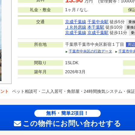
万円 (管理費等：10000
礼金・敷金
1ヶ月 / なし
保
交通
京成千葉線
千葉中央駅
徒歩5分
乗
ＪＲ外房線
本千葉駅
徒歩10分
乗換
京成千葉線
京成千葉駅
徒歩11分
乗
所在地
千葉県千葉市中央区新宿１丁目
周辺
千葉市中央区の行政データ
千葉市中
間取り
1SLDK
築年月
2026年3月
イント
ペット相談可・二人入居可・角部屋・24時間換気システム・保
無料・簡単2項目！
この物件にお問い合わせする