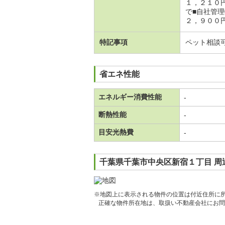
１，２１０
で■自社管
２，９００
特記事項
ペット相談
省エネ性能
エネルギー消費性能
-
断熱性能
-
目安光熱費
-
千葉県千葉市中央区新宿１丁目 周
※地図上に表示される物件の位置は付近住所に
正確な物件所在地は、取扱い不動産会社にお問