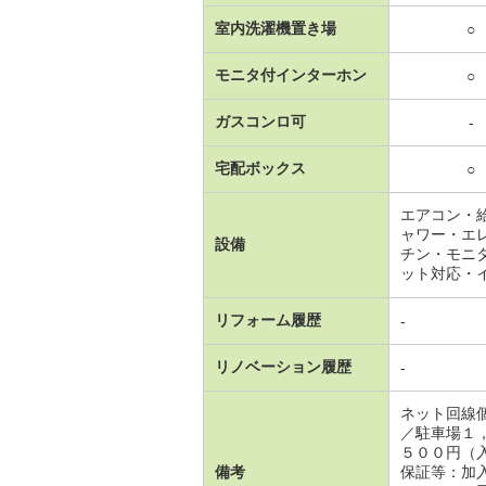
室内洗濯機置き場
○
モニタ付インターホン
○
ガスコンロ可
-
宅配ボックス
○
エアコン・
ャワー・エ
設備
チン・モニ
ット対応・
リフォーム履歴
-
リノベーション履歴
-
ネット回線
／駐車場１
５００円（
備考
保証等：加