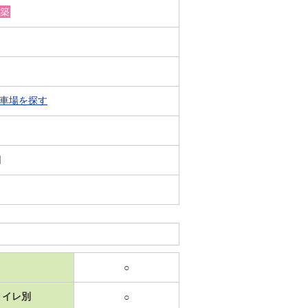
築
車場を探す
日
○
トイレ別
○