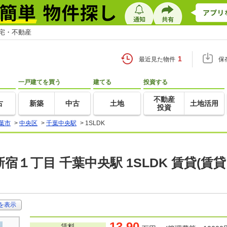
住宅・不動産
1
最近見た物件
保
一戸建てを買う
建てる
投資する
不動産
古
新築
中古
土地
土地活用
投資
葉市
>
中央区
>
千葉中央駅
>
1SLDK
宿１丁目 千葉中央駅 1SLDK 賃貸(
を表示
13.90
賃料