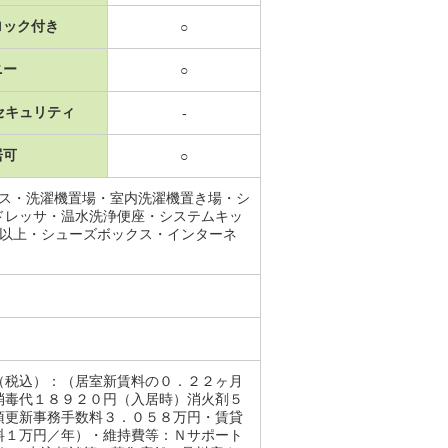
ロック付き
○
ニー
○
セキュリティ
-
居可
○
ース・洗濯機置場・室内洗濯機置き場・シ
ドレッサ・温水洗浄便座・システムキッ
口以上・シューズボックス・インターネ
（税込）：（居室新賃料の０．２２ヶ月
消毒代１８９２０円（入居時）消火剤５
須更新事務手数料３．０５８万円・賃貸
料１万円／年）・維持費等：Ｎサポート