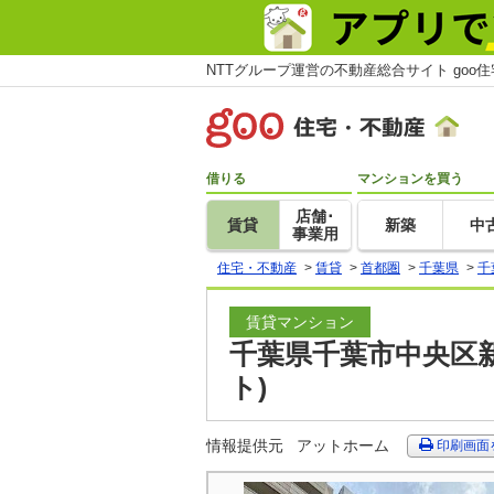
NTTグループ運営の不動産総合サイト goo
借りる
マンションを買う
店舗･
賃貸
新築
中
事業用
住宅・不動産
>
賃貸
>
首都圏
>
千葉県
>
千
賃貸マンション
千葉県千葉市中央区新
ト)
情報提供元
アットホーム
印刷画面