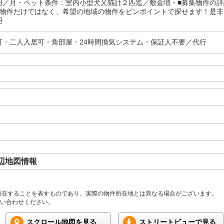
円／月・ペット条件：室内小型犬又猫計２匹迄／敷金増・■募集物件の
理物件だけではなく、希望の地域の物件をピンポイントで探せます！是
円
可・二人入居可・角部屋・24時間換気システム・保証人不要／代行
辺地図情報
所在することを表すものであり、実際の物件所在地とは異なる場合がございます。
い合わせください。
スクロール地図を見る
ストリートビューで見る