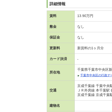
詳細情報
賃料
13.90万円
敷金
なし
保証金
なし
更新料
新賃料の1ヶ月分
カード決済
-
千葉県千葉市中央区
所在地
千葉市中央区の行政デ
京成千葉線 千葉中央駅
交通
ＪＲ外房線 本千葉駅 
京成千葉線 京成千葉駅
建物名