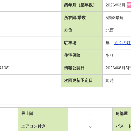
築年月（築年数）
2026年3月
新
所在階/階数
5階/8階建
方位
北西
駐車場
無
近くの駐
住宅保険
あり
108]
情報公開日
2026年8月5
次回更新予定日
随時
最上階
角部屋
-
エアコン付き
バス・
○