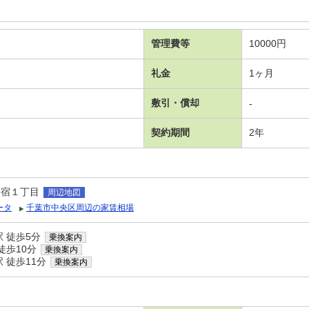
管理費等
10000円
礼金
1ヶ月
敷引・償却
-
契約期間
2年
新宿１丁目
周辺地図
ータ
千葉市中央区周辺の家賃相場
 徒歩5分
乗換案内
徒歩10分
乗換案内
 徒歩11分
乗換案内