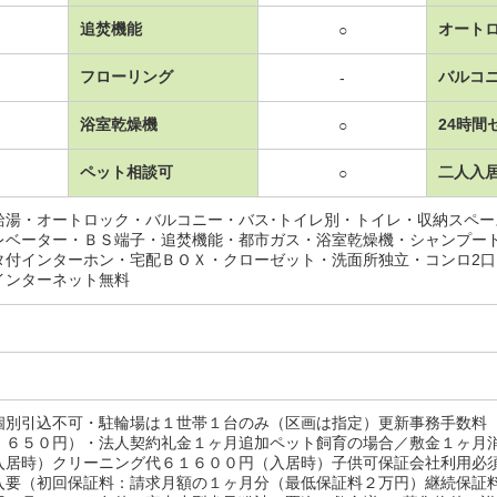
追焚機能
オート
○
フローリング
バルコ
-
浴室乾燥機
24時間
○
ペット相談可
二人入
○
給湯・オートロック・バルコニー・バス･トイレ別・トイレ・収納スペ
レベーター・ＢＳ端子・追焚機能・都市ガス・浴室乾燥機・シャンプー
タ付インターホン・宅配ＢＯＸ・クローゼット・洗面所独立・コンロ2
インターネット無料
個別引込不可・駐輪場は１世帯１台のみ（区画は指定）更新事務手数料
，６５０円）・法人契約礼金１ヶ月追加ペット飼育の場合／敷金１ヶ月
入居時）クリーニング代６１６００円（入居時）子供可保証会社利用必
入要（初回保証料：請求月額の１ヶ月分（最低保証料２万円）継続保証