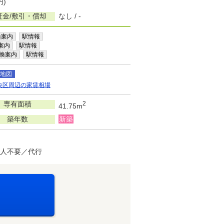
円)
証金/敷引・償却
なし / -
換案内
駅情報
案内
駅情報
換案内
駅情報
地図
央区周辺の家賃相場
専有面積
2
41.75m
築年数
新築
証人不要／代行