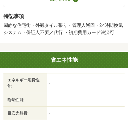
す。予め照明が設置されていて、引越しでの負担が減りま
す。付近に駅が２つあるので、用途や行き先によって経路
特記事項
を選べる物件です。暮らしを豊かにするＢＳ・ＣＳに対応
しています。収納はクロゼット・シューズボックス・全居
閑静な住宅街・外観タイル張り・管理人巡回・24時間換気
室収納など豊富なので、衣類や履き物の整理がしやすく便
システム・保証人不要／代行 ・初期費用カード決済可
利です。セキュリティ面は、ＴＶインターホン・オートロ
ックなど充実しているので、防犯対策もばっちりです。室
内設備は洗面化粧台・浴室乾燥機など大変充実しておりま
省エネ性能
す。宅配ボックスがあるので宅配業者を装った不審者が心
配な方でも、玄関先で荷物を受け取る必要がなくなるため
安心できます。新生活を失敗せず、スタートさせたいなら
エネルギー消費性
こちらの「ＳＩＤＥ Ｏｎｅ」はいかがでしょうか。・賃
-
能
貸保証等：加入要（初回保証料賃料共益費等５０％ 以後
１年毎２５％）・鍵交換代：あり２２，０００円～・駐車
断熱性能
-
場敷金：１ヶ月・管理形態／管理員の勤務形態：巡回・Ｗ
ＥＢ上の物件はもちろん、非掲載物件や類似物件も多数取
目安光熱費
-
扱っております！ご来店の際は千葉駅まで送迎、ご見学の
際は現地待ち合わせ・オンライン見学も可能です！初期費