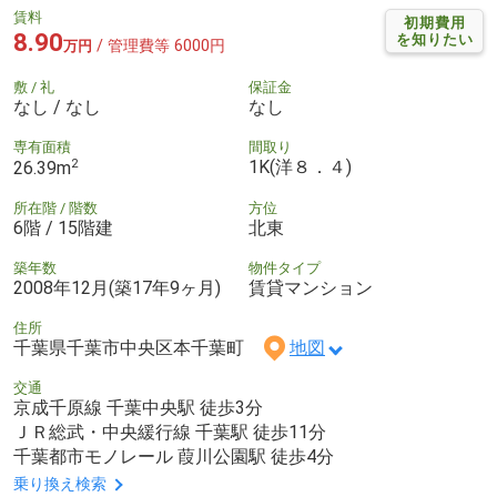
賃料
初期費用
8.90
を知りたい
/ 管理費等 6000円
万円
敷 / 礼
保証金
なし / なし
なし
専有面積
間取り
2
1K(洋８．４)
26.39m
所在階 / 階数
方位
6階 / 15階建
北東
築年数
物件タイプ
2008年12月(築17年9ヶ月)
賃貸マンション
住所
千葉県千葉市中央区本千葉町
地図
交通
京成千原線 千葉中央駅 徒歩3分
ＪＲ総武・中央緩行線 千葉駅 徒歩11分
千葉都市モノレール 葭川公園駅 徒歩4分
乗り換え検索