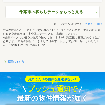
千葉市の暮らしデータをもっと見る
暮らしデータ提供元：
生活ガイド.com
※行政機関により公表していない地域及びデータがございます。東京23区以外
の政令指定都市は、市全体のデータとして表示しています。
※提供データには細心の注意を払っておりますが、調査後に変更がある場合が
あります。 最新の情報につきましては各市区役所までお問い合わせいただく
か、自治体HPなどをご確認ください。
情報の見方
お気に入りの物件を見逃さない！
プッシュ通知で
最新の物件情報が届く