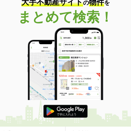
大手不動産サイト
物件
の
を
まとめて検索！