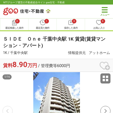
NTTグループ運営の不動産総合サイト goo住宅・不動産
0
1
0
0
最近検索した条件
最近見た物件
保存した条件
お気に入り
ＳＩＤＥ Ｏｎｅ 千葉中央駅 1K 賃貸(賃貸マン
ション・アパート)
1K / 千葉中央駅
情報提供元
アットホーム
8.90
賃料
万円
/ 管理費等6000円
1
/
16