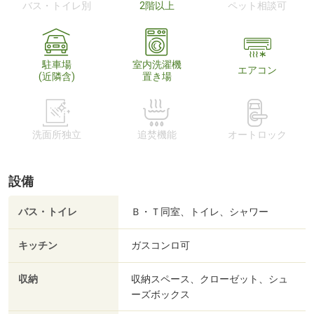
バス・トイレ別
2階以上
ペット相談可
駐車場
室内洗濯機
エアコン
(近隣含)
置き場
洗面所独立
追焚機能
オートロック
設備
バス・トイレ
Ｂ・Ｔ同室、トイレ、シャワー
キッチン
ガスコンロ可
収納
収納スペース、クローゼット、シュ
ーズボックス