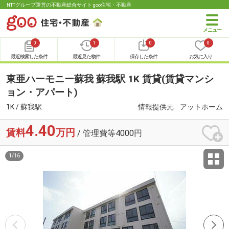
NTTグループ運営の不動産総合サイト goo住宅・不動産
0
1
0
0
最近検索した条件
最近見た物件
保存した条件
お気に入り
東亜ハーモニー蘇我 蘇我駅 1K 賃貸(賃貸マンシ
ョン・アパート)
1K / 蘇我駅
情報提供元
アットホーム
4.40
賃料
万円
/ 管理費等4000円
1
/
16