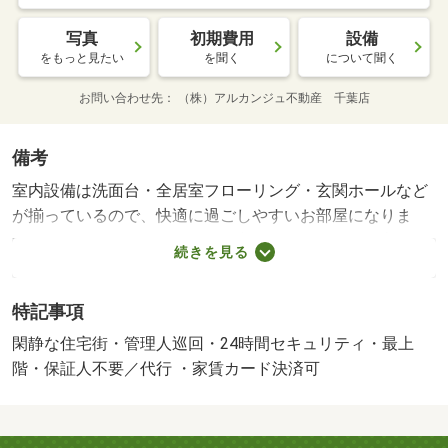
写真
初期費用
設備
をもっと見たい
を聞く
について聞く
お問い合わせ先
（株）アルカンジュ不動産 千葉店
備考
室内設備は洗面台・全居室フローリング・玄関ホールなど
が揃っているので、快適に過ごしやすいお部屋になりま
す。２駅利用可能なアクセスの良い物件です。全居室が洋
続きを見る
室の物件です。物件内の不備や防犯面も、日々しっかりと
サポート。毎日の生活が楽しくなる間取り、１Ｋのお住ま
特記事項
いになっています。始発駅近くだと朝の混雑する時間でも
電車に座りやすいです。通風良好な物件はいつでも気持ち
閑静な住宅街・管理人巡回・24時間セキュリティ・最上
の良い空間です。優雅に快適に暮らせる物件で毎日快適な
階・保証人不要／代行 ・家賃カード決済可
生活をおくりましょう。・賃貸保証等：加入要（初回保証
料１８，０００円、月額保証料賃料等総額の１％＋８００
円／月）・管理形態／管理員の勤務形態：巡回・ＷＥＢ上