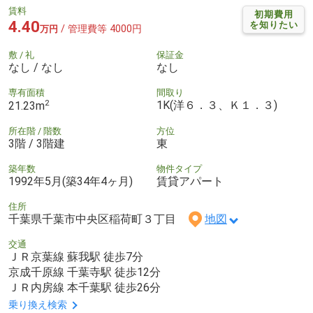
賃料
初期費用
4.40
を知りたい
/ 管理費等 4000円
万円
敷 / 礼
保証金
なし / なし
なし
専有面積
間取り
2
1K(洋６．３、Ｋ１．３)
21.23m
所在階 / 階数
方位
3階 / 3階建
東
築年数
物件タイプ
1992年5月(築34年4ヶ月)
賃貸アパート
住所
千葉県千葉市中央区稲荷町３丁目
地図
交通
ＪＲ京葉線 蘇我駅 徒歩7分
京成千原線 千葉寺駅 徒歩12分
ＪＲ内房線 本千葉駅 徒歩26分
乗り換え検索