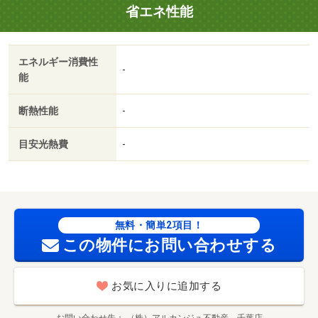
省エネ性能
の物件はもちろん、非掲載物件や類似物件も多数取扱って
おります！ご来店の際は千葉駅まで送迎、ご見学の際は現
地待ち合わせ・オンライン見学も可能です！初期費用のお
エネルギー消費性
見積り、ご見学のみも大歓迎です♪・バイク置場：有・駐輪
-
能
場：有・仲介手数料：１．１ヶ月/ハウスクリーニング料金
前払い 49500円
断熱性能
-
目安光熱費
-
無料・簡単2項目！
この物件にお問い合わせする
お気に入りに追加する