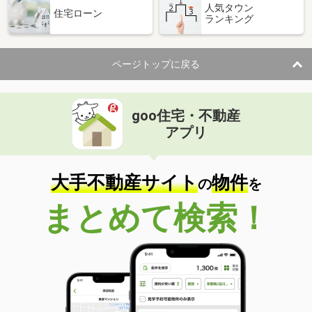
人気タウン
住宅ローン
ランキング
ページトップに戻る
goo住宅・不動産
アプリ
大手不動産サイト
物件
の
を
まとめて検索！