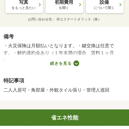
写真
初期費用
設備
をもっと見たい
を聞く
について聞く
お問い合わせ先
祥エステートオフィス（株）
備考
・火災保険は月額払いとなります。・鍵交換は任意で
す。・解約違約金あり（１年未満の場合 賃料１ヶ月
分）・掲載写真は２０２５年８月に撮影しました。・賃貸
続きを見る
保証等：加入要（日本セーフティー株式会社 初回保証料
賃料総額５０％、年間保証料１０，０００円、手数料月額
特記事項
４００円（税別）※外国籍の方⇒初回保証料賃料総額１０
０％、月額保証料１，０００円、手数料月額４００円（税
二人入居可・角部屋・外観タイル張り・管理人巡回
別））・維持費等：祥エスサポート２４１，９００円／
月・管理形態／管理員の勤務形態：巡回・●敷金礼金０！●
ＪＲ２駅利用可！（ＪＲ総武線千葉駅徒歩２０分、ＪＲ総
省エネ性能
武本線東千葉駅徒歩１２分）通勤・通学に便利！◆駐車場
空きあり◆バス・トイレ別◆モニター付きインターホン◆