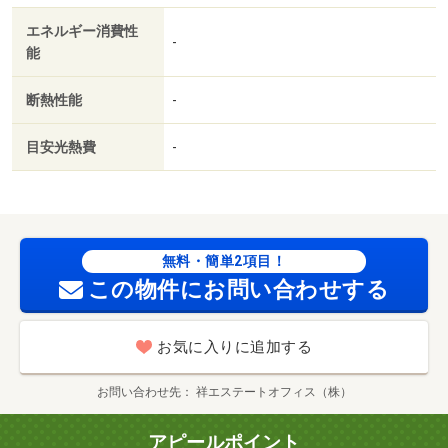
モニター付きインターホン・仲介手数料：７３，７００円/
エネルギー消費性
クリーニング費 90200円/カギ交換代 22000円
-
能
断熱性能
-
目安光熱費
-
無料・簡単2項目！
この物件にお問い合わせする
お気に入りに追加する
お問い合わせ先
祥エステートオフィス（株）
アピールポイント