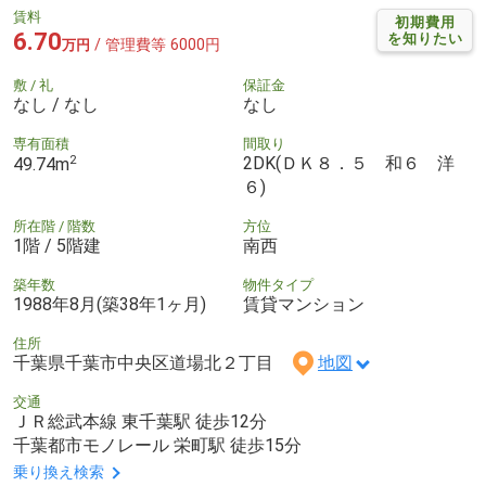
賃料
初期費用
6.70
を知りたい
/ 管理費等 6000円
万円
敷 / 礼
保証金
なし / なし
なし
専有面積
間取り
2
2DK(ＤＫ８．５ 和６ 洋
49.74m
６)
所在階 / 階数
方位
1階 / 5階建
南西
築年数
物件タイプ
1988年8月(築38年1ヶ月)
賃貸マンション
住所
千葉県千葉市中央区道場北２丁目
地図
交通
ＪＲ総武本線 東千葉駅 徒歩12分
千葉都市モノレール 栄町駅 徒歩15分
乗り換え検索