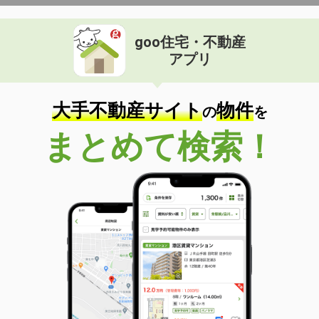
goo住宅・不動産
アプリ
大手不動産サイト
物件
の
を
まとめて検索！