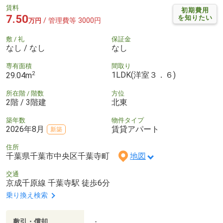
賃料
初期費用
7.50
を知りたい
/ 管理費等 3000円
万円
敷 / 礼
保証金
なし / なし
なし
専有面積
間取り
2
1LDK(洋室３．６)
29.04m
所在階 / 階数
方位
2階 / 3階建
北東
築年数
物件タイプ
2026年8月
賃貸アパート
新築
住所
千葉県千葉市中央区千葉寺町
地図
交通
京成千原線 千葉寺駅 徒歩6分
乗り換え検索
敷引・償却
-