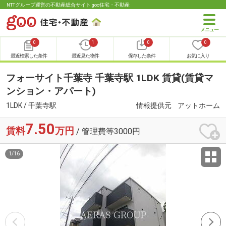
NTTグループ運営の不動産総合サイト goo住宅・不動産
0
1
0
0
最近検索した条件
最近見た物件
保存した条件
お気に入り
フォーサイト千葉寺 千葉寺駅 1LDK 賃貸(賃貸マ
ンション・アパート)
1LDK / 千葉寺駅
情報提供元
アットホーム
7.50
賃料
万円
/ 管理費等3000円
1
/
16