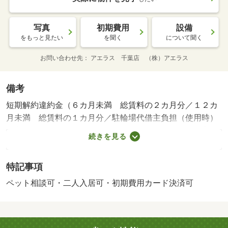
写真
初期費用
設備
をもっと見たい
を聞く
について聞く
お問い合わせ先
アエラス 千葉店 （株）アエラス
備考
短期解約違約金（６カ月未満 総賃料の２カ月分／１２カ
月未満 総賃料の１カ月分／駐輪場代借主負担（使用時）
／室内清掃費用 ５５０００円（退去時）／ペット飼育
続きを見る
時、敷金増額２カ月、エアコン分解洗浄費用、壁紙全面貼
替え費用、その他汚損・破損個所の清掃、修繕費用借主負
特記事項
担（退去時）・賃貸保証等：加入要（初回月額賃料管理費
合計の７０％、更新１００００円、年、口座自動振替費用
ペット相談可・二人入居可・初期費用カード決済可
３００円（税別）、月）・オンラインで申込から契約手続
き、ＬＩＮＥでのご相談も可能です／当物件は初期費用分
割払い可（クレジットカード決済も可）／お客様のご希望