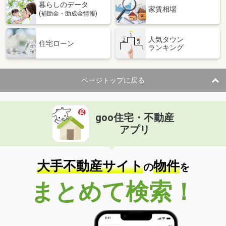
暮らしのデータ
家賃相場
(補助金・助成金情報)
人気タウン
住宅ローン
ランキング
ページトップに戻る
goo住宅・不動産
アプリ
大手不動産サイト
物件
の
を
まとめて検索！