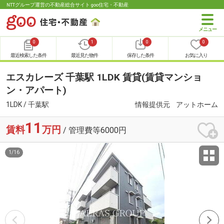
NTTグループ運営の不動産総合サイト goo住宅・不動産
0
1
0
0
最近検索した条件
最近見た物件
保存した条件
お気に入り
エスカレーズ 千葉駅 1LDK 賃貸(賃貸マンショ
ン・アパート)
1LDK / 千葉駅
情報提供元
アットホーム
11
賃料
万円
/ 管理費等6000円
1
/
16