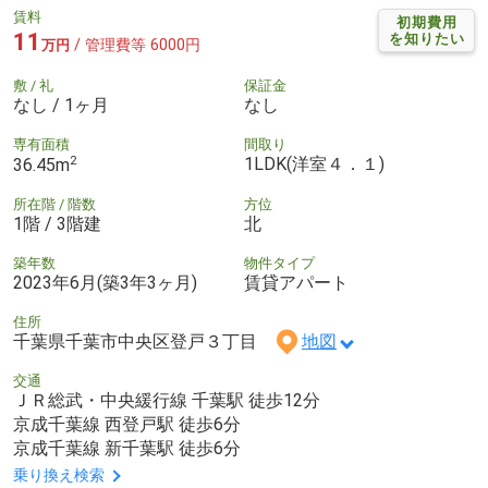
賃料
初期費用
11
を知りたい
/ 管理費等 6000円
万円
敷 / 礼
保証金
なし / 1ヶ月
なし
専有面積
間取り
2
1LDK(洋室４．１)
36.45m
所在階 / 階数
方位
1階 / 3階建
北
築年数
物件タイプ
2023年6月(築3年3ヶ月)
賃貸アパート
住所
千葉県千葉市中央区登戸３丁目
地図
交通
ＪＲ総武・中央緩行線 千葉駅 徒歩12分
京成千葉線 西登戸駅 徒歩6分
京成千葉線 新千葉駅 徒歩6分
乗り換え検索