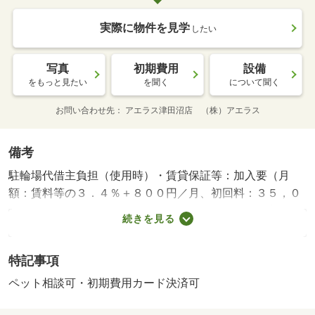
実際に物件を見学
したい
写真
初期費用
設備
をもっと見たい
を聞く
について聞く
お問い合わせ先
アエラス津田沼店 （株）アエラス
備考
駐輪場代借主負担（使用時）・賃貸保証等：加入要（月
額：賃料等の３．４％＋８００円／月、初回料：３５，０
００円，月額：賃料等の１％＋８００円／月）・鍵交換
続きを見る
代：あり１６，５００円～・オンラインで申込から契約手
続き、ＬＩＮＥでのご相談も可能です／当物件は初期費用
特記事項
分割払い可（クレジットカード決済も可）／お客様のご希
望に合わせた方法（店頭、オンライン等）で物件をご提案
ペット相談可・初期費用カード決済可
いたします・駐輪場：有/室内清掃費用 49500円/ICロック