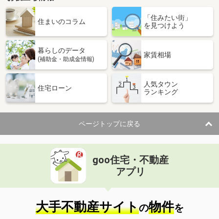
「住みたい街」
住まいのコラム
を見つけよう
暮らしのデータ
家賃相場
(補助金・助成金情報)
人気タウン
住宅ローン
ランキング
ページトップに戻る
goo住宅・不動産
アプリ
大手不動産サイト
物件
の
を