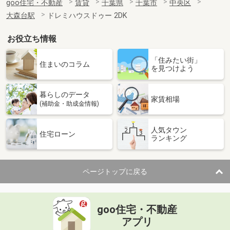
goo住宅・不動産
賃貸
千葉県
千葉市
中央区
大森台駅
ドレミハウスドゥー 2DK
お役立ち情報
「住みたい街」
住まいのコラム
を見つけよう
暮らしのデータ
家賃相場
(補助金・助成金情報)
人気タウン
住宅ローン
ランキング
ページトップに戻る
goo住宅・不動産
アプリ