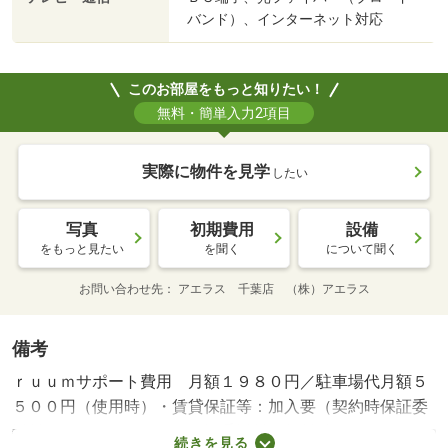
バンド）、インターネット対応
このお部屋をもっと知りたい！
無料・簡単入力2項目
実際に物件を見学
したい
写真
初期費用
設備
をもっと見たい
を聞く
について聞く
お問い合わせ先
アエラス 千葉店 （株）アエラス
備考
ｒｕｕｍサポート費用 月額１９８０円／駐車場代月額５
５００円（使用時）・賃貸保証等：加入要（契約時保証委
託料：２．２万円、月額保証委託料：賃料総額の２．２％
続きを見る