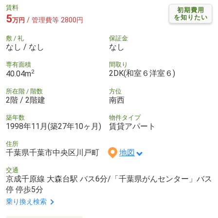
賃料
初期費用
5
を知りたい
/ 管理費等 2800円
万円
敷 / 礼
保証金
なし / なし
なし
専有面積
間取り
2
2DK(和室６洋室６)
40.04m
所在階 / 階数
方位
2階 / 2階建
南西
築年数
物件タイプ
1998年11月(築27年10ヶ月)
賃貸アパート
住所
千葉県千葉市中央区川戸町
地図
交通
京成千原線 大森台駅 バス6分/「千葉県がんセンター」バス
停 停歩5分
乗り換え検索