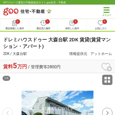
NTTグループ運営の不動産総合サイト goo住宅・不動産
0
1
0
0
最近検索した条件
最近見た物件
保存した条件
お気に入り
ドレミハウスドゥー 大森台駅 2DK 賃貸(賃貸マン
ション・アパート)
2DK / 大森台駅
情報提供元
アットホーム
5
賃料
万円
/ 管理費等2800円
1
/
4