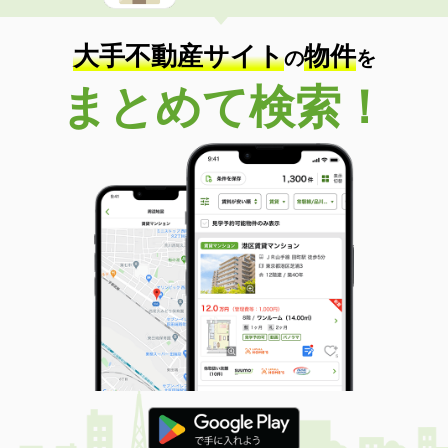
大手不動産サイト
物件
の
を
まとめて検索！