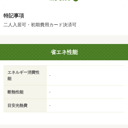
又は５．５％）・鍵交換代：あり３，３００円～・他交通
手段：ＪＲ総武本線千葉駅バス２２分川戸公民館停歩１分
特記事項
／ＪＲ外房線鎌取駅バス８分千葉県がんセンター停歩５
分・オンラインで申込から契約手続き、ＬＩＮＥでのご相
二人入居可・初期費用カード決済可
談も可能です／当物件は初期費用分割払い可（クレジット
カード決済も可）／お客様のご希望に合わせた方法（店
頭、オンライン等）で物件をご提案いたします/室内清掃費
省エネ性能
用 60000円
エネルギー消費性
-
能
断熱性能
-
目安光熱費
-