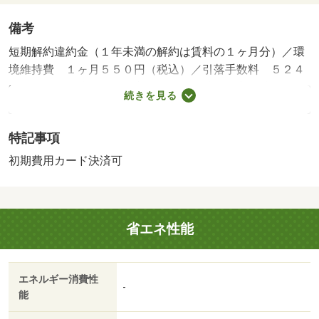
備考
短期解約違約金（１年未満の解約は賃料の１ヶ月分）／環
境維持費 １ヶ月５５０円（税込）／引落手数料 ５２４
円（税込）／駐輪場代借主負担（使用時）／室内清掃費
続きを見る
用 ５２２５０円（退去時）・賃貸保証等：加入要（月額
賃料等の１００％（初回保証料）、２年目以降は１万円／
特記事項
年）・オンラインで申込から契約手続き、ＬＩＮＥでのご
相談も可能です／当物件は初期費用分割払い可（クレジッ
初期費用カード決済可
トカード決済も可）／お客様のご希望に合わせた方法（店
頭、オンライン等）で物件をご提案いたします・駐輪場：
有（無料）
省エネ性能
エネルギー消費性
-
能