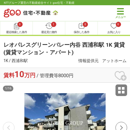
NTTグループ運営の不動産総合サイト goo住宅・不動産
0
1
0
0
最近検索した条件
最近見た物件
保存した条件
お気に入り
レオパレスグリーンバレー内谷 西浦和駅 1K 賃貸
(賃貸マンション・アパート)
1K / 西浦和駅
情報提供元
アットホーム
10
賃料
万円
/ 管理費等8000円
1
/
16