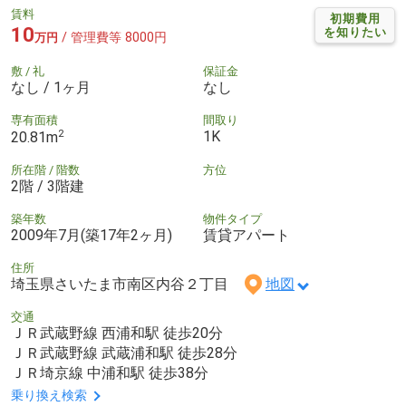
賃料
初期費用
10
を知りたい
/ 管理費等 8000円
万円
敷 / 礼
保証金
なし / 1ヶ月
なし
専有面積
間取り
2
1K
20.81m
所在階 / 階数
方位
2階 / 3階建
築年数
物件タイプ
2009年7月(築17年2ヶ月)
賃貸アパート
住所
埼玉県さいたま市南区内谷２丁目
地図
交通
ＪＲ武蔵野線 西浦和駅 徒歩20分
ＪＲ武蔵野線 武蔵浦和駅 徒歩28分
ＪＲ埼京線 中浦和駅 徒歩38分
乗り換え検索