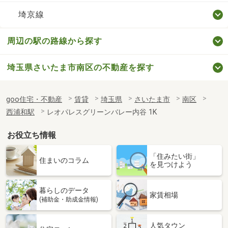
埼京線
周辺の駅の路線から探す
埼玉県さいたま市南区の不動産を探す
goo住宅・不動産
賃貸
埼玉県
さいたま市
南区
西浦和駅
レオパレスグリーンバレー内谷 1K
お役立ち情報
「住みたい街」
住まいのコラム
を見つけよう
暮らしのデータ
家賃相場
(補助金・助成金情報)
人気タウン