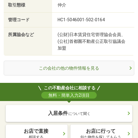
取引態様
仲介
管理コード
HC1-5046001-502-0164
所属協会など
(公財)日本賃貸住宅管理協会会員、
(公社)首都圏不動産公正取引協議会
加盟
この会社の他の物件情報を見る
この不動産会社に相談する
無料・簡単入力2項目
入居条件
について聞く
お店で直接
お店に行って
相談する
似た物件を探してもらう