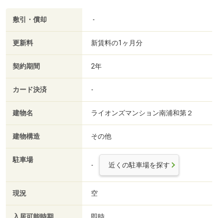
敷引・償却
-
更新料
新賃料の1ヶ月分
契約期間
2年
カード決済
-
建物名
ライオンズマンション南浦和第２
建物構造
その他
駐車場
-
近くの駐車場を探す
現況
空
入居可能時期
即時