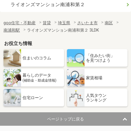
ライオンズマンション南浦和第２
goo住宅・不動産
賃貸
埼玉県
さいたま市
南区
南浦和駅
ライオンズマンション南浦和第２ 3LDK
お役立ち情報
「住みたい街」
住まいのコラム
を見つけよう
暮らしのデータ
家賃相場
(補助金・助成金情報)
人気タウン
住宅ローン
ランキング
ページトップに戻る