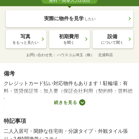
無料・簡単入力2項目
実際に物件を見学
したい
写真
初期費用
設備
をもっと見たい
を聞く
について聞く
お問い合わせ先
ハウスコム埼玉（株） 北浦和店
備考
クレジットカード払い対応物件もあります！駐輪場：有
料・賃貸保証等：加入要（保証会社利用（契約時：賃料総
額の５０％）、月額保証料（賃料総額の１．５％）、年間
続きを見る
保証料（１年毎に１００００円））・建物構造：鉄骨鉄筋
コンクリート
特記事項
二人入居可・閑静な住宅街・分譲タイプ・外観タイル張
り・24時間換気システム