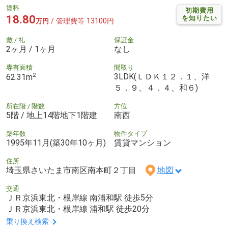
賃料
初期費用
18.80
を知りたい
/ 管理費等 13100円
万円
敷 / 礼
保証金
2ヶ月 / 1ヶ月
なし
専有面積
間取り
2
3LDK(ＬＤＫ１２．１、洋
62.31m
５．９、４．４、和６)
所在階 / 階数
方位
5階 / 地上14階地下1階建
南西
築年数
物件タイプ
1995年11月(築30年10ヶ月)
賃貸マンション
住所
埼玉県さいたま市南区南本町２丁目
地図
交通
ＪＲ京浜東北・根岸線 南浦和駅 徒歩5分
ＪＲ京浜東北・根岸線 浦和駅 徒歩20分
乗り換え検索