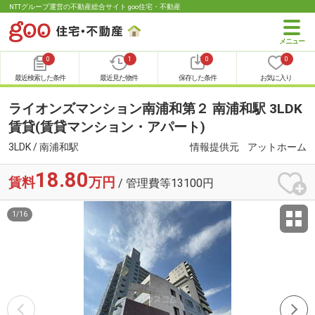
NTTグループ運営の不動産総合サイト goo住宅・不動産
0
1
0
0
最近検索した条件
最近見た物件
保存した条件
お気に入り
ライオンズマンション南浦和第２ 南浦和駅 3LDK
賃貸(賃貸マンション・アパート)
3LDK / 南浦和駅
情報提供元
アットホーム
18.80
賃料
万円
/ 管理費等13100円
1
/
16