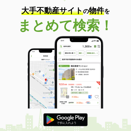
大手不動産サイト
物件
の
を
まとめて検索！