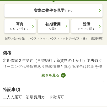
実際に物件を見学
したい
写真
初期費用
設備
をもっと見たい
を聞く
について聞く
お問い合わせ先
ハウス・トゥ・ハウス・ネットサービス（株） 南浦和店
備考
定期借家２年契約（再契約料：新賃料の１か月）退去時ク
リーニング代等負担あり掲載情報と異なる場合は現況を優
先します・賃貸保証等：加入要（初回１０％、月額１．２
続きを見る
５％、１年毎１万円）・鍵交換代：あり１６，５００円
～・お車でご案内させていただきます♪・バイク置場：有
特記事項
（２，２００円／月）・駐輪場：有・仲介手数料：１．１
ヶ月
二人入居可・初期費用カード決済可