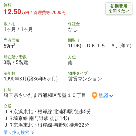
賃料
初期費用
12.50
を知りたい
/ 管理費等 7000円
万円
敷 / 礼
保証金
1ヶ月 / 1ヶ月
なし
専有面積
間取り
2
1LDK(ＬＤＫ１５．６、洋７)
59m
所在階 / 階数
方位
3階 / 5階建
南
築年数
物件タイプ
1990年3月(築36年6ヶ月)
賃貸マンション
住所
埼玉県さいたま市浦和区常盤１０丁目
地図
交通
ＪＲ京浜東北・根岸線 北浦和駅 徒歩5分
ＪＲ埼京線 南与野駅 徒歩14分
ＪＲ京浜東北・根岸線 与野駅 徒歩22分
乗り換え検索