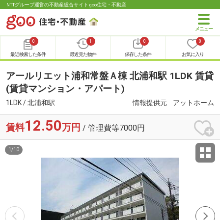
NTTグループ運営の不動産総合サイト goo住宅・不動産
0
1
0
0
最近検索した条件
最近見た物件
保存した条件
お気に入り
アールリエット浦和常盤Ａ棟 北浦和駅 1LDK 賃貸
(賃貸マンション・アパート)
1LDK / 北浦和駅
情報提供元
アットホーム
12.50
賃料
万円
/ 管理費等7000円
1
/
10