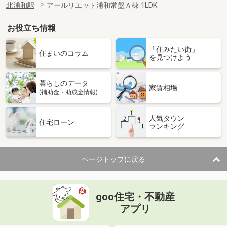
北浦和駅
アールリエット浦和常盤Ａ棟 1LDK
お役立ち情報
「住みたい街」
住まいのコラム
を見つけよう
暮らしのデータ
家賃相場
(補助金・助成金情報)
人気タウン
住宅ローン
ランキング
ページトップに戻る
goo住宅・不動産
アプリ