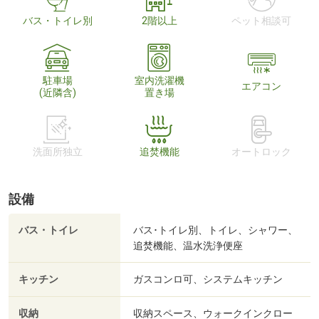
バス・トイレ別
2階以上
ペット相談可
駐車場
室内洗濯機
エアコン
(近隣含)
置き場
洗面所独立
追焚機能
オートロック
設備
バス・トイレ
バス･トイレ別、トイレ、シャワー、
追焚機能、温水洗浄便座
キッチン
ガスコンロ可、システムキッチン
収納
収納スペース、ウォークインクロー