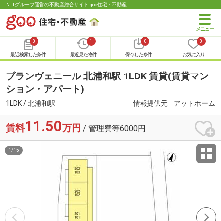
NTTグループ運営の不動産総合サイト goo住宅・不動産
0
1
0
0
最近検索した条件
最近見た物件
保存した条件
お気に入り
ブランヴェニール 北浦和駅 1LDK 賃貸(賃貸マン
ション・アパート)
1LDK / 北浦和駅
情報提供元
アットホーム
11.50
賃料
万円
/ 管理費等6000円
1
/
15