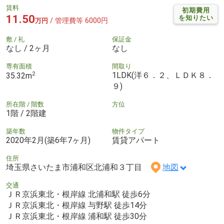
賃料
初期費用
11.50
を知りたい
/ 管理費等 6000円
万円
敷 / 礼
保証金
なし / 2ヶ月
なし
専有面積
間取り
2
1LDK(洋６．２、ＬＤＫ８．
35.32m
９)
所在階 / 階数
方位
1階 / 2階建
築年数
物件タイプ
2020年2月(築6年7ヶ月)
賃貸アパート
住所
埼玉県さいたま市浦和区北浦和３丁目
地図
交通
ＪＲ京浜東北・根岸線 北浦和駅 徒歩6分
ＪＲ京浜東北・根岸線 与野駅 徒歩14分
ＪＲ京浜東北・根岸線 浦和駅 徒歩30分