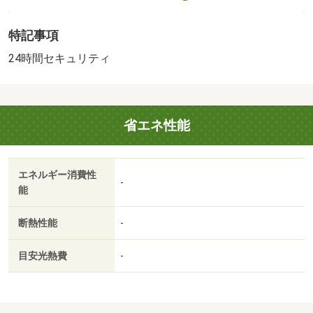
玄関を開ける必要がなくなるＴＶインターホンを備えてお
ります。室内設備は洗面所独立・浴室乾燥機などが揃って
特記事項
いるので、快適に過ごしやすいお部屋になります。収納は
シューズボックス・クロゼットなどが備え付けられている
24時間セキュリティ
ので、衣類や日用品の収納に重宝します。大量の洗濯物も
バルコニーで解決。こちらの物件はＢＳアンテナ設置済み
なので、ＢＳをよく活用される方にも嬉しい物件です。ア
省エネ性能
パートタイプのお部屋です。こちらは１ＬＤＫの物件で
す。駅まで徒歩６分なので、アクセスの良い物件です。予
め照明が設置されていて、引越しでの負担が減ります。全
エネルギー消費性
居室フローリング仕様の物件です。・賃貸保証等：加入要
-
能
（機関保証加入必須。 機関保証料は月額賃料等総額の
３．４％＋８００円／月（商品あり））・鍵交換代：あり
断熱性能
-
１６，５００円～・引越しは時間も労力もかかってしまう
ものです。少しでもお力になれるように頑張ります！・駐
目安光熱費
-
輪場：有/ＩＣロック電池（初回） 2750円/室内清掃費
用 49500円