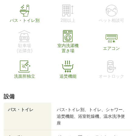
バス・トイレ別
2階以上
ペット相談可
駐車場
室内洗濯機
エアコン
(近隣含)
置き場
洗面所独立
追焚機能
オートロック
設備
バス・トイレ
バス･トイレ別、トイレ、シャワー、
追焚機能、浴室乾燥機、温水洗浄便
座