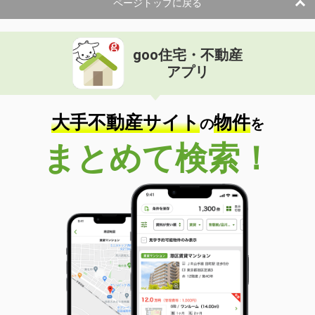
ページトップに戻る
goo住宅・不動産
アプリ
大手不動産サイト
物件
の
を
まとめて検索！