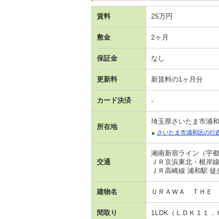
賃料
25万円
敷金
2ヶ月
保証金
なし
更新料
新賃料の1ヶ月分
カード決済
-
埼玉県さいたま市浦
所在地
さいたま市浦和区の行
湘南新宿ライン（宇都
交通
ＪＲ京浜東北・根岸線 
ＪＲ高崎線 浦和駅 徒
建物名
ＵＲＡＷＡ ＴＨＥ
間取り
1LDK（ＬＤＫ１１