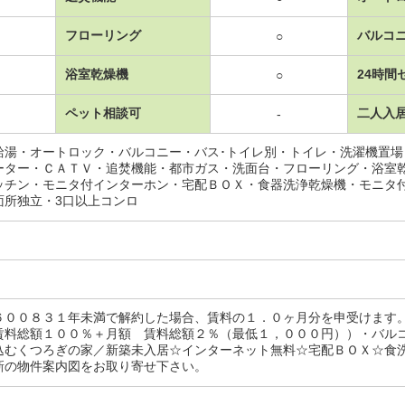
フローリング
バルコ
○
浴室乾燥機
24時間
○
ペット相談可
二人入
-
給湯・オートロック・バルコニー・バス･トイレ別・トイレ・洗濯機置
ーター・ＣＡＴＶ・追焚機能・都市ガス・洗面台・フローリング・浴室
ッチン・モニタ付インターホン・宅配ＢＯＸ・食器洗浄乾燥機・モニタ
面所独立・3口以上コンロ
６００８３１年未満で解約した場合、賃料の１．０ヶ月分を申受けま
賃料総額１００％＋月額 賃料総額２％（最低１，０００円））・バル
込むくつろぎの家／新築未入居☆インターネット無料☆宅配ＢＯＸ☆食
新の物件案内図をお取り寄せ下さい。