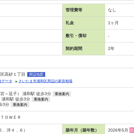
管理費等
なし
礼金
1ヶ月
敷引・償却
-
契約期間
2年
和区高砂１丁目
周辺地図
政データ
さいたま市浦和区周辺の家賃相場
宮～逗子） 浦和駅 徒歩3分
乗換案内
浦和駅 徒歩3分
乗換案内
歩3分
乗換案内
 ＴＯＷＥＲ
．６、洋４．６）
築年月（築年数）
2026年5月
新