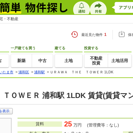
住宅・不動産
1
最近見た物件
保
一戸建てを買う
建てる
投資する
不動産
古
新築
中古
土地
土地活用
投資
いたま市
>
浦和区
>
浦和駅
>
ＵＲＡＷＡ ＴＨＥ ＴＯＷＥＲ 1LDK
ＴＯＷＥＲ 浦和駅 1LDK 賃貸(賃貸
を表示
25
賃料
万円 (管理費等：なし)