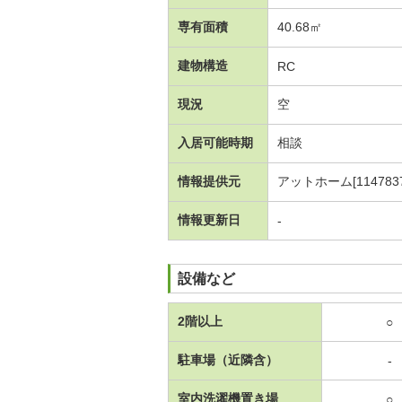
専有面積
40.68㎡
建物構造
RC
現況
空
入居可能時期
相談
情報提供元
アットホーム[1147837
情報更新日
-
設備など
2階以上
○
駐車場（近隣含）
-
室内洗濯機置き場
○