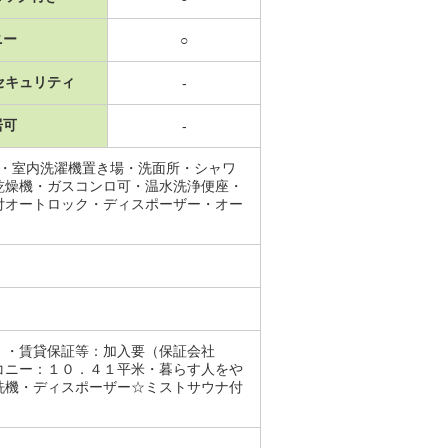
ニー
○
セキュリティ
-
居可
-
場・室内洗濯機置き場・洗面所・シャワ
乾燥機・ガスコンロ可・温水洗浄便座・
付オートロック・ディスポーザー・オー
す。・賃貸保証等：加入要（保証会社
コニー：１０．４１平米・暮らす人をや
洗機・ディスポーザー☆ミストサウナ付