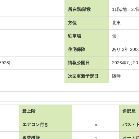
所在階/階数
11階/地上2
方位
北東
駐車場
無
住宅保険
あり 2年 200
928]
情報公開日
2026年7月2
次回更新予定日
随時
最上階
角部屋
-
エアコン付き
バス・
○
追焚機能
オート
○