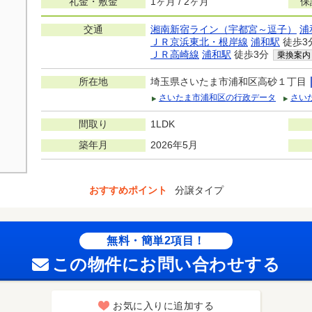
礼金・敷金
1ヶ月 / 2ヶ月
保
交通
湘南新宿ライン（宇都宮～逗子）
浦
ＪＲ京浜東北・根岸線
浦和駅
徒歩3
ＪＲ高崎線
浦和駅
徒歩3分
乗換案内
所在地
埼玉県さいたま市浦和区高砂１丁目
さいたま市浦和区の行政データ
さい
間取り
1LDK
築年月
2026年5月
おすすめポイント
分譲タイプ
無料・簡単2項目！
この物件にお問い合わせする
お気に入りに追加する