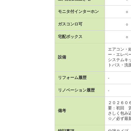
モニタ付インターホン
○
ガスコンロ可
○
宅配ボックス
○
エアコン・
ー・エレベ
設備
システムキ
トバス・洗
リフォーム履歴
-
リノベーション履歴
-
２０２６０
要：初回 
備考
さしく包み
☆／必ず最