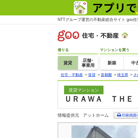
NTTグループ運営の不動産総合サイト goo
借りる
マンションを買う
店舗･
賃貸
新築
中
事業用
住宅・不動産
>
賃貸
>
首都圏
>
埼玉県
>
さ
賃貸マンション
ＵＲＡＷＡ ＴＨＥ 
情報提供元
アットホーム
印刷画面