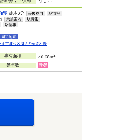
証金/敷引・償却
なし / -
和駅
徒歩3分
乗換案内
駅情報
分
乗換案内
駅情報
駅情報
周辺地図
たま市浦和区周辺の家賃相場
専有面積
2
40.68m
築年数
新築