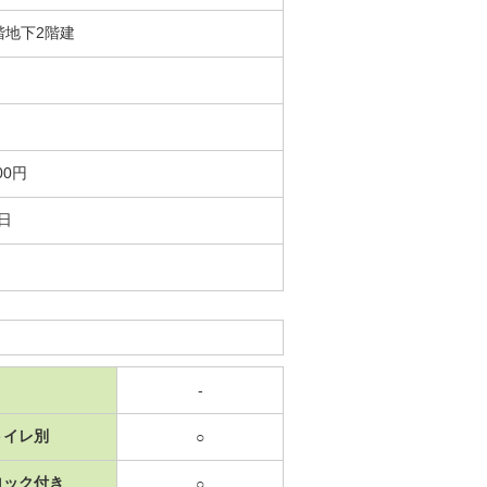
7階地下2階建
00円
0日
-
トイレ別
○
ロック付き
○