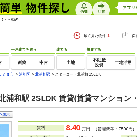
住宅・不動産
1
最近見た物件
保
一戸建てを買う
建てる
投資する
不動産
古
新築
中古
土地
土地活用
投資
いたま市
>
浦和区
>
北浦和駅
>
スターコート北浦和 2SLDK
浦和駅 2SLDK 賃貸(賃貸マンション
を表示
8.40
賃料
万円 (管理費等：7500円)