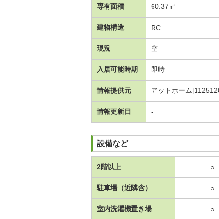
専有面積
60.37㎡
建物構造
RC
現況
空
入居可能時期
即時
情報提供元
アットホーム[1125120
情報更新日
-
設備など
2階以上
○
駐車場（近隣含）
○
室内洗濯機置き場
○