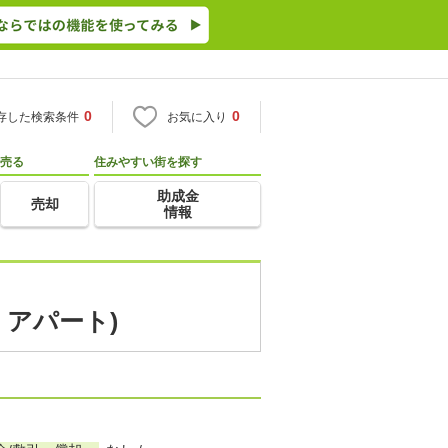
0
0
存した検索条件
お気に入り
売る
住みやすい街を探す
助成金
売却
情報
・アパート)