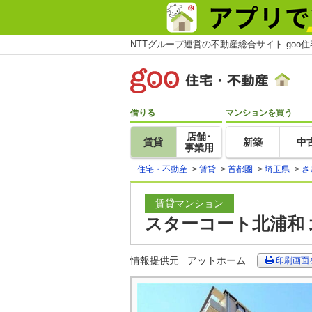
NTTグループ運営の不動産総合サイト goo
借りる
マンションを買う
店舗･
賃貸
新築
中
事業用
住宅・不動産
>
賃貸
>
首都圏
>
埼玉県
>
さ
賃貸マンション
スターコート北浦和 北
情報提供元
アットホーム
印刷画面