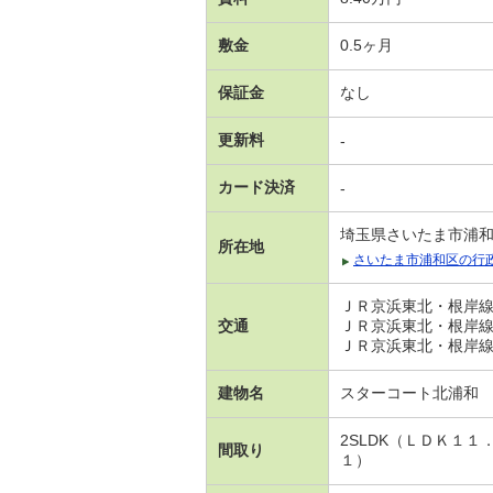
敷金
0.5ヶ月
保証金
なし
更新料
-
カード決済
-
埼玉県さいたま市浦
所在地
さいたま市浦和区の行
ＪＲ京浜東北・根岸線 
交通
ＪＲ京浜東北・根岸線 
ＪＲ京浜東北・根岸線 
建物名
スターコート北浦和
2SLDK（ＬＤＫ１
間取り
１）