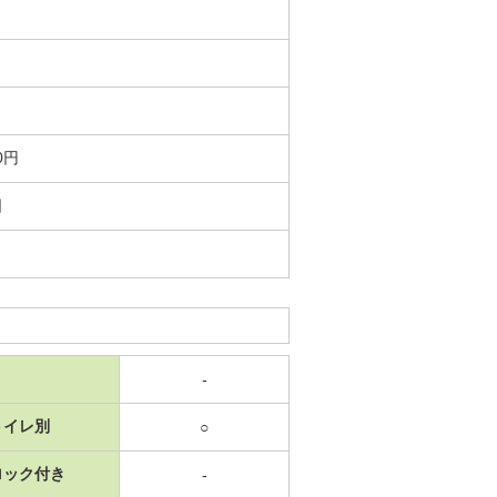
0円
日
-
トイレ別
○
ロック付き
-