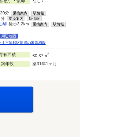
金/敷引・償却
なし / -
20分
乗換案内
駅情報
2分
乗換案内
駅情報
心駅
徒歩3.2km
乗換案内
駅情報
周辺地図
たま市浦和区周辺の家賃相場
専有面積
2
60.37m
築年数
築31年1ヶ月