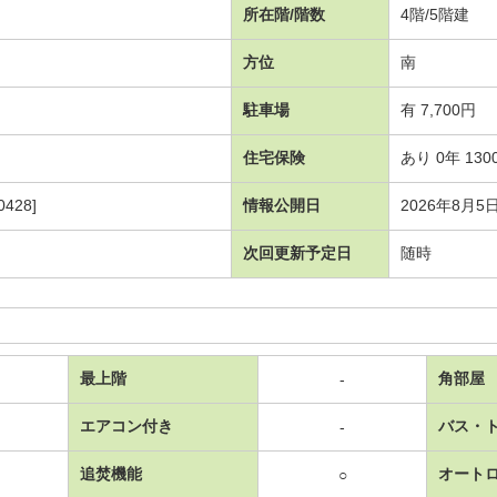
所在階/階数
4階/5階建
方位
南
駐車場
有 7,700円
住宅保険
あり 0年 130
428]
情報公開日
2026年8月5
次回更新予定日
随時
最上階
角部屋
-
エアコン付き
バス・
-
追焚機能
オート
○