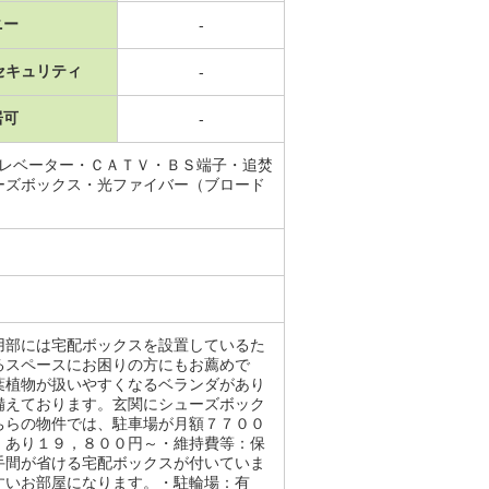
ニー
-
セキュリティ
-
居可
-
エレベーター・ＣＡＴＶ・ＢＳ端子・追焚
ーズボックス・光ファイバー（ブロード
用部には宅配ボックスを設置しているた
るスペースにお困りの方にもお薦めで
葉植物が扱いやすくなるベランダがあり
備えております。玄関にシューズボック
ちらの物件では、駐車場が月額７７００
：あり１９，８００円～・維持費等：保
手間が省ける宅配ボックスが付いていま
すいお部屋になります。・駐輪場：有