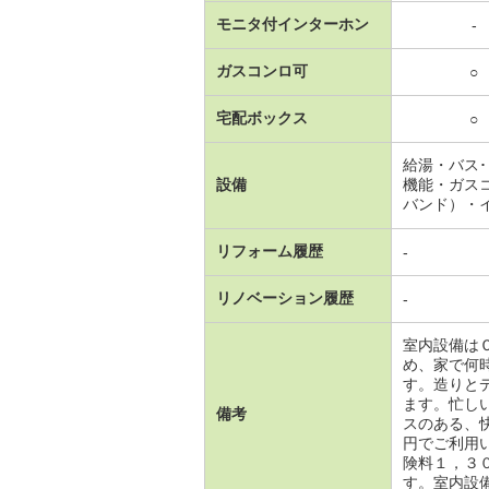
モニタ付インターホン
-
ガスコンロ可
○
宅配ボックス
○
給湯・バス
設備
機能・ガス
バンド）・
リフォーム履歴
-
リノベーション履歴
-
室内設備は
め、家で何
す。造りと
ます。忙し
備考
スのある、
円でご利用
険料１，３
す。室内設