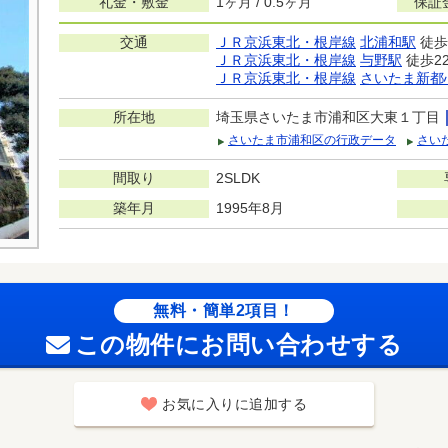
礼金・敷金
1ヶ月 / 0.5ヶ月
保証
交通
ＪＲ京浜東北・根岸線
北浦和駅
徒歩
ＪＲ京浜東北・根岸線
与野駅
徒歩2
ＪＲ京浜東北・根岸線
さいたま新都
所在地
埼玉県さいたま市浦和区大東１丁目
さいたま市浦和区の行政データ
さい
間取り
2SLDK
築年月
1995年8月
無料・簡単2項目！
この物件にお問い合わせする
お気に入りに追加する