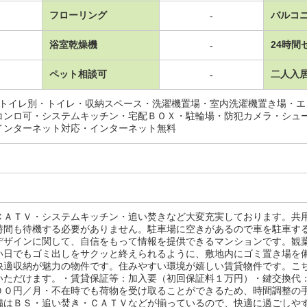
フローリング
バルコ
-
浴室乾燥機
24時間
-
ペット相談可
二人入
-
･トイレ別・トイレ・収納スペース・洗濯機置場・室内洗濯機置き場・
コンロ可・システムキッチン・宅配ＢＯＸ・駐輪場・防犯カメラ・シュ
インターネット対応・インターネット無料
ＣＡＴＶ・システムキッチン・追い焚きなど大変充実しております。共
時間も待機する必要がありません。駐車場に空きがあるので車を駐車す
デザインに関して、自信をもって情報を提供できるマンションです。観
い日でもゴミ出しをサクッと終えられるように、敷地内にゴミ置き場を
快適収納が魅力の物件です。住みやすい環境が嬉しい賃貸物件です。こ
いただけます。・賃貸保証等：加入要（初回保証料１万円）・鍵交換代
００円／月・不在時でも荷物を受け取ることができるため、時間調整の
備はＢＳ・追い焚き・ＣＡＴＶなどが揃っているので、快適に過ごしや