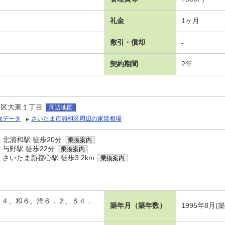
礼金
1ヶ月
敷引・償却
-
契約期間
2年
和区大東１丁目
周辺地図
政データ
さいたま市浦和区周辺の家賃相場
北浦和駅 徒歩20分
乗換案内
与野駅 徒歩22分
乗換案内
さいたま新都心駅 徒歩3.2km
乗換案内
１．４、和６、洋６．２、Ｓ４．
築年月（築年数）
1995年8月(