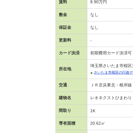
賃料
8.90万円
敷金
なし
保証金
なし
更新料
-
カード決済
初期費用カード決済可
埼玉県さいたま市桜区
所在地
さいたま市桜区の行政デ
交通
ＪＲ京浜東北・根岸線 
建物名
レオネクストひまわり
間取り
1K
専有面積
20.62㎡