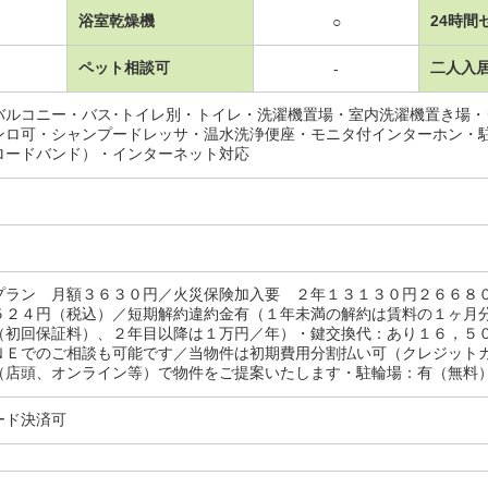
浴室乾燥機
24時間
○
ペット相談可
二人入
-
バルコニー・バス･トイレ別・トイレ・洗濯機置場・室内洗濯機置き場
ンロ可・シャンプードレッサ・温水洗浄便座・モニタ付インターホン・
ロードバンド）・インターネット対応
プラン 月額３６３０円／火災保険加入要 ２年１３１３０円２６６８
５２４円（税込）／短期解約違約金有（１年未満の解約は賃料の１ヶ月
（初回保証料）、２年目以降は１万円／年）・鍵交換代：あり１６，５
ＮＥでのご相談も可能です／当物件は初期費用分割払い可（クレジット
店頭、オンライン等）で物件をご提案いたします・駐輪場：有（無料）/室
ード決済可