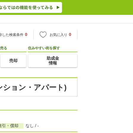
0
0
存した検索条件
お気に入り
売る
住みやすい街を探す
助成金
売却
情報
ンション・アパート)
敷引・償却
なし / -