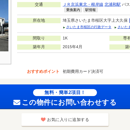
交通
ＪＲ京浜東北・根岸線
北浦和駅
バス
乗換案内
駅情報
所在地
埼玉県さいたま市桜区大字上大久保
さいたま市桜区の行政データ
さいた
間取り
1K
専
築年月
2015年4月
築
おすすめポイント
初期費用カード決済可
無料・簡単2項目！
この物件にお問い合わせする
お気に入りに追加する