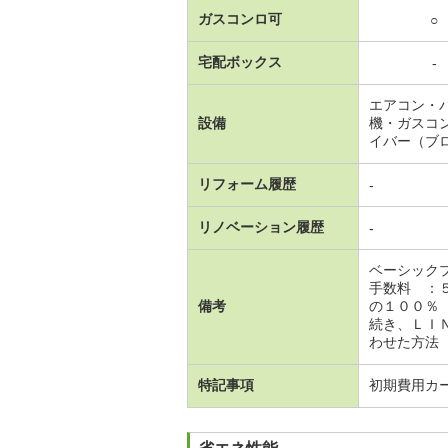
ガスコンロ可
○
宅配ボックス
-
エアコン・
設備
機・ガスコ
イバー（ブ
リフォーム履歴
-
リノベーション履歴
-
ベーシック
手数料 ：
備考
の１００％
続き、ＬＩ
わせた方法（
特記事項
初期費用カ