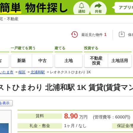
住宅・不動産
1
最近見た物件
保
一戸建てを買う
建てる
投資する
不動産
古
新築
中古
土地
土地活用
投資
いたま市
>
桜区
>
北浦和駅
>
レオネクストひまわり 1K
トひまわり 北浦和駅 1K 賃貸(賃貸マ
を表示
8.90
賃料
万円 (管理費等：6000円)
礼金・敷金
1ヶ月 / なし
保証金/