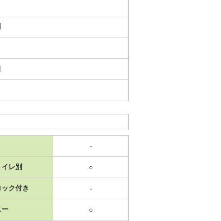
円
日
-
トイレ別
○
ロック付き
-
ニー
○