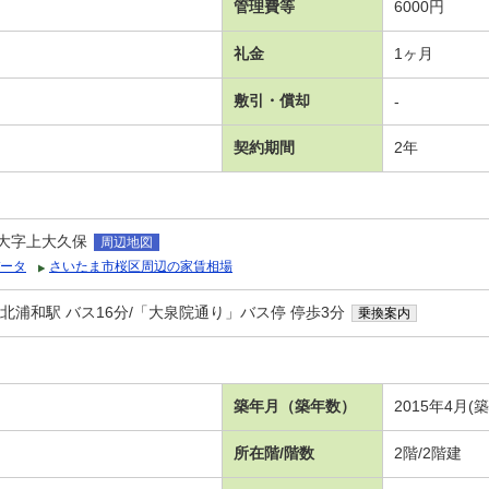
管理費等
6000円
礼金
1ヶ月
敷引・償却
-
契約期間
2年
大字上大久保
周辺地図
ータ
さいたま市桜区周辺の家賃相場
北浦和駅 バス16分/「大泉院通り」バス停 停歩3分
乗換案内
築年月（築年数）
2015年4月(
所在階/階数
2階/2階建