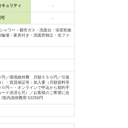
セキュリティ
-
居可
-
・シャワー・都市ガス・洗面台・浴室乾燥
駐輪場・家具付き・洗面所独立・光ファ
０円／環境維持費 月額５５０円／引落
分）・賃貸保証等：加入要（月額賃料等
００円～・オンラインで申込から契約手
カード決済も可）／お客様のご希望に合
内清掃費用 52250円