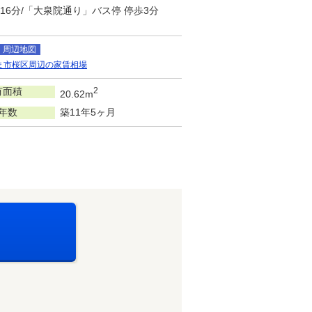
16分/「大泉院通り」バス停 停歩3分
周辺地図
ま市桜区周辺の家賃相場
有面積
2
20.62m
年数
築11年5ヶ月