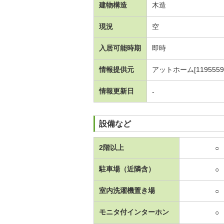
建物構造
木造
現況
空
入居可能時期
即時
情報提供元
アットホーム[11955596
情報更新日
-
設備など
2階以上
○
駐車場（近隣含）
○
室内洗濯機置き場
○
モニタ付インターホン
○