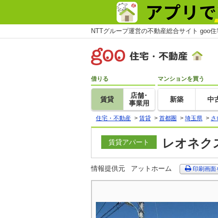
NTTグループ運営の不動産総合サイト goo
借りる
マンションを買う
店舗･
賃貸
新築
中
事業用
住宅・不動産
>
賃貸
>
首都圏
>
埼玉県
>
さ
レオネクス
賃貸アパート
情報提供元
アットホーム
印刷画面