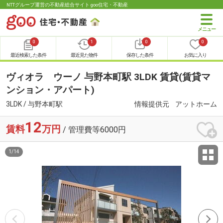
NTTグループ運営の不動産総合サイト goo住宅・不動産
0
1
0
0
最近検索した条件
最近見た物件
保存した条件
お気に入り
ヴィオラ ウーノ 与野本町駅 3LDK 賃貸(賃貸マ
ンション・アパート)
3LDK / 与野本町駅
情報提供元
アットホーム
12
賃料
万円
/ 管理費等6000円
1
/
14