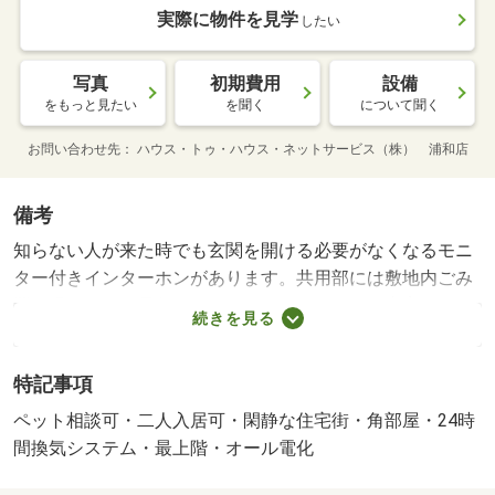
実際に物件を見学
したい
写真
初期費用
設備
をもっと見たい
を聞く
について聞く
お問い合わせ先
ハウス・トゥ・ハウス・ネットサービス（株） 浦和店
備考
知らない人が来た時でも玄関を開ける必要がなくなるモニ
ター付きインターホンがあります。共用部には敷地内ごみ
置き場・オール電化などが備わっておりとても充実してい
続きを見る
ます。室内設備は洗面所独立・浴室乾燥機などが揃ってい
るので、快適に過ごしやすいお部屋になります。こちらは
特記事項
３ＬＤＫのお部屋です。多くの方にご好評をいただいてい
る、清潔感のある賃貸物件です。このアパートはチューナ
ペット相談可・二人入居可・閑静な住宅街・角部屋・24時
ーのご用意とご契約だけでＢＳを楽しめます。防犯カメラ
間換気システム・最上階・オール電化
がありますので、犯罪の発生を抑制できます。小さいお子