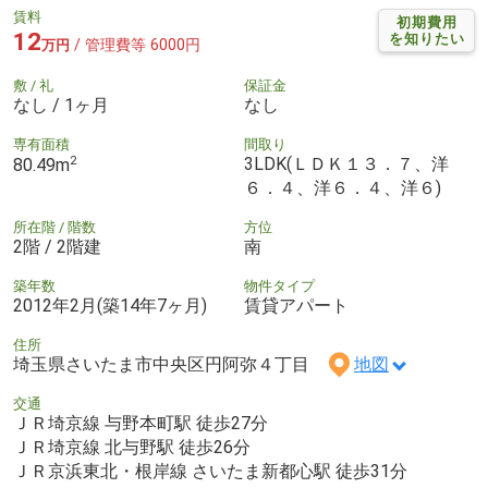
賃料
初期費用
12
を知りたい
/ 管理費等 6000円
万円
敷 / 礼
保証金
なし / 1ヶ月
なし
専有面積
間取り
2
3LDK(ＬＤＫ１３．７、洋
80.49m
６．４、洋６．４、洋６)
所在階 / 階数
方位
2階 / 2階建
南
築年数
物件タイプ
2012年2月(築14年7ヶ月)
賃貸アパート
住所
埼玉県さいたま市中央区円阿弥４丁目
地図
交通
ＪＲ埼京線 与野本町駅 徒歩27分
ＪＲ埼京線 北与野駅 徒歩26分
ＪＲ京浜東北・根岸線 さいたま新都心駅 徒歩31分