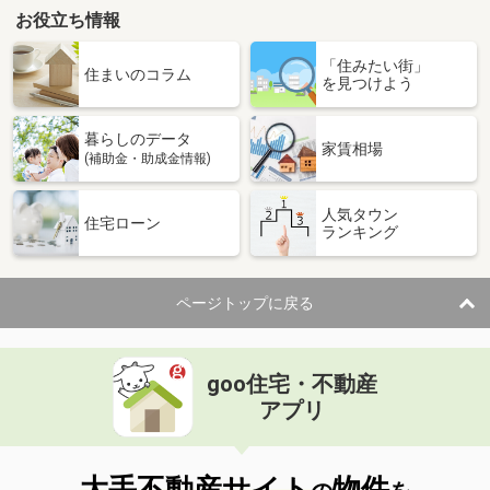
お役立ち情報
「住みたい街」
住まいのコラム
を見つけよう
暮らしのデータ
家賃相場
(補助金・助成金情報)
人気タウン
住宅ローン
ランキング
ページトップに戻る
goo住宅・不動産
アプリ
大手不動産サイト
物件