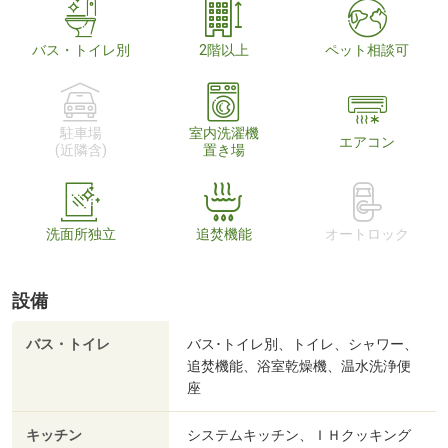
バス・トイレ別
2階以上
ペット相談可
駐車場
室内洗濯機
エアコン
(近隣含)
置き場
洗面所独立
追焚機能
オートロック
設備
バス・トイレ
バス･トイレ別、トイレ、シャワー、
追焚機能、浴室乾燥機、温水洗浄便
座
キッチン
システムキッチン、ＩＨクッキング