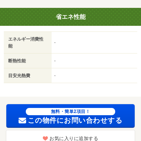
様入居可なのでお子さんのいる方々にもおすすめできる物
件です。お風呂が好きな方にはうれしい追い焚き機能付
省エネ性能
き。クローゼット付きのアパートです。・賃貸保証等：加
入要（必須 らくらくパートナー初回３３，０００円、月
額２％）・鍵交換代：あり２２，０００円～・維持費等：
エネルギー消費性
シャーメゾンライフサポート２４１，３２０円／月・共用
-
能
部には敷地内ごみ置き場・オール電化などが揃っておりま
す。室内設備は洗面所独立・浴室乾燥機などが揃ってお
断熱性能
-
り、とても充実しています。来訪者の顔が確認できる、安
心のＴＶインターホン付きです。・バイク置場：なし・駐
目安光熱費
-
輪場：なし/消臭・抗菌施工 12100円/室内清掃費
用 108790円
無料・簡単2項目！
この物件にお問い合わせする
お気に入りに追加する