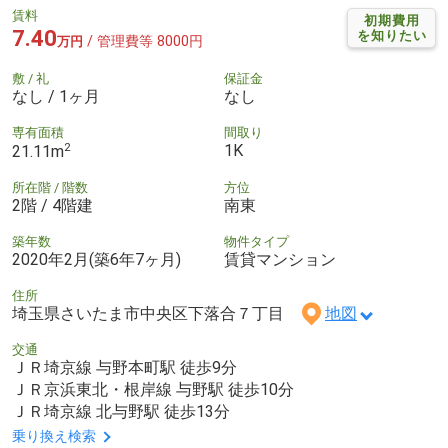
賃料
初期費用
7.40
を知りたい
/ 管理費等 8000円
万円
敷 / 礼
保証金
なし / 1ヶ月
なし
専有面積
間取り
2
1K
21.11m
所在階 / 階数
方位
2階 / 4階建
南東
築年数
物件タイプ
2020年2月(築6年7ヶ月)
賃貸マンション
住所
埼玉県さいたま市中央区下落合７丁目
地図
交通
ＪＲ埼京線 与野本町駅 徒歩9分
ＪＲ京浜東北・根岸線 与野駅 徒歩10分
ＪＲ埼京線 北与野駅 徒歩13分
乗り換え検索