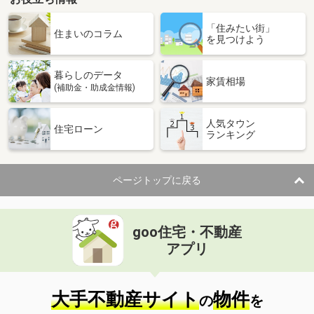
「住みたい街」
住まいのコラム
を見つけよう
暮らしのデータ
家賃相場
(補助金・助成金情報)
人気タウン
住宅ローン
ランキング
ページトップに戻る
goo住宅・不動産
アプリ
大手不動産サイト
物件
の
を