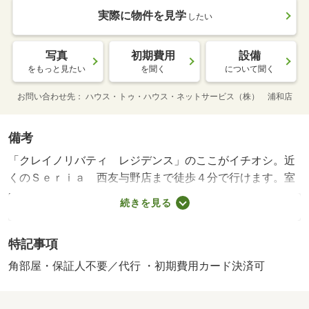
実際に物件を見学
したい
写真
初期費用
設備
をもっと見たい
を聞く
について聞く
お問い合わせ先
ハウス・トゥ・ハウス・ネットサービス（株） 浦和店
備考
「クレイノリバティ レジデンス」のここがイチオシ。近
くのＳｅｒｉａ 西友与野店まで徒歩４分で行けます。室
内設備は洗面所独立・浴室乾燥機など大変充実しておりま
続きを見る
す。こちらは賃料１０．３万円の物件です。これから先、
どんな暮らしを実現していきたいですか。新しい住まいで
特記事項
ハリのある生活を送っていきましょう。お問い合わせもお
気軽にご連絡ください。更新手数料１６，５００円 お車
角部屋・保証人不要／代行 ・初期費用カード決済可
でご案内いたします。ご来店お待ちしております。・賃貸
保証等：加入要（必須 保証会社の利用：利用料の１０