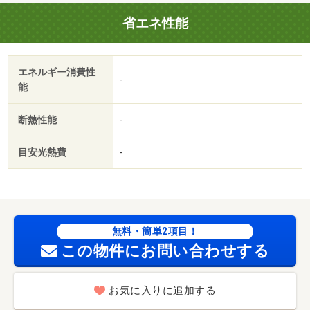
０％～１２０％）・鍵交換代：あり１６，５００円～・維
省エネ性能
持費等：環境維持費５５０円／月・Ｓｅｒｉａ 西友与野
店まで徒歩４分です。エントランスと玄関の２つのロック
で守られているので安全面に優れているオートロック機能
エネルギー消費性
があります。収納はシューズボックス・クロゼットなど豊
-
能
富なので、広々と空間・バイク置場：なし・駐輪場：有・
仲介手数料：１．１ヶ月/預かりクリーニング代 52250円
断熱性能
-
目安光熱費
-
無料・簡単2項目！
この物件にお問い合わせする
お気に入りに追加する