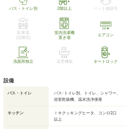
バス・トイレ別
2階以上
ペット相談可
駐車場
室内洗濯機
エアコン
(近隣含)
置き場
洗面所独立
追焚機能
オートロック
設備
バス・トイレ
バス･トイレ別、トイレ、シャワー、
浴室乾燥機、温水洗浄便座
キッチン
ＩＨクッキングヒータ、コンロ2口
以上