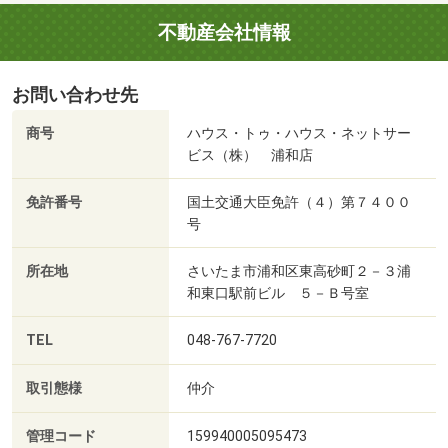
不動産会社情報
お問い合わせ先
商号
ハウス・トゥ・ハウス・ネットサー
ビス（株） 浦和店
免許番号
国土交通大臣免許（４）第７４００
号
所在地
さいたま市浦和区東高砂町２－３浦
和東口駅前ビル ５－Ｂ号室
TEL
048-767-7720
取引態様
仲介
管理コード
159940005095473