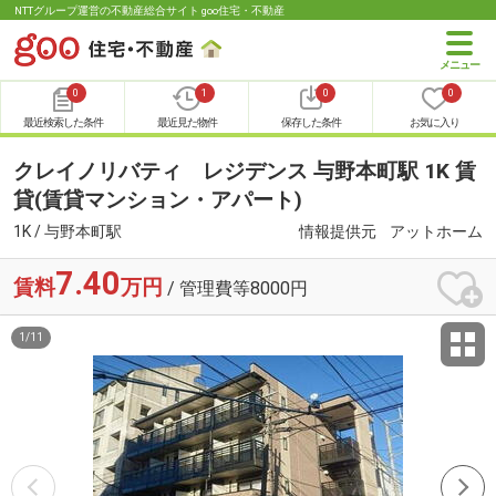
NTTグループ運営の不動産総合サイト goo住宅・不動産
0
1
0
0
最近検索した条件
最近見た物件
保存した条件
お気に入り
クレイノリバティ レジデンス 与野本町駅 1K 賃
貸(賃貸マンション・アパート)
1K / 与野本町駅
情報提供元
アットホーム
7.40
賃料
万円
/ 管理費等8000円
1
/
11