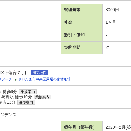
管理費等
8000円
礼金
1ヶ月
敷引・償却
-
契約期間
2年
可
央区下落合７丁目
周辺地図
政データ
さいたま市中央区周辺の家賃相場
 徒歩9分
乗換案内
与野駅 徒歩10分
乗換案内
徒歩13分
乗換案内
レジデンス
築年月（築年数）
2020年2月(