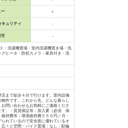
ニー
○
セキュリティ
-
居可
-
ース・洗濯機置場・室内洗濯機置き場・洗
ングヒータ・防犯カメラ・家具付き・洗
野店まで徒歩４分で行けます。室内設備
の物件です。これから先、どんな暮らし
。お問い合わせもお気軽にご連絡くださ
ます。・賃貸保証等：加入要（必須 保
・維持費等：環境維持費５５０円／月・
守られているので安全面に優れているオ
、広々と空間・バイク置場：なし・駐輪