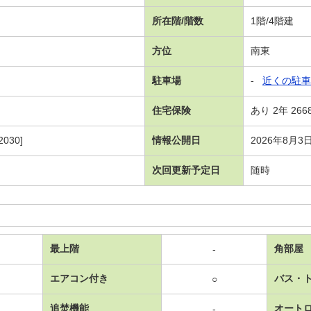
所在階/階数
1階/4階建
方位
南東
駐車場
-
近くの駐車
住宅保険
あり 2年 266
030]
情報公開日
2026年8月3
次回更新予定日
随時
最上階
角部屋
-
エアコン付き
バス・
○
追焚機能
オート
-