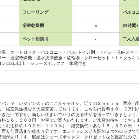
フローリング
バルコ
-
浴室乾燥機
24時間
○
ペット相談可
二人入
-
給湯・オートロック・バルコニー・バス･トイレ別・トイレ・収納スペ
ワー・浴室乾燥機・温水洗浄便座・駐輪場・クローゼット・ＩＨクッキ
コンロ2口以上・シューズボックス・家電付き
リバティ レジデンス」のここがイチオシ。近くのＳｅｒｉａ 西友与
立・浴室乾燥機など大変充実しております。こちらは賃料１０．３万円
いきたいですか。新しい住まいでハリのある生活を送っていきましょう
数料１６，５００円 お車でご案内いたします。ご来店お待ちしており
用：利用料の１００％～１２０％）・鍵交換代：あり１６，５００円～
 西友与野店まで徒歩４分です。エントランスと玄関の２つのロックで
機能があります。収納はシューズボックス・クロゼットなど豊富なので