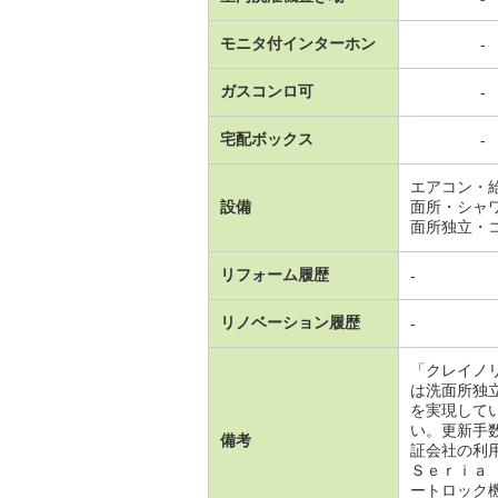
モニタ付インターホン
-
ガスコンロ可
-
宅配ボックス
-
エアコン・
設備
面所・シャ
面所独立・
リフォーム履歴
-
リノベーション履歴
-
「クレイノ
は洗面所独
を実現して
い。更新手
備考
証会社の利
Ｓｅｒｉａ
ートロック