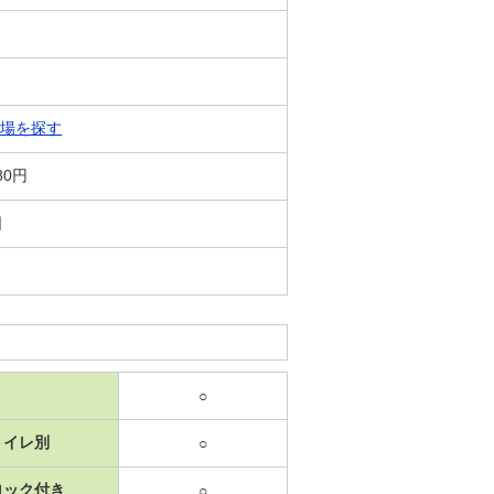
場を探す
80円
日
○
トイレ別
○
ロック付き
○