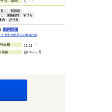
/敷引・償却
なし / -
換案内
駅情報
0分
乗換案内
駅情報
案内
駅情報
目
周辺地図
たま市中央区周辺の家賃相場
有面積
2
21.11m
築年数
築6年7ヶ月
可