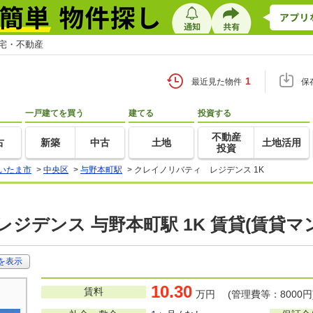
住宅・不動産
1
最近見た物件
保
一戸建てを買う
建てる
投資する
不動産
古
新築
中古
土地
土地活用
投資
いたま市
>
中央区
>
与野本町駅
>
クレイノリバティ レジデンス 1K
ジデンス 与野本町駅 1K 賃貸(賃貸マ
を表示
10.30
賃料
万円 (管理費等：8000円