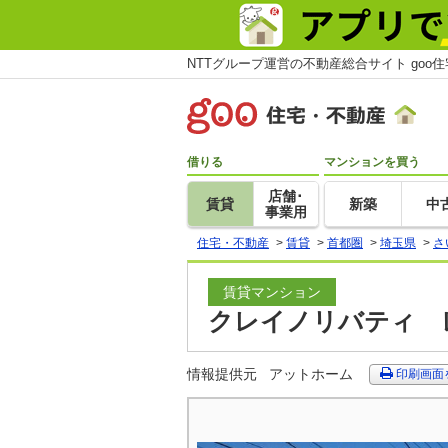
NTTグループ運営の不動産総合サイト goo
借りる
マンションを買う
店舗･
賃貸
新築
中
事業用
住宅・不動産
>
賃貸
>
首都圏
>
埼玉県
>
さ
賃貸マンション
クレイノリバティ レ
情報提供元
アットホーム
印刷画面