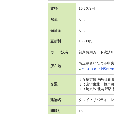
賃料
10.30万円
敷金
なし
保証金
なし
更新料
16500円
カード決済
初期費用カード決済
埼玉県さいたま市中
所在地
さいたま市中央区の行
ＪＲ埼京線 与野本町駅
交通
ＪＲ京浜東北・根岸線 
ＪＲ埼京線 北与野駅 
建物名
クレイノリバティ 
間取り
1K