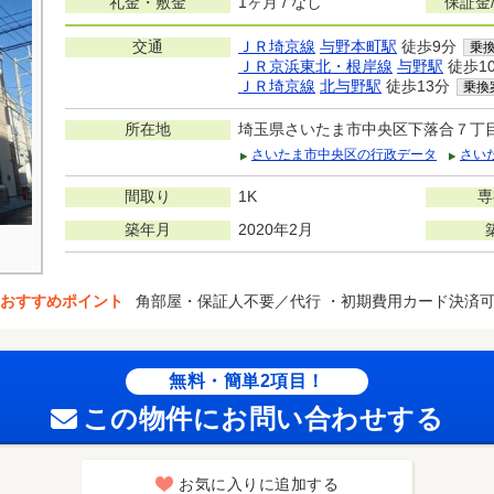
礼金・敷金
1ヶ月 / なし
保証金
交通
ＪＲ埼京線
与野本町駅
徒歩9分
乗
ＪＲ京浜東北・根岸線
与野駅
徒歩1
ＪＲ埼京線
北与野駅
徒歩13分
乗換
所在地
埼玉県さいたま市中央区下落合７丁
さいたま市中央区の行政データ
さい
間取り
1K
専
築年月
2020年2月
おすすめポイント
角部屋・保証人不要／代行 ・初期費用カード決済
無料・簡単2項目！
この物件にお問い合わせする
お気に入りに追加する