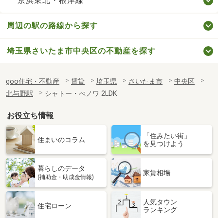
京浜東北・根岸線
周辺の駅の路線から探す
埼玉県さいたま市中央区の不動産を探す
goo住宅・不動産
賃貸
埼玉県
さいたま市
中央区
北与野駅
シャトー・べノワ 2LDK
お役立ち情報
「住みたい街」
住まいのコラム
を見つけよう
暮らしのデータ
家賃相場
(補助金・助成金情報)
人気タウン
住宅ローン
ランキング