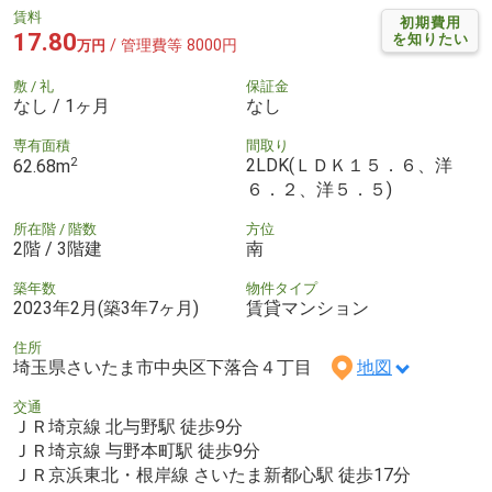
賃料
初期費用
17.80
を知りたい
/ 管理費等 8000円
万円
敷 / 礼
保証金
なし / 1ヶ月
なし
専有面積
間取り
2
2LDK(ＬＤＫ１５．６、洋
62.68m
６．２、洋５．５)
所在階 / 階数
方位
2階 / 3階建
南
築年数
物件タイプ
2023年2月(築3年7ヶ月)
賃貸マンション
住所
埼玉県さいたま市中央区下落合４丁目
地図
交通
ＪＲ埼京線 北与野駅 徒歩9分
ＪＲ埼京線 与野本町駅 徒歩9分
ＪＲ京浜東北・根岸線 さいたま新都心駅 徒歩17分