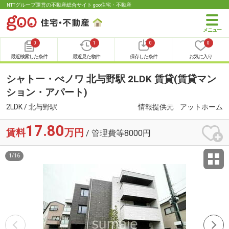
NTTグループ運営の不動産総合サイト goo住宅・不動産
0
1
0
0
最近検索した条件
最近見た物件
保存した条件
お気に入り
シャトー・べノワ 北与野駅 2LDK 賃貸(賃貸マン
ション・アパート)
2LDK / 北与野駅
情報提供元
アットホーム
17.80
賃料
万円
/ 管理費等8000円
1
/
16