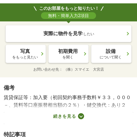
このお部屋をもっと知りたい！
無料・簡単入力2項目
実際に物件を見学
したい
写真
初期費用
設備
をもっと見たい
を聞く
について聞く
お問い合わせ先
（株）スマイエ 大宮店
備考
賃貸保証等：加入要（初回契約事務手数料￥３３，０００
－、賃料等口座振替相当額の２％）・鍵交換代：あり２
４，２００円～・維持費等：シャーメゾンライフサポート
続きを見る
２４１，３２０円／月・角部屋☆インターネット使用料無
料☆宅配ＢＯＸなど設備充実☆・駐輪場：有/消臭抗菌施
特記事項
工費用 11000円/室内清掃費用 88440円