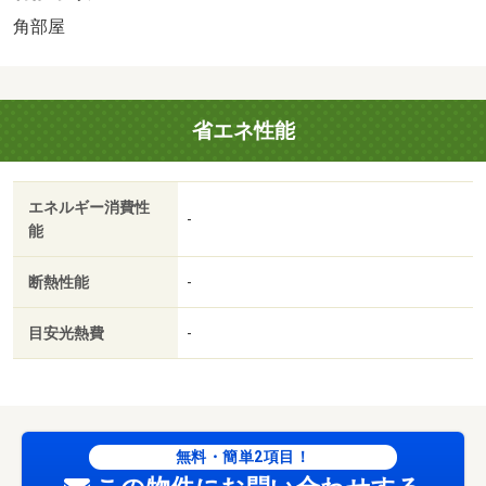
角部屋
省エネ性能
エネルギー消費性
-
能
断熱性能
-
目安光熱費
-
無料・簡単2項目！