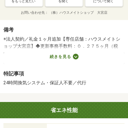
をもっと見たい
を聞く
について聞く
お問い合わせ先
（株）ハウスメイトショップ 大宮店
備考
※法人契約／礼金１ヶ月追加【専任店舗：ハウスメイトシ
ョップ大宮店】◆更新事務手数料：０．２７５ヶ月（税
込）消毒代１８９２０円（入居時）消火剤５５００円（入
続きを見る
居時）クリーニング代５５０００円（入居時）保証会社利
用必須更新事務手数料１．８４２５万円・賃貸保証等：加
特記事項
入要（請求月額の１ヶ月分（最低保証料２万円）継続保証
料１万円／年）・鍵交換代：あり２４，２００円～・維持
24時間換気システム・保証人不要／代行
費等：Ｎサポート９９０円／月・◆内見可能です◆物件の
詳細等は担当店舗の大宮店まで◆◆賃貸物件の詳細、内
覧、申込受付等は大宮駅西口徒歩１分、元付店舗の大宮店
省エネ性能
までご連絡下さい◆・仲介手数料：７３，７００円