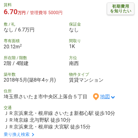
賃料
初期費用
6.70
を知りたい
/ 管理費等 5000円
万円
敷 / 礼
保証金
なし / 6.7万円
なし
専有面積
間取り
2
1K
20.12m
所在階 / 階数
方位
2階 / 4階建
南西
築年数
物件タイプ
2018年5月(築8年4ヶ月)
賃貸マンション
住所
埼玉県さいたま市中央区上落合５丁目
地図
交通
ＪＲ京浜東北・根岸線 さいたま新都心駅 徒歩10分
ＪＲ埼京線 北与野駅 徒歩10分
ＪＲ京浜東北・根岸線 大宮駅 徒歩15分
乗り換え検索