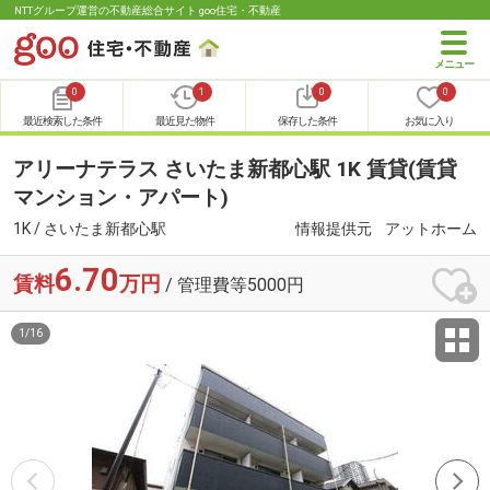
NTTグループ運営の不動産総合サイト goo住宅・不動産
0
1
0
0
最近検索した条件
最近見た物件
保存した条件
お気に入り
アリーナテラス さいたま新都心駅 1K 賃貸(賃貸
マンション・アパート)
1K / さいたま新都心駅
情報提供元
アットホーム
6.70
賃料
万円
/ 管理費等5000円
1
/
16