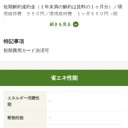
短期解約違約金（１年未満の解約は賃料の１ヶ月分）／環
境維持費 ５５０円／環境維持費 １ヶ月５５０円（税
込）／引落手数料 ５２４円（税込）／更新手数料１６５
続きを見る
００円（税込）／一部設備備品が異なる場合がございます
／月／ＣＡＴＶでＢＳ、ＣＳ視聴可（ＣＡＴＶ、ＢＳ別途
特記事項
契約要、有償）／駐輪場代借主負担（使用時）・賃貸保証
等：加入要（月額賃料等の１００％（初回保証料）、２年
初期費用カード決済可
目以降は１万円／年）・鍵交換代：あり１６，５００円
～・他交通手段：埼玉高速鉄道浦和美園駅バス２６分南中
野停歩４分・オンラインで申込から契約手続き、ＬＩＮＥ
省エネ性能
でのご相談も可能です／当物件は初期費用分割払い可（ク
レジットカード決済も可）／お客様のご希望に合わせた方
法（店頭、オンライン等）で物件をご提案いたします・駐
エネルギー消費性
輪場：有（無料）/室内清掃費用 52250円
-
能
断熱性能
-