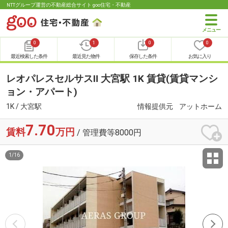
NTTグループ運営の不動産総合サイト goo住宅・不動産
0
1
0
0
最近検索した条件
最近見た物件
保存した条件
お気に入り
レオパレスセルサスⅡ 大宮駅 1K 賃貸(賃貸マンシ
ョン・アパート)
1K / 大宮駅
情報提供元
アットホーム
7.70
賃料
万円
/ 管理費等8000円
1
/
16