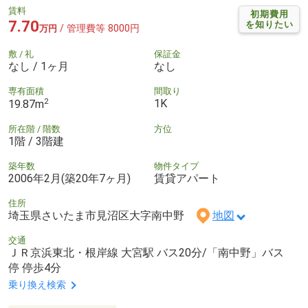
賃料
初期費用
7.70
を知りたい
/ 管理費等 8000円
万円
敷 / 礼
保証金
なし / 1ヶ月
なし
専有面積
間取り
2
1K
19.87m
所在階 / 階数
方位
1階 / 3階建
築年数
物件タイプ
2006年2月(築20年7ヶ月)
賃貸アパート
住所
埼玉県さいたま市見沼区大字南中野
地図
交通
ＪＲ京浜東北・根岸線 大宮駅 バス20分/「南中野」バス
停 停歩4分
乗り換え検索