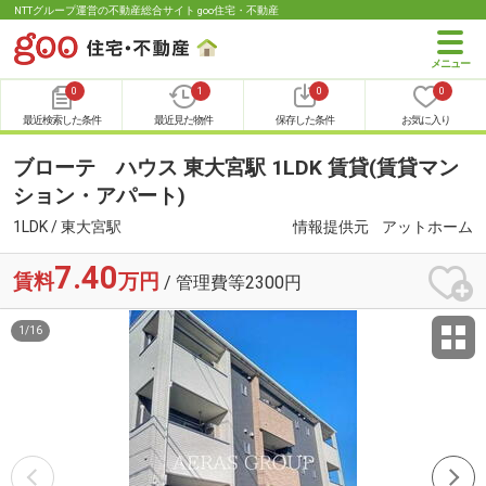
NTTグループ運営の不動産総合サイト goo住宅・不動産
0
1
0
0
最近検索した条件
最近見た物件
保存した条件
お気に入り
ブローテ ハウス 東大宮駅 1LDK 賃貸(賃貸マン
ション・アパート)
1LDK / 東大宮駅
情報提供元
アットホーム
7.40
賃料
万円
/ 管理費等2300円
1
/
16