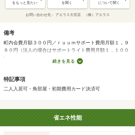
をもっと見たい
を聞く
について聞く
お問い合わせ先
アエラス大宮店 （株）アエラス
備考
町内会費月額３００円／ｒｕｕｍサポート費用月額１，９
８０円（法人の場合はサポートライト費用月額１，１００
円）／浄水器カートリッジ代借主負担（使用時）／駐輪場
続きを見る
代借主負担（使用時）／駐車場代月額６６００円（使用
時）・賃貸保証等：加入要（２．２％プランの場合、ペッ
特記事項
ト可は２．５万、２．５％）・鍵交換代：あり３，３００
円～・オンラインで申込から契約手続き、ＬＩＮＥでのご
二人入居可・角部屋・初期費用カード決済可
相談も可能です／当物件は初期費用分割払い可（クレジッ
トカード決済も可）／お客様のご希望に合わせた方法（店
頭、オンライン等）で物件をご提案いたします・駐輪場：
省エネ性能
有/室内清掃費用 60000円