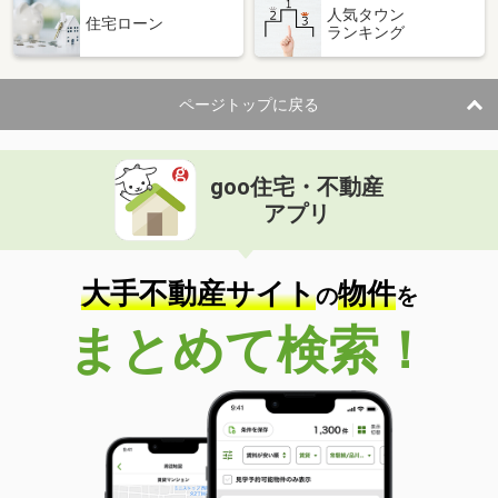
人気タウン
住宅ローン
ランキング
ページトップに戻る
goo住宅・不動産
アプリ
大手不動産サイト
物件
の
を
まとめて検索！