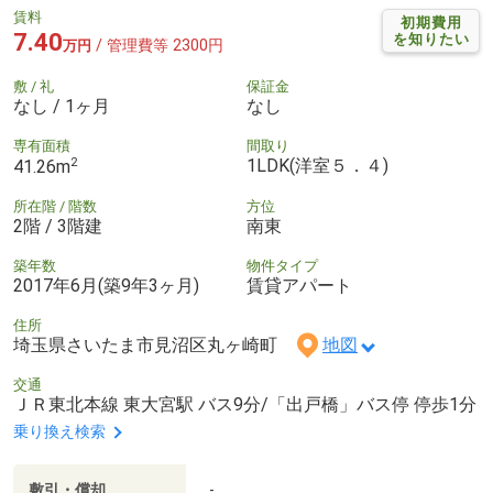
賃料
初期費用
7.40
を知りたい
/ 管理費等 2300円
万円
敷 / 礼
保証金
なし / 1ヶ月
なし
専有面積
間取り
2
1LDK(洋室５．４)
41.26m
所在階 / 階数
方位
2階 / 3階建
南東
築年数
物件タイプ
2017年6月(築9年3ヶ月)
賃貸アパート
住所
埼玉県さいたま市見沼区丸ヶ崎町
地図
交通
ＪＲ東北本線 東大宮駅 バス9分/「出戸橋」バス停 停歩1分
乗り換え検索
敷引・償却
-