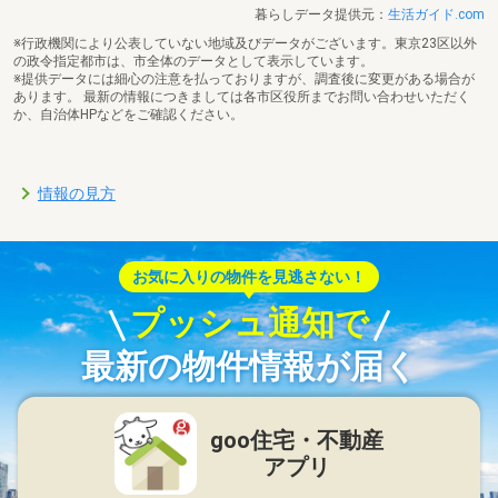
暮らしデータ提供元：
生活ガイド.com
※行政機関により公表していない地域及びデータがございます。東京23区以外
の政令指定都市は、市全体のデータとして表示しています。
※提供データには細心の注意を払っておりますが、調査後に変更がある場合が
あります。 最新の情報につきましては各市区役所までお問い合わせいただく
か、自治体HPなどをご確認ください。
情報の見方
お気に入りの物件を見逃さない！
プッシュ通知で
最新の物件情報が届く
goo住宅・不動産
アプリ